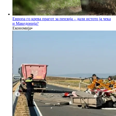
Европа го крева прагот за пензија – дали истото ја чека
и Македонија?
Економија
•