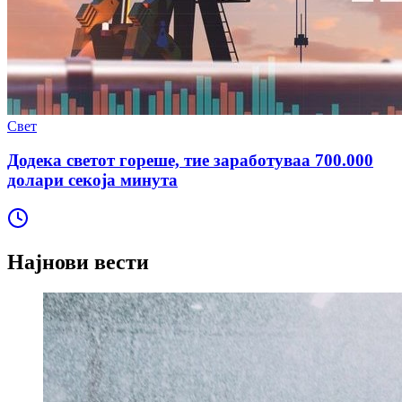
Свет
Додека светот гореше, тие заработуваа 700.000
долари секоја минута
Најнови вести