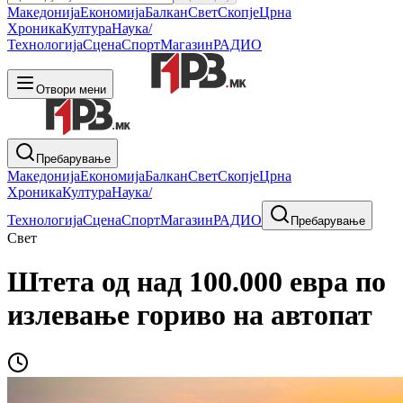
Македонија
Економија
Балкан
Свет
Скопје
Црна
Хроника
Култура
Наука/
Технологија
Сцена
Спорт
Магазин
РАДИО
Отвори мени
Пребарување
Македонија
Економија
Балкан
Свет
Скопје
Црна
Хроника
Култура
Наука/
Технологија
Сцена
Спорт
Магазин
РАДИО
Пребарување
Свет
Штета од над 100.000 евра по
излевање гориво на автопат