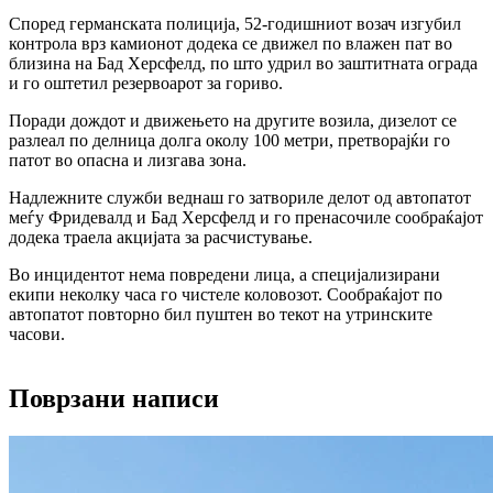
Според германската полиција, 52-годишниот возач изгубил
контрола врз камионот додека се движел по влажен пат во
близина на Бад Херсфелд, по што удрил во заштитната ограда
и го оштетил резервоарот за гориво.
Поради дождот и движењето на другите возила, дизелот се
разлеал по делница долга околу 100 метри, претворајќи го
патот во опасна и лизгава зона.
Надлежните служби веднаш го затвориле делот од автопатот
меѓу Фридевалд и Бад Херсфелд и го пренасочиле сообраќајот
додека траела акцијата за расчистување.
Во инцидентот нема повредени лица, а специјализирани
екипи неколку часа го чистеле коловозот. Сообраќајот по
автопатот повторно бил пуштен во текот на утринските
часови.
Поврзани написи