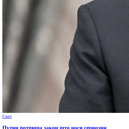
Свет
Путин потпиша закон што носи сериозни