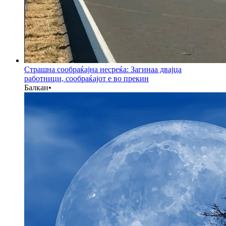
Страшна сообраќајна несреќа: Загинаа двајца
работници, сообраќајот е во прекин
Балкан
•