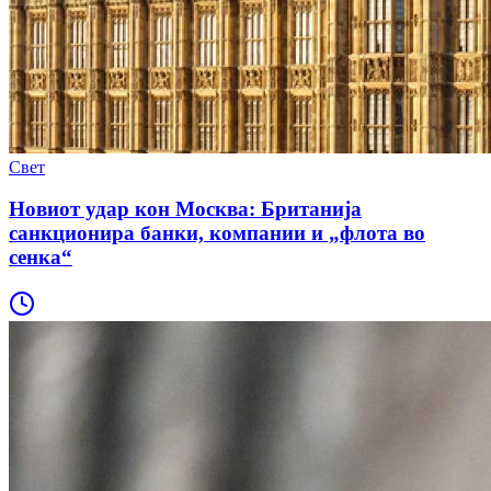
Свет
Новиот удар кон Москва: Британија
санкционира банки, компании и „флота во
сенка“