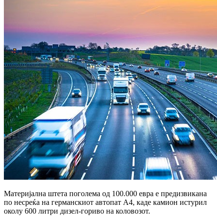
Материјална штета поголема од 100.000 евра е предизвикана
по несреќа на германскиот автопат А4, каде камион истурил
околу 600 литри дизел-гориво на коловозот.