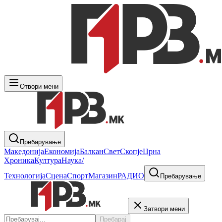
Отвори мени
Пребарување
Македонија
Економија
Балкан
Свет
Скопје
Црна
Хроника
Култура
Наука/
Технологија
Сцена
Спорт
Магазин
РАДИО
Пребарување
Затвори мени
Пребарај