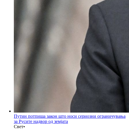
Путин потпиша закон што носи сериозни ограничувања
за Русите надвор од земјата
Свет
•