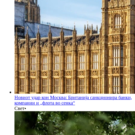
Новиот удар кон Москва: Британија санкционира банки,
компании и „флота во сенка“
Свет
•