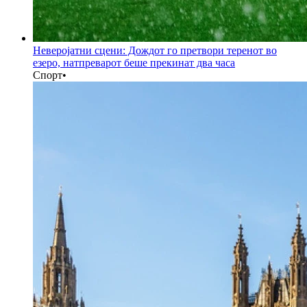
Неверојатни сцени: Дождот го претвори теренот во
езеро, натпреварот беше прекинат два часа
Спорт
•