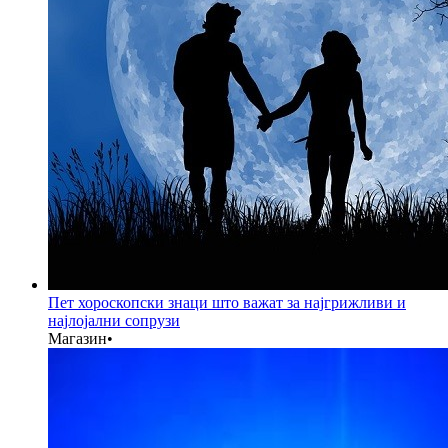
Пет хороскопски знаци што важат за најгрижливи и
најлојални сопрузи
Магазин
•