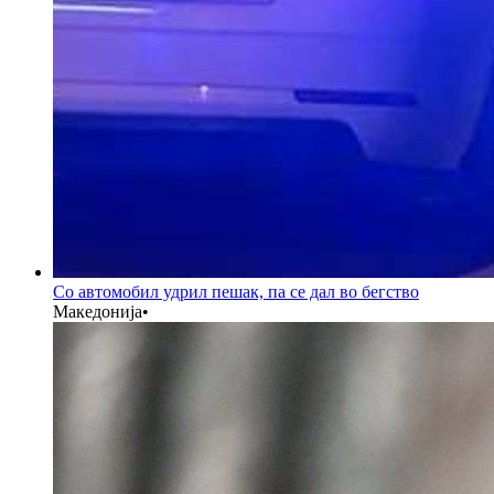
Со автомобил удрил пешак, па се дал во бегство
Македонија
•