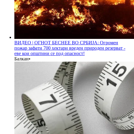
ВИДЕО | ОГНОТ БЕСНЕЕ ВО СРБИЈА: Огромен
пожар зафати 700 хектари вреден природен резерват -
еве кои општини се под опасност!
Балкан
•