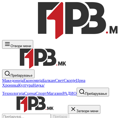
Отвори мени
Пребарување
Македонија
Економија
Балкан
Свет
Скопје
Црна
Хроника
Култура
Наука/
Технологија
Сцена
Спорт
Магазин
РАДИО
Пребарување
Затвори мени
Пребарај