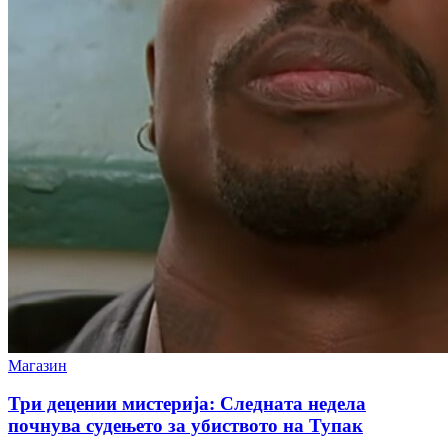
Магазин
Три децении мистерија: Следната недела
почнува судењето за убиството на Тупак