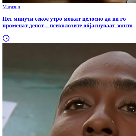
Магазин
Пет минути секое утро можат целосно да ви го
променат денот – психолозите објаснуваат зошто