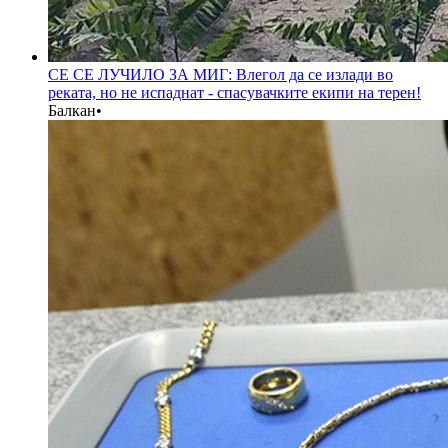
СЕ СЕ ЛУЧИЛО ЗА МИГ: Влегол да се излади во
реката, но не испаднат - спасувачките екипи на терен!
Балкан
•