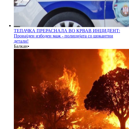
ТЕПАЧКА ПРЕРАСНАЛА ВО КРВАВ ИНЦИДЕНТ:
Пронајден избоден маж - полицијата со шокантни
детали!
Балкан
•