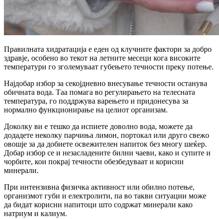
Правилната хидратација е еден од клучните фактори за добро
здравје, особено во текот на летните месеци кога високите
температури го зголемуваат губењето течности преку потење.
Најдобар избор за секојдневно внесување течности останува
обичната вода. Таа помага во регулирањето на телесната
температура, го поддржува варењето и придонесува за
нормално функционирање на целиот организам.
Доколку ви е тешко да испиете доволно вода, можете да
додадете неколку парчиња лимон, портокал или друго свежо
овошје за да добиете освежителен напиток без многу шеќер.
Добар избор се и незасладените билни чаеви, како и супите и
чорбите, кои покрај течности обезбедуваат и корисни
минерали.
При интензивна физичка активност или обилно потење,
организмот губи и електролити, па во такви ситуации може
да бидат корисни напитоци што содржат минерали како
натриум и калиум.