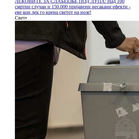
ЛЕКОВИТЕ ЗА СЛАБЕЕЊЕ ПОД ЛУПА: Над 100
смртни случаи и 150.000 пријавени несакани ефекти -
еве кои лек го крена светот на нозе!
Свет
•