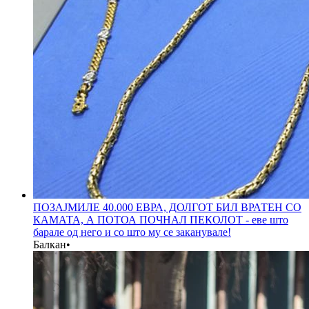
ПОЗАЈМИЛЕ 40.000 ЕВРА, ДОЛГОТ БИЛ ВРАТЕН СО
КАМАТА, А ПОТОА ПОЧНАЛ ПЕКОЛОТ - еве што
барале од него и со што му се заканувале!
Балкан
•