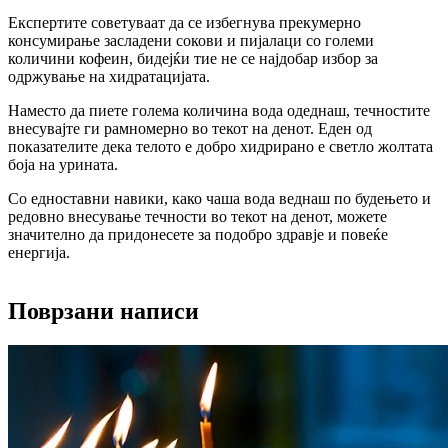
Експертите советуваат да се избегнува прекумерно
консумирање засладени сокови и пијалаци со големи
количини кофеин, бидејќи тие не се најдобар избор за
одржување на хидратацијата.
Наместо да пиете голема количина вода одеднаш, течностите
внесувајте ги рамномерно во текот на денот. Еден од
показателите дека телото е добро хидрирано е светло жолтата
боја на урината.
Со едноставни навики, како чаша вода веднаш по будењето и
редовно внесување течности во текот на денот, можете
значително да придонесете за подобро здравје и повеќе
енергија.
Поврзани написи