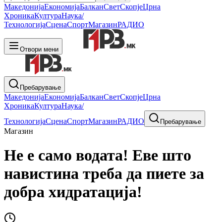
Македонија
Економија
Балкан
Свет
Скопје
Црна
Хроника
Култура
Наука/
Технологија
Сцена
Спорт
Магазин
РАДИО
Отвори мени
Пребарување
Македонија
Економија
Балкан
Свет
Скопје
Црна
Хроника
Култура
Наука/
Технологија
Сцена
Спорт
Магазин
РАДИО
Пребарување
Магазин
Не е само водата! Еве што
навистина треба да пиете за
добра хидратација!