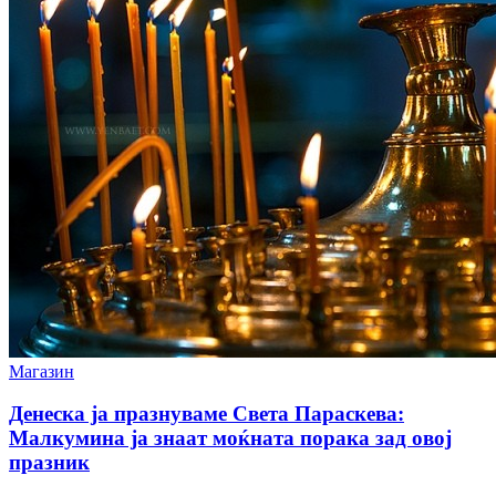
Магазин
Денеска ја празнуваме Света Параскева:
Малкумина ја знаат моќната порака зад овој
празник