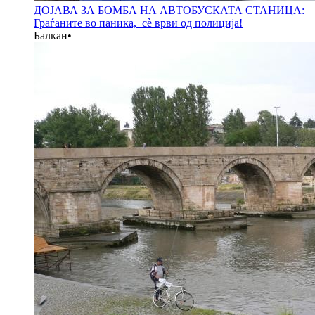
ДОЈАВА ЗА БОМБА НА АВТОБУСКАТА СТАНИЦА:
Граѓаните во паника, сè врви од полиција!
Балкан
•