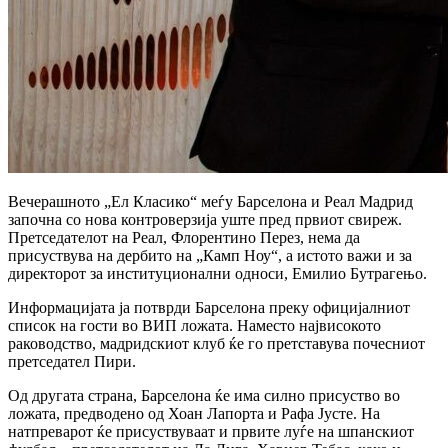
Вечерашното „Ел Класико“ меѓу Барселона и Реал Мадрид
започна со нова контроверзија уште пред првиот свиреж.
Претседателот на Реал, Флорентино Перез, нема да
присуствува на дербито на „Камп Ноу“, а истото важи и за
директорот за институционални односи, Емилио Бутрагењо.
Информацијата ја потврди Барселона преку официјалниот
список на гости во ВИП ложата. Наместо највисокото
раководство, мадридскиот клуб ќе го претставува почесниот
претседател Пири.
Од другата страна, Барселона ќе има силно присуство во
ложата, предводено од Хоан Лапорта и Рафа Јусте. На
натпреварот ќе присуствуваат и првите луѓе на шпанскиот