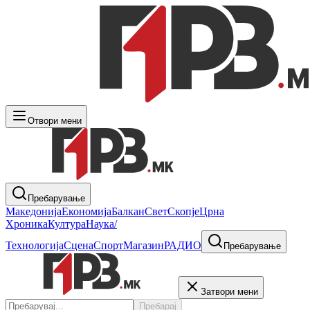
Отвори мени
Пребарување
Македонија
Економија
Балкан
Свет
Скопје
Црна
Хроника
Култура
Наука/
Технологија
Сцена
Спорт
Магазин
РАДИО
Пребарување
Затвори мени
Пребарај