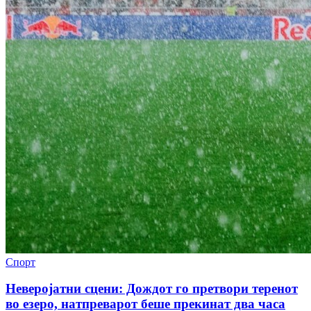
Спорт
Неверојатни сцени: Дождот го претвори теренот
во езеро, натпреварот беше прекинат два часа