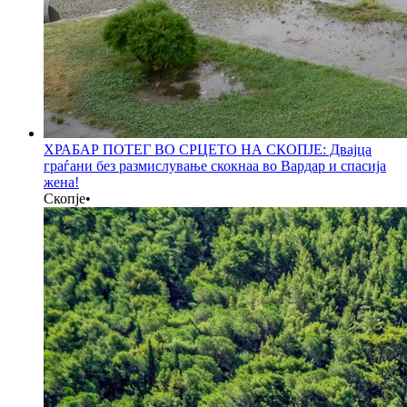
ХРАБАР ПОТЕГ ВО СРЦЕТО НА СКОПЈЕ: Двајца
граѓани без размислување скокнаа во Вардар и спасија
жена!
Скопје
•