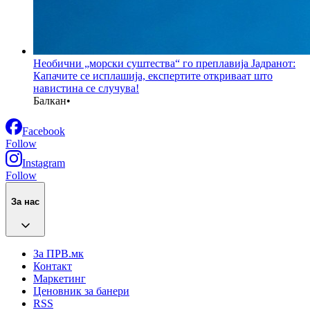
Необични „морски суштества“ го преплавија Јадранот:
Капачите се исплашија, експертите откриваат што
навистина се случува!
Балкан
•
Facebook
Follow
Instagram
Follow
За нас
За ПРВ.мк
Контакт
Маркетинг
Ценовник за банери
RSS