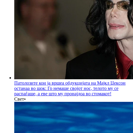
Патолозите кои ја вршеа обдукцијата на Мајкл Џексон
останаа во шок: Го немаше својот нос, телото му се
распаѓаше, а еве што му пронајдоа во стомакот!
Свет
•