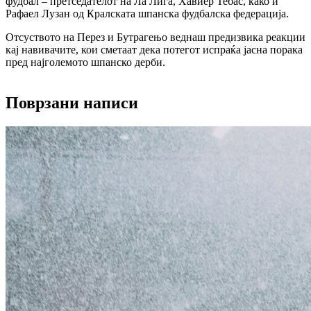
фудбал – претседателот на Ла Лига, Хавиер Тебас, како и
Рафаел Лузан од Кралската шпанска фудбалска федерација.
Отсуството на Перез и Бутрагењо веднаш предизвика реакции
кај навивачите, кои сметаат дека потегот испраќа јасна порака
пред најголемото шпанско дерби.
Поврзани написи