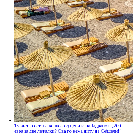
Туристка остана во шок од цените на Јадранот: „200
евра за две лежалки? Ова го нема ниту на Сејшели!“