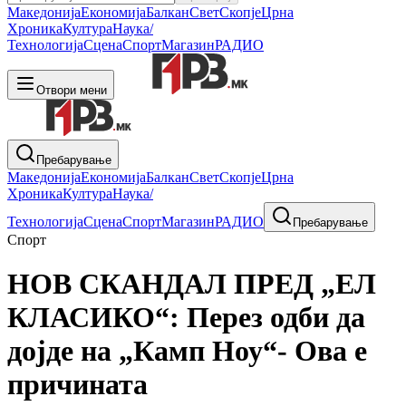
Македонија
Економија
Балкан
Свет
Скопје
Црна
Хроника
Култура
Наука/
Технологија
Сцена
Спорт
Магазин
РАДИО
Отвори мени
Пребарување
Македонија
Економија
Балкан
Свет
Скопје
Црна
Хроника
Култура
Наука/
Технологија
Сцена
Спорт
Магазин
РАДИО
Пребарување
Спорт
НОВ СКАНДАЛ ПРЕД „ЕЛ
КЛАСИКО“: Перез одби да
дојде на „Камп Ноу“- Ова е
причината