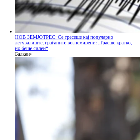
НОВ ЗЕМЈОТРЕС: Се тресеше кај популарно
летувалиште, граѓаните вознемирени: „Траеше кратко,
но беше силен“
Балкан
•