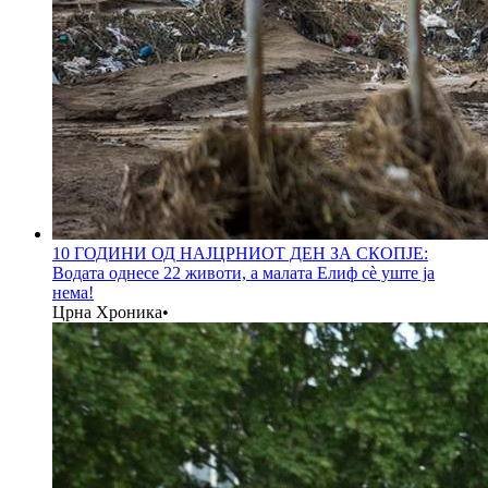
10 ГОДИНИ ОД НАЈЦРНИОТ ДЕН ЗА СКОПЈЕ:
Водата однесе 22 животи, а малата Елиф сè уште ја
нема!
Црна Хроника
•