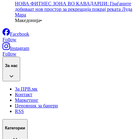
НОВА ФИТНЕС ЗОНА ВО КАВАДАРЦИ: Граѓаните
добиваат нов простор за рекреација покрај реката Луда
Мара
Македонија
•
Facebook
Follow
Instagram
Follow
За нас
За ПРВ.мк
Контакт
Маркетинг
Ценовник за банери
RSS
Категории