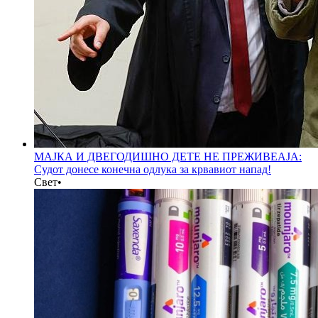
МАЈКА И ДВЕГОДИШНО ДЕТЕ НЕ ПРЕЖИВЕАЈА:
Судот донесе конечна одлука за крвавиот напад!
Свет
•