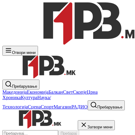
Отвори мени
Пребарување
Македонија
Економија
Балкан
Свет
Скопје
Црна
Хроника
Култура
Наука/
Технологија
Сцена
Спорт
Магазин
РАДИО
Пребарување
Затвори мени
Пребарај