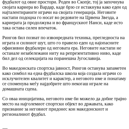
фудбалот од овие простори. Роден во Скопје, тој ја започнува
својата кариера во Вардар, каде брзо се истакнува како еден од
најталентираните играчи на својата генерација. Неговите
настапи подоцна го носат во редовите на Црвена Звезда, а
кариерата ја продолжува и во францускиот Нанси, каде исто
така остава силен впечаток.
Рингов бил познат по извонредната техника, прегледноста на
играта и силниот шут, што го правело еден од најопасните
офанзивни фудбалери од неговата ера. Неговите настапи не
останале незабележани ниту на репрезентативно ниво, каде
бил дел од селекцијата на поранешна Југославија.
Во македонската спортска јавност, Рингов останува запаметен
како симбол на една фудбалска школа која создала играчи со
исклучителен квалитет и карактер, а неговото име и понатаму
се споменува меѓу најдобрите што некогаш играле на
домашната сцена.
Со оваа иницијатива, неговото име би можело да добие трајно
место на најголемиот спортски објект во државата, како
признание за неговиот придонес кон македонскиот и
регионалниот фудбал.