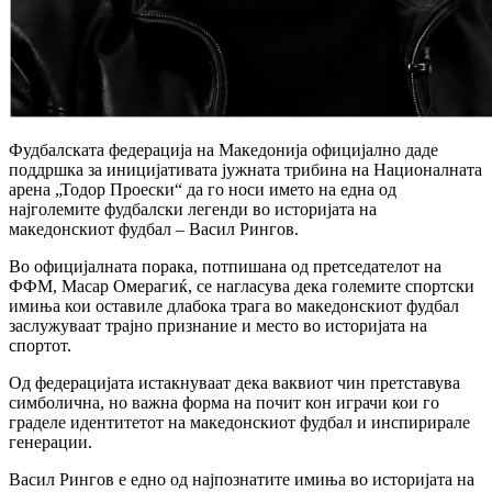
Фудбалската федерација на Македонија официјално даде
поддршка за иницијативата јужната трибина на Националната
арена „Тодор Проески“ да го носи името на една од
најголемите фудбалски легенди во историјата на
македонскиот фудбал – Васил Рингов.
Во официјалната порака, потпишана од претседателот на
ФФМ, Масар Омерагиќ, се нагласува дека големите спортски
имиња кои оставиле длабока трага во македонскиот фудбал
заслужуваат трајно признание и место во историјата на
спортот.
Од федерацијата истакнуваат дека ваквиот чин претставува
симболична, но важна форма на почит кон играчи кои го
граделе идентитетот на македонскиот фудбал и инспирирале
генерации.
Васил Рингов е едно од најпознатите имиња во историјата на