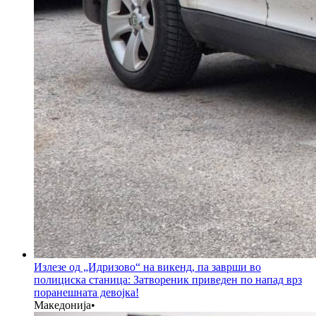
Излезе од „Идризово“ на викенд, па заврши во
полициска станица: Затвореник приведен по напад врз
поранешната девојка!
Македонија
•