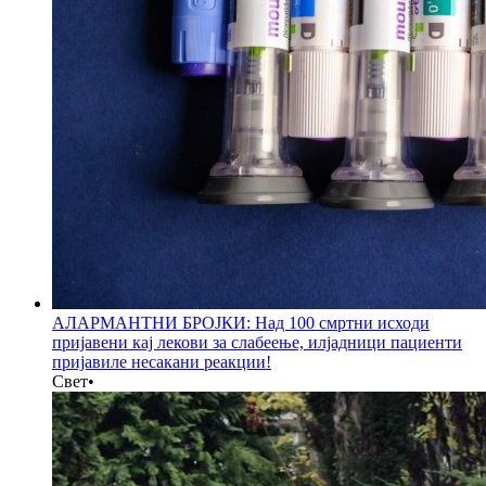
АЛАРМАНТНИ БРОЈКИ: Над 100 смртни исходи
пријавени кај лекови за слабеење, илјадници пациенти
пријавиле несакани реакции!
Свет
•