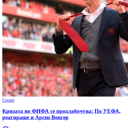
Спорт
Кризата во ФИФА се продлабочува: По УЕФА,
реагираше и Арсен Венгер