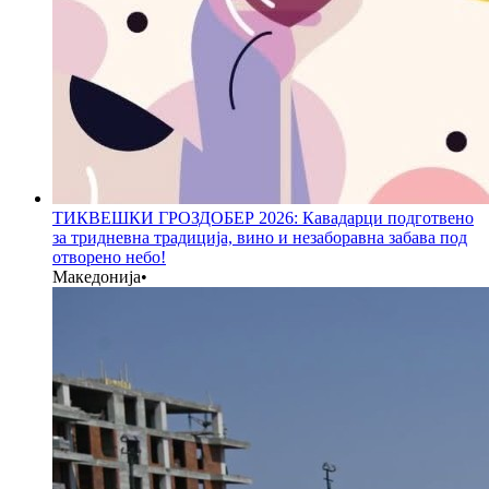
ТИКВЕШКИ ГРОЗДОБЕР 2026: Кавадарци подготвено
за тридневна традиција, вино и незаборавна забава под
отворено небо!
Македонија
•