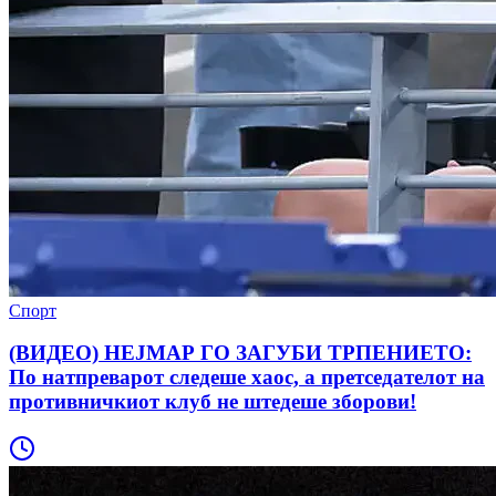
Спорт
(ВИДЕО) НЕЈМАР ГО ЗАГУБИ ТРПЕНИЕТО:
По натпреварот следеше хаос, а претседателот на
противничкиот клуб не штедеше зборови!