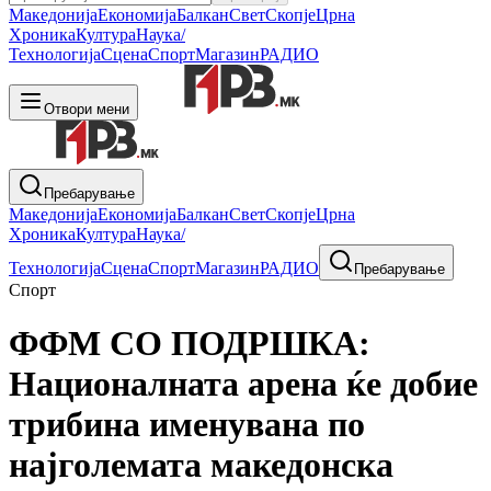
Македонија
Економија
Балкан
Свет
Скопје
Црна
Хроника
Култура
Наука/
Технологија
Сцена
Спорт
Магазин
РАДИО
Отвори мени
Пребарување
Македонија
Економија
Балкан
Свет
Скопје
Црна
Хроника
Култура
Наука/
Технологија
Сцена
Спорт
Магазин
РАДИО
Пребарување
Спорт
ФФМ СО ПОДРШКА:
Националната арена ќе добие
трибина именувана по
најголемата македонска