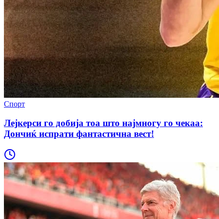
Спорт
Лејкерси го добија тоа што најмногу го чекаа:
Дончиќ испрати фантастична вест!