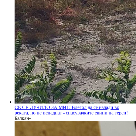
СЕ СЕ ЛУЧИЛО ЗА МИГ: Влегол да се излади во
реката, но не испаднат - спасувачките екипи на терен!
Балкан
•