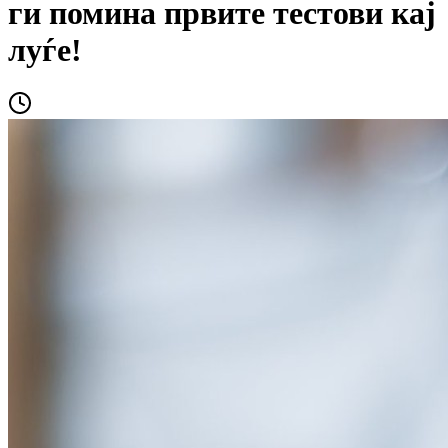
ги помина првите тестови кај
луѓе!