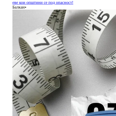
еве кои општини се под опасност!
Балкан
•