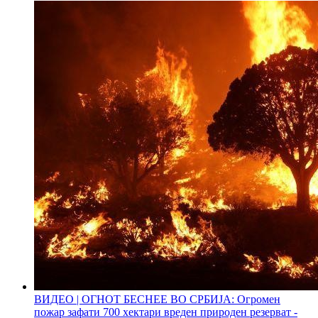
ВИДЕО | ОГНОТ БЕСНЕЕ ВО СРБИЈА: Огромен
пожар зафати 700 хектари вреден природен резерват -