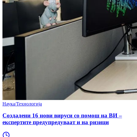
Наука/Технологија
Создадени 16 нови вируси со помош на ВИ –
експертите предупредуваат и на ризици