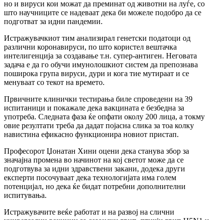
но и вируси кои можат да преминат од животни на луѓе, со
што научниците се надеваат дека би можеле подобро да се
подготват за идни пандемии.
Истражувачкиот тим анализирал генетски податоци од
различни коронавируси, по што користел вештачка
интелигенција за создавање т.н. супер-антиген. Неговата
задача е да го обучи имунолошкиот систем да препознава
поширока група вируси, дури и кога тие мутираат и се
менуваат со текот на времето.
Првичните клинички тестирања биле спроведени на 39
испитаници и покажале дека вакцината е безбедна за
употреба. Следната фаза ќе опфати околу 200 лица, а токму
овие резултати треба да дадат појасна слика за тоа колку
навистина ефикасно функционира новиот пристап.
Професорот Џонатан Хини оцени дека станува збор за
значајна промена во начинот на кој светот може да се
подготвува за идни здравствени закани, додека други
експерти посочуваат дека технологијата има голем
потенцијал, но дека ќе бидат потребни дополнителни
испитувања.
Истражувачите веќе работат и на развој на слични