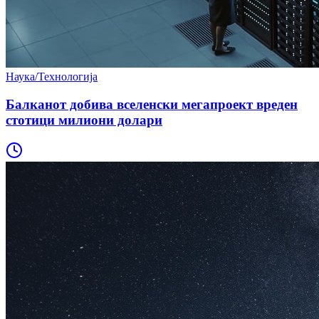
Наука/Технологија
Балканот добива вселенски мегапроект вреден
стотици милиони долари