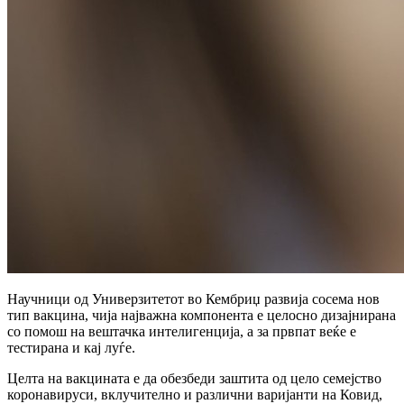
Научници од Универзитетот во Кембриџ развија сосема нов
тип вакцина, чија најважна компонента е целосно дизајнирана
со помош на вештачка интелигенција, а за првпат веќе е
тестирана и кај луѓе.
Целта на вакцината е да обезбеди заштита од цело семејство
коронавируси, вклучително и различни варијанти на Ковид,