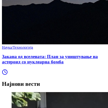
Наука/Технологија
Закана од вселената: План за уништување на
астероид со нуклеарна бомба
Најнови вести