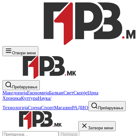
Отвори мени
Пребарување
Македонија
Економија
Балкан
Свет
Скопје
Црна
Хроника
Култура
Наука/
Технологија
Сцена
Спорт
Магазин
РАДИО
Пребарување
Затвори мени
Пребарај