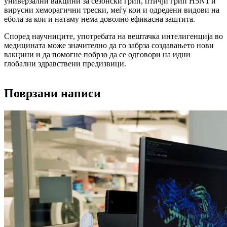
универзални вакцини за сезонски грип, птичји грип H5N1 и
вирусни хеморагични трески, меѓу кои и одредени видови на
ебола за кои и натаму нема доволно ефикасна заштита.
Според научниците, употребата на вештачка интелигенција во
медицината може значително да го забрза создавањето нови
вакцини и да помогне побрзо да се одговори на идни
глобални здравствени предизвици.
Поврзани написи