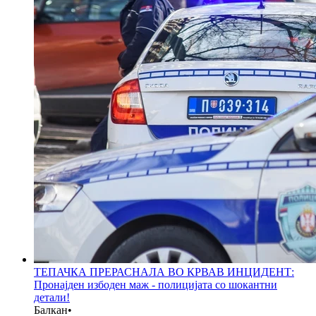
ТЕПАЧКА ПРЕРАСНАЛА ВО КРВАВ ИНЦИДЕНТ:
Пронајден избоден маж - полицијата со шокантни
детали!
Балкан
•