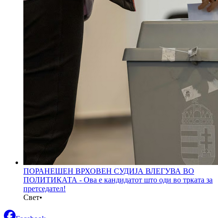
ПОРАНЕШЕН ВРХОВЕН СУДИЈА ВЛЕГУВА ВО
ПОЛИТИКАТА - Ова е кандидатот што оди во трката за
претседател!
Свет
•