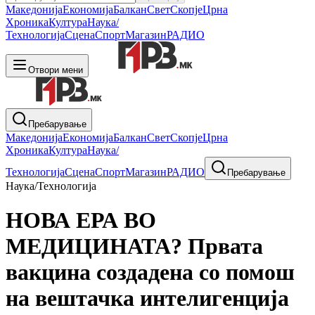
Македонија
Економија
Балкан
Свет
Скопје
Црна
Хроника
Култура
Наука/
Технологија
Сцена
Спорт
Магазин
РАДИО
Отвори мени
Пребарување
Македонија
Економија
Балкан
Свет
Скопје
Црна
Хроника
Култура
Наука/
Технологија
Сцена
Спорт
Магазин
РАДИО
Пребарување
Наука/Технологија
НОВА ЕРА ВО
МЕДИЦИНАТА? Првата
вакцина создадена со помош
на вештачка интелигенција