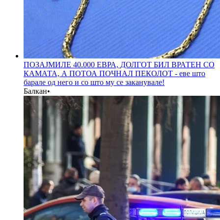
ПОЗАЈМИЛЕ 40.000 ЕВРА, ДОЛГОТ БИЛ ВРАТЕН СО
КАМАТА, А ПОТОА ПОЧНАЛ ПЕКОЛОТ - еве што
барале од него и со што му се заканувале!
Балкан
•