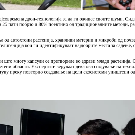
современа дрон-технологија за да ги оживее своите шуми. Сидне
ја 25 пати побрзо и 80% поевтино од традиционалните методи, р
ња од автохтони растенија, хранливи материи и микроби од почв
лигенција кои ги идентификуваат најдобрите места за садење, с
ри што многу капсули се претвориле во здрави млади растенија. 
тени области. Експертите веруваат дека ова спојување на технол
, туку преку повторно создавање на цели екосистеми уништени 