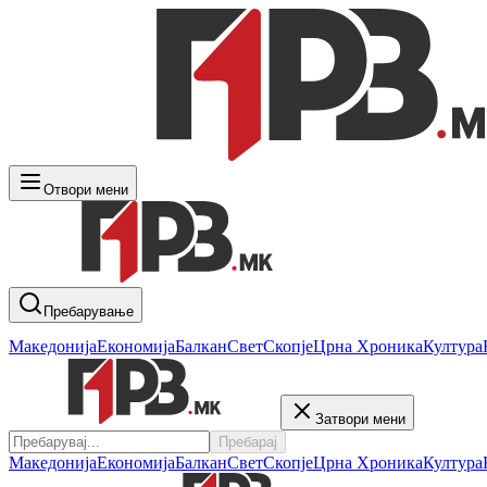
Отвори мени
Пребарување
Македонија
Економија
Балкан
Свет
Скопје
Црна Хроника
Култура
Затвори мени
Пребарај
Македонија
Економија
Балкан
Свет
Скопје
Црна Хроника
Култура