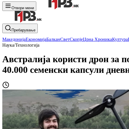
Отвори мени
Пребарување
Македонија
Економија
Балкан
Свет
Скопје
Црна Хроника
Култура
Наука/Технологија
Австралија користи дрон за п
40.000 семенски капсули дневн