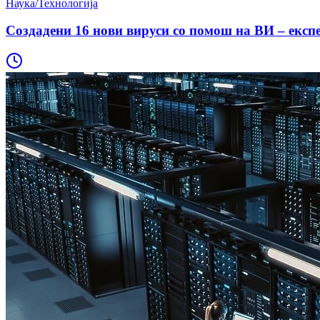
Наука/Технологија
Создадени 16 нови вируси со помош на ВИ – експ