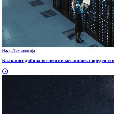
Наука/Технологија
Балканот добива вселенски мегапроект вреден с