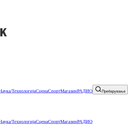
Наука/Технологија
Сцена
Спорт
Магазин
РАДИО
Пребарување
Наука/Технологија
Сцена
Спорт
Магазин
РАДИО