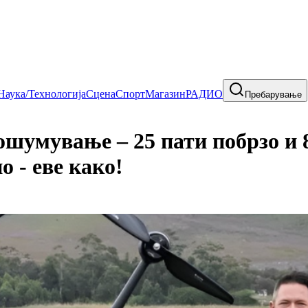
Наука/Технологија
Сцена
Спорт
Магазин
РАДИО
Пребарување
ошумување – 25 пати побрзо и
о - еве како!