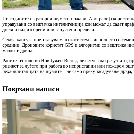
По годините на разорни шумски пожари, Австралија користи нај
управувани со вештачка интелигенција кои можат да садат дрв
дневно над изгорени или запустени предели.
Секоја капсула претставува мал екосистем – исполнета со семи
средини. Дроновите користат GPS и алгоритми со вештачка инте
младите дрвца.
Раните тестови во Нов Јужен Велс дале ветувачки резултати, п
ризикот за луѓето при работа во непристапни или пожаром оште
рехабилитацијата на шумите – не само преку засадување дрвја
Поврзани написи