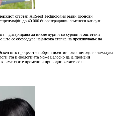
јскиот стартап AirSeed Technologies разви дронови
аспрснувајќи до 40.000 биоразградливи семенски капсули
ата – дизајнирана да никне дури и во сурови и оштетени
о што се обезбедува највисока стапка на преживување на
Освен што процесот е побрз и поевтин, оваа метода го намалува
огијата и екологијата може целосно да ја промени
од климатските промени и природни катастрофи.