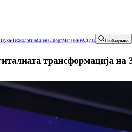
Наука/Технологија
Сцена
Спорт
Магазин
РАДИО
Пребарување
гиталната трансформација на 