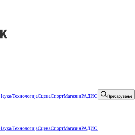
Наука/Технологија
Сцена
Спорт
Магазин
РАДИО
Пребарување
Наука/Технологија
Сцена
Спорт
Магазин
РАДИО