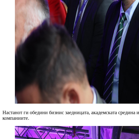
Настанот ги обедини бизнис заедницата, академската средина 
компаниите.