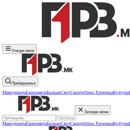
Отвори мени
Пребарување
Македонија
Економија
Балкан
Свет
Скопје
Црна Хроника
Култура
Затвори мени
Пребарај
Македонија
Економија
Балкан
Свет
Скопје
Црна Хроника
Култура