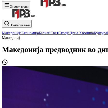
Отвори мени
Пребарување
Македонија
Економија
Балкан
Свет
Скопје
Црна Хроника
Култура
Македонија
Македонија предводник во ди