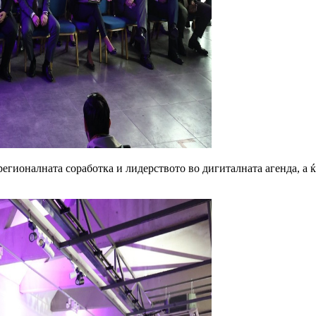
егионалната соработка и лидерството во дигиталната агенда, а 