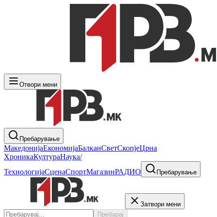
Отвори мени
Пребарување
Македонија
Економија
Балкан
Свет
Скопје
Црна
Хроника
Култура
Наука/
Технологија
Сцена
Спорт
Магазин
РАДИО
Пребарување
Затвори мени
Пребарај