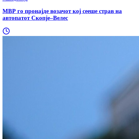
МВР го пронајде возачот кој сееше страв на
автопатот Скопје–Велес