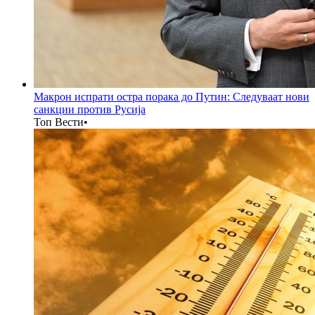
Макрон испрати остра порака до Путин: Следуваат нови
санкции против Русија
Топ Вести
•