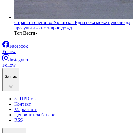
Страшни сцени во Хрватска: Една река може целосно да
пресуши ако не заврне дожд
Топ Вести
•
Facebook
Follow
Instagram
Follow
За нас
За ПРВ.мк
Контакт
Маркетинг
Ценовник за банери
RSS