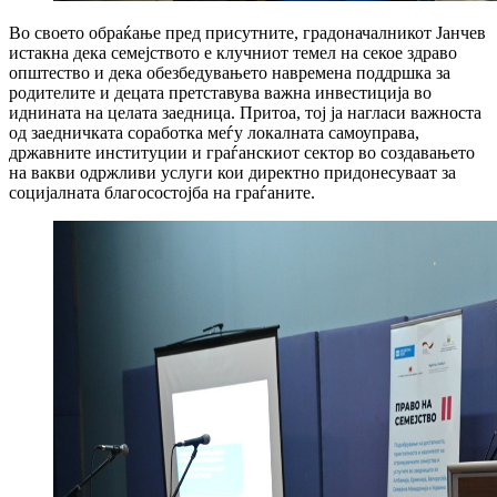
Во своето обраќање пред присутните, градоначалникот Јанчев
истакна дека семејството е клучниот темел на секое здраво
општество и дека обезбедувањето навремена поддршка за
родителите и децата претставува важна инвестиција во
иднината на целата заедница. Притоа, тој ја нагласи важноста
од заедничката соработка меѓу локалната самоуправа,
државните институции и граѓанскиот сектор во создавањето
на вакви одржливи услуги кои директно придонесуваат за
социјалната благосостојба на граѓаните.