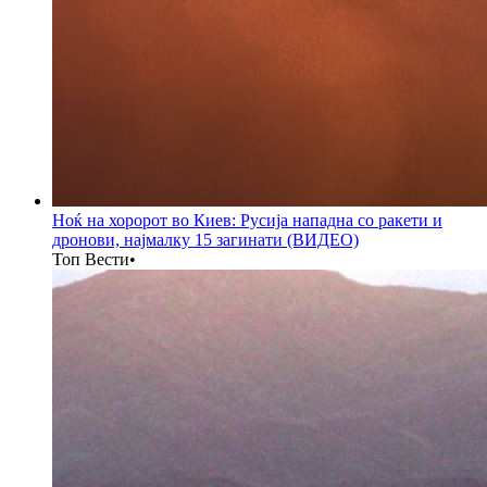
Ноќ на хоророт во Киев: Русија нападна со ракети и
дронови, најмалку 15 загинати (ВИДЕО)
Топ Вести
•