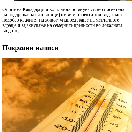
Општина Кавадарци и во иднина останува силно посветена
на поддршка на сите иницијативи и проекти кои водат кон
подобар квалитет на живот, унапредување на менталното
здравје и зајакнување на семејните вредности во локалната
заедница.
Поврзани написи