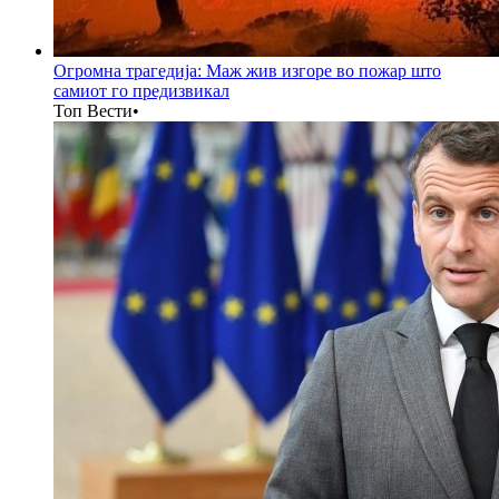
Огромна трагедија: Маж жив изгоре во пожар што
самиот го предизвикал
Топ Вести
•