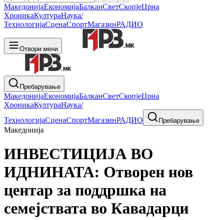
Македонија
Економија
Балкан
Свет
Скопје
Црна
Хроника
Култура
Наука/
Технологија
Сцена
Спорт
Магазин
РАДИО
Отвори мени
Пребарување
Македонија
Економија
Балкан
Свет
Скопје
Црна
Хроника
Култура
Наука/
Технологија
Сцена
Спорт
Магазин
РАДИО
Пребарување
Македонија
ИНВЕСТИЦИЈА ВО
ИДНИНАТА: Отворен нов
центар за поддршка на
семејствата во Кавадарци