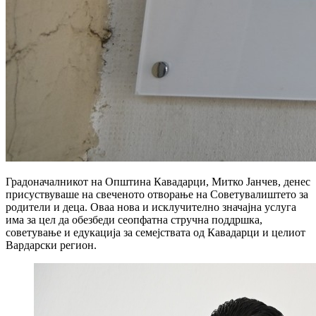
Градоначалникот на Општина Кавадарци, Митко Јанчев, денес
присуствуваше на свеченото отворање на Советувалиштето за
родители и деца. Оваа нова и исклучително значајна услуга
има за цел да обезбеди сеопфатна стручна поддршка,
советување и едукација за семејствата од Кавадарци и целиот
Вардарски регион.