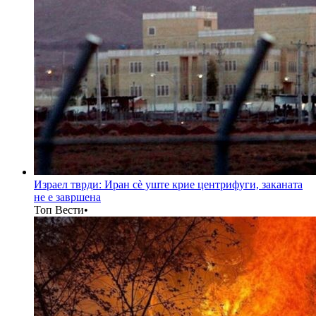
Израел тврди: Иран сè уште крие центрифуги, заканата
не е завршена
Топ Вести
•