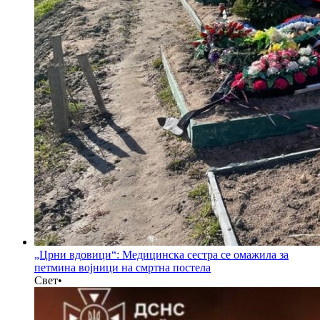
„Црни вдовици“: Медицинска сестра се омажила за
петмина војници на смртна постела
Свет
•