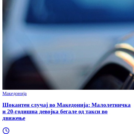
Македонија
Шокантен случај во Македонија: Малолетничка
и 20-годишна девојка бегале од такси во
движење