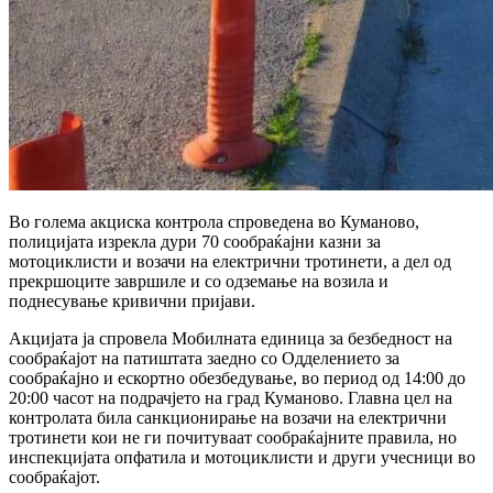
Во голема акциска контрола спроведена во Куманово,
полицијата изрекла дури 70 сообраќајни казни за
мотоциклисти и возачи на електрични тротинети, а дел од
прекршоците завршиле и со одземање на возила и
поднесување кривични пријави.
Акцијата ја спровела Мобилната единица за безбедност на
сообраќајот на патиштата заедно со Одделението за
сообраќајно и ескортно обезбедување, во период од 14:00 до
20:00 часот на подрачјето на град Куманово. Главна цел на
контролата била санкционирање на возачи на електрични
тротинети кои не ги почитуваат сообраќајните правила, но
инспекцијата опфатила и мотоциклисти и други учесници во
сообраќајот.