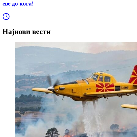
еве до кога!
Најнови вести