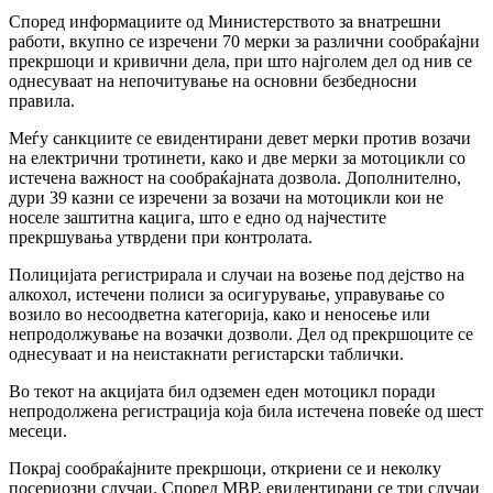
Според информациите од Министерството за внатрешни
работи, вкупно се изречени 70 мерки за различни сообраќајни
прекршоци и кривични дела, при што најголем дел од нив се
однесуваат на непочитување на основни безбедносни
правила.
Меѓу санкциите се евидентирани девет мерки против возачи
на електрични тротинети, како и две мерки за мотоцикли со
истечена важност на сообраќајната дозвола. Дополнително,
дури 39 казни се изречени за возачи на мотоцикли кои не
носеле заштитна кацига, што е едно од најчестите
прекршувања утврдени при контролата.
Полицијата регистрирала и случаи на возење под дејство на
алкохол, истечени полиси за осигурување, управување со
возило во несоодветна категорија, како и неносење или
непродолжување на возачки дозволи. Дел од прекршоците се
однесуваат и на неистакнати регистарски таблички.
Во текот на акцијата бил одземен еден мотоцикл поради
непродолжена регистрација која била истечена повеќе од шест
месеци.
Покрај сообраќајните прекршоци, откриени се и неколку
посериозни случаи. Според МВР, евидентирани се три случаи