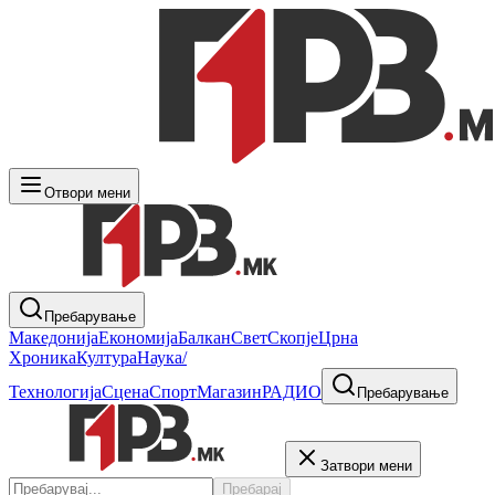
Отвори мени
Пребарување
Македонија
Економија
Балкан
Свет
Скопје
Црна
Хроника
Култура
Наука/
Технологија
Сцена
Спорт
Магазин
РАДИО
Пребарување
Затвори мени
Пребарај