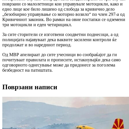
поврзани со малолетници кои управувале мотоцикли, како и
едно лице кое било лишено од слобода за кривично дело
„безобѕирно управување со моторно возило“ по член 297-а од
Кривичниот законик. Во рамки на овие постапки се одземени
три мотоцикли и еден четирицикл.
За сите сторители се изготвени соодветни поднесоци, а од
полицијата најавуваат дека ваквите засилени контроли ќе
продолжат и во наредниот период.
Од МВР апелираат до сите учесници во сообраќајот да ги
почитуваат правилата и прописите, истакнувајќи дека само
одговорното однесување може да придонесе за поголема
безбедност на патиштата.
Поврзани написи