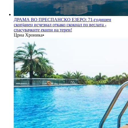
ДРАМА ВО ПРЕСПАНСКО ЕЗЕРО: 71-годишен
скопјанец исчезнал откако скокнал по веслата -
спасувачките екипи на терен!
Црна Хроника
•