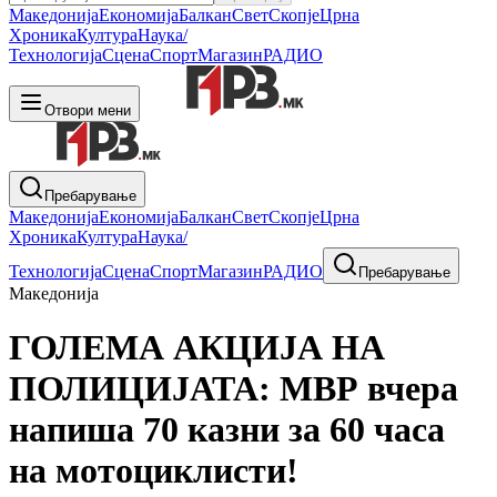
Македонија
Економија
Балкан
Свет
Скопје
Црна
Хроника
Култура
Наука/
Технологија
Сцена
Спорт
Магазин
РАДИО
Отвори мени
Пребарување
Македонија
Економија
Балкан
Свет
Скопје
Црна
Хроника
Култура
Наука/
Технологија
Сцена
Спорт
Магазин
РАДИО
Пребарување
Македонија
ГОЛЕМА АКЦИЈА НА
ПОЛИЦИЈАТА: МВР вчера
напиша 70 казни за 60 часа
на мотоциклисти!