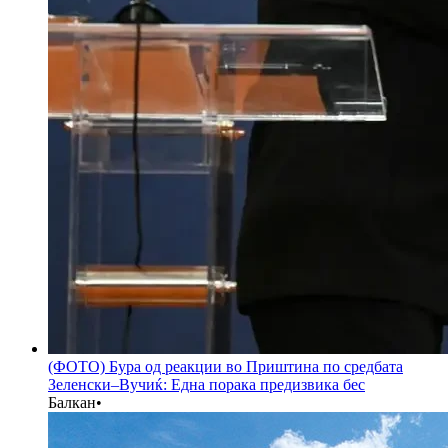
(ФОТО) Бура од реакции во Приштина по средбата
Зеленски–Вучиќ: Една порака предизвика бес
Балкан
•