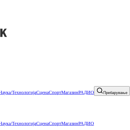
Наука/Технологија
Сцена
Спорт
Магазин
РАДИО
Пребарување
Наука/Технологија
Сцена
Спорт
Магазин
РАДИО