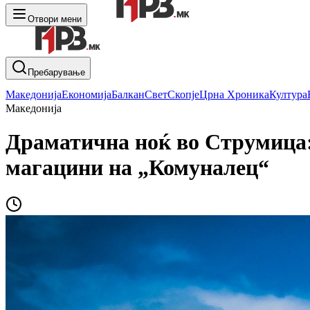
Отвори мени
Пребарување
Македонија
Економија
Балкан
Свет
Скопје
Црна Хроника
Култура
Македонија
Драматична ноќ во Струмица:
магацини на „Комуналец“