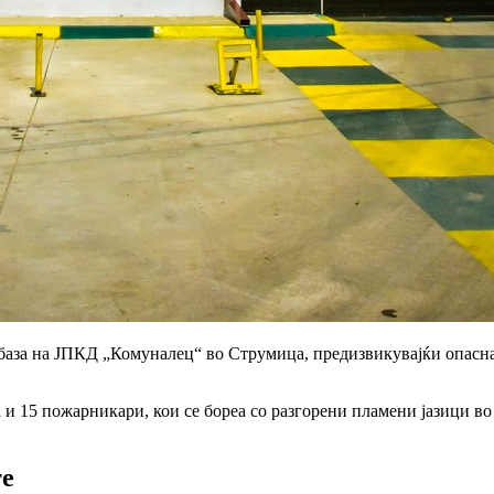
 база на ЈПКД „Комуналец“ во Струмица, предизвикувајќи
опасна
и 15 пожарникари, кои се бореа со
разгорени пламени јазици
во
те