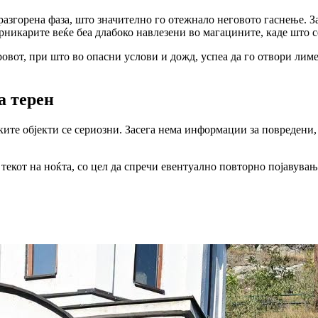
разгорена фаза, што значително го отежнало неговото гаснење. З
арникарите веќе беа длабоко навлезени во магацините, каде што се
ровот, при што
во опасни услови и дожд, успеа да го
отвори лим
а терен
ите објекти се сериозни. Засега
нема информации за повредени,
текот на ноќта, со цел да спречи евентуално повторно појавувањ