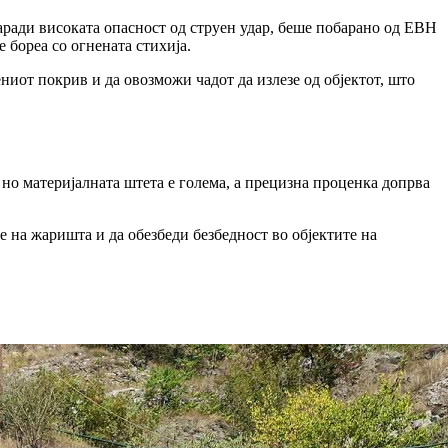
аради високата опасност од струен удар,
беше побарано од ЕВН
 бореа со огнената стихија.
ениот покрив
и да овозможи
чадот да излезе од објектот, што
 но
материјалната штета е голема, а
прецизна проценка допрва
е на жаришта и да обезбеди безбедност во објектите на