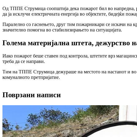
Од ТППЕ Струмица соопштија дека пожарот бил
во напредна, 
да ја исклучи електричната енергија во објектите, бидејќи пож
Паралелно со гаснењето,
друг тим пожарникари се искачи на к
значително помогна во стабилизирањето на ситуацијата.
Голема материјална штета, дежурство н
Иако пожарот беше ставен под контрола,
штетите врз магацинск
треба да се направи.
Тим на ТППЕ Струмица
дежураше на местото на настанот и во 
комуналното претпријатие.
Поврзани написи