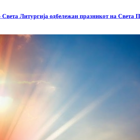
та Литургија одбележан празникот на Света П