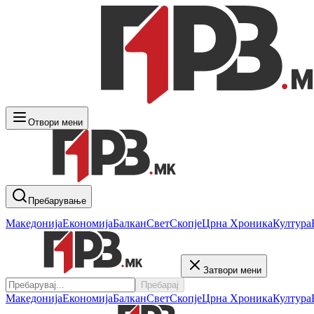
Отвори мени
Пребарување
Македонија
Економија
Балкан
Свет
Скопје
Црна Хроника
Култура
Затвори мени
Пребарај
Македонија
Економија
Балкан
Свет
Скопје
Црна Хроника
Култура