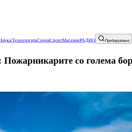
Наука/Технологија
Сцена
Спорт
Магазин
РАДИО
Пребарување
 Пожарникарите со голема борб