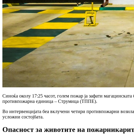
Синоќа околу 17:25 часот,
голем пожар ја зафати магацинската
противпожарна единица – Струмица (ТППЕ).
Во интервенцијата беа вклучени
четири противпожарни возила 
усложни состојбата.
Опасност за животите на пожарникари