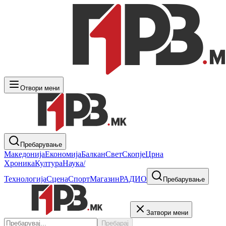
Отвори мени
Пребарување
Македонија
Економија
Балкан
Свет
Скопје
Црна
Хроника
Култура
Наука/
Технологија
Сцена
Спорт
Магазин
РАДИО
Пребарување
Затвори мени
Пребарај