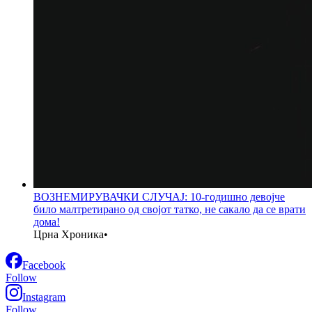
ВОЗНЕМИРУВАЧКИ СЛУЧАЈ: 10-годишно девојче
било малтретирано од својот татко, не сакало да се врати
дома!
Црна Хроника
•
Facebook
Follow
Instagram
Follow