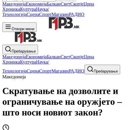
Македонија
Економија
Балкан
Свет
Скопје
Црна
Хроника
Култура
Наука/
Технологија
Сцена
Спорт
Магазин
РАДИО
Отвори мени
Пребарување
Македонија
Економија
Балкан
Свет
Скопје
Црна
Хроника
Култура
Наука/
Технологија
Сцена
Спорт
Магазин
РАДИО
Пребарување
Македонија
Скратување на дозволите и
ограничување на оружјето –
што носи новиот закон?