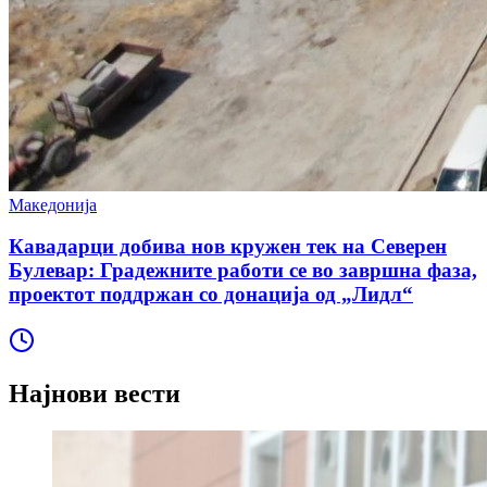
Македонија
Кавадарци добива нов кружен тек на Северен
Булевар: Градежните работи се во завршна фаза,
проектот поддржан со донација од „Лидл“
Најнови вести