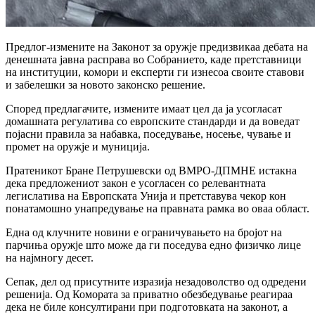
Предлог-измените на Законот за оружје предизвикаа дебата на
денешната јавна расправа во Собранието, каде претставници
на институции, комори и експерти ги изнесоа своите ставови
и забелешки за новото законско решение.
Според предлагачите, измените имаат цел да ја усогласат
домашната регулатива со европските стандарди и да воведат
појасни правила за набавка, поседување, носење, чување и
промет на оружје и муниција.
Пратеникот Бране Петрушевски од ВМРО-ДПМНЕ истакна
дека предложениот закон е усогласен со релевантната
легислатива на Европската Унија и претставува чекор кон
понатамошно унапредување на правната рамка во оваа област.
Една од клучните новини е ограничувањето на бројот на
парчиња оружје што може да ги поседува едно физичко лице
на најмногу десет.
Сепак, дел од присутните изразија незадоволство од одредени
решенија. Од Комората за приватно обезбедување реагираа
дека не биле консултирани при подготовката на законот, а