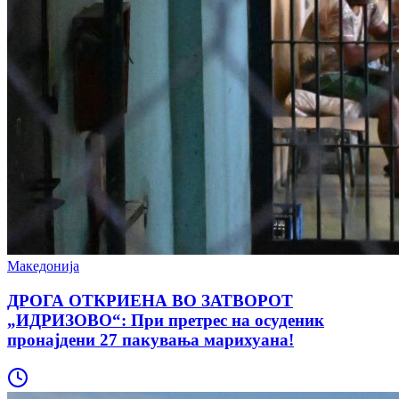
Македонија
ДРОГА ОТКРИЕНА ВО ЗАТВОРОТ
„ИДРИЗОВО“: При претрес на осуденик
пронајдени 27 пакувања марихуана!