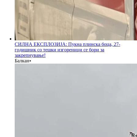
СИЛНА ЕКСПЛОЗИЈА: Пукна плинска боца, 27-
годишник со тешки изгореници се бори за
закрепнување!
Балкан
•