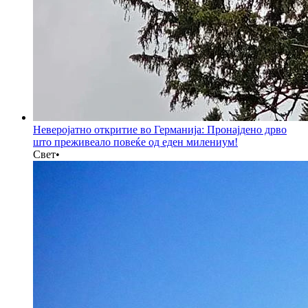
Неверојатно откритие во Германија: Пронајдено дрво
што преживеало повеќе од еден милениум!
Свет
•