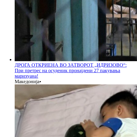
ДРОГА ОТКРИЕНА ВО ЗАТВОРОТ „ИДРИЗОВО“:
При претрес на осуденик пронајдени 27 пакувања
марихуана!
Македонија
•