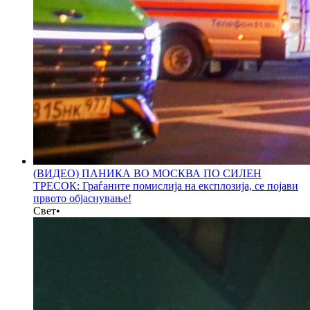
(ВИДЕО) ПАНИКА ВО МОСКВА ПО СИЛЕН
ТРЕСОК: Граѓаните помислија на експлозија, се појави
првото објаснување!
Свет
•