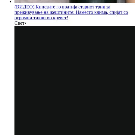
(ВИДЕО) Кинезите го вратија стариот трик за
преживување на жештините: Наместо клима, спијат со
огромни тикви во кревет!
Свет
•