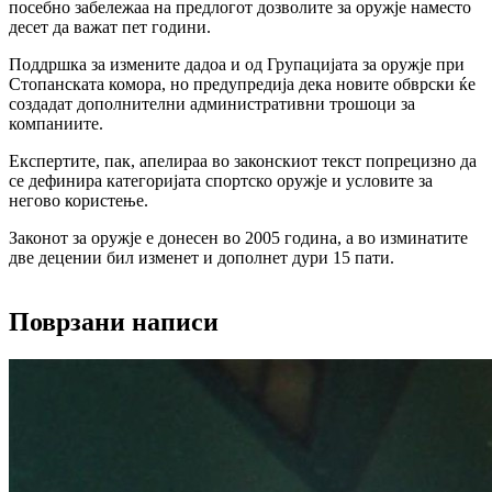
посебно забележаа на предлогот дозволите за оружје наместо
десет да важат пет години.
Поддршка за измените дадоа и од Групацијата за оружје при
Стопанската комора, но предупредија дека новите обврски ќе
создадат дополнителни административни трошоци за
компаниите.
Експертите, пак, апелираа во законскиот текст попрецизно да
се дефинира категоријата спортско оружје и условите за
негово користење.
Законот за оружје е донесен во 2005 година, а во изминатите
две децении бил изменет и дополнет дури 15 пати.
Поврзани написи