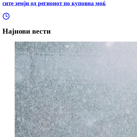
сите земји од регионот по куповна моќ
Најнови вести