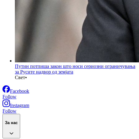
Путин потпиша закон што носи сериозни ограничувања
за Русите надвор од земјата
Свет
•
Facebook
Follow
Instagram
Follow
За нас