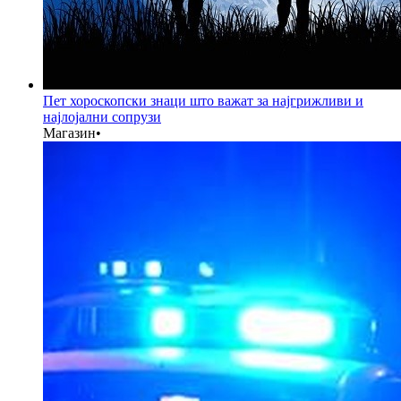
Пет хороскопски знаци што важат за најгрижливи и
најлојални сопрузи
Магазин
•