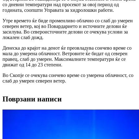
со дневни температури над просекот за овој период од
годината, соопшти Управата за хидролошки работи.
Утре времето ќе биде променливо облачно со слаб до умерен
северен ветер, кој во Повардарието и источните делови ќе
засилува. Во североисточните делови се очекува услови за
локален слаб дожд.
Денеска до крајот на денот ќе преовладува сончево време со
мала до умерена облачност. Ветровите ќе бидат од северен
правец, слаб до умерен. Максималните температури ќе се
движат од 14 до 23 степени.
Во Скопје се очекува сончево време со умерена облачност, со
слаб до умерен северен ветер.
Поврзани написи