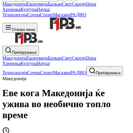
Македонија
Економија
Балкан
Свет
Скопје
Црна
Хроника
Култура
Наука/
Технологија
Сцена
Спорт
Магазин
РАДИО
Отвори мени
Пребарување
Македонија
Економија
Балкан
Свет
Скопје
Црна
Хроника
Култура
Наука/
Технологија
Сцена
Спорт
Магазин
РАДИО
Пребарување
Македонија
Еве кога Македонија ќе
ужива во необично топло
време