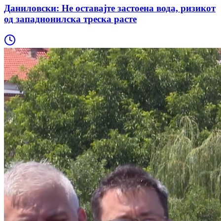
Даниловски: Не оставајте застоена вода, ризикот
од западнонилска треска расте