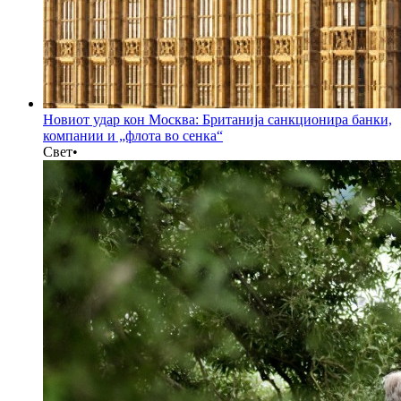
Новиот удар кон Москва: Британија санкционира банки,
компании и „флота во сенка“
Свет
•