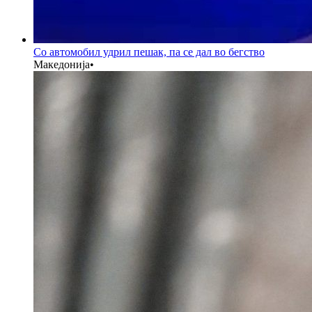
Со автомобил удрил пешак, па се дал во бегство
Македонија
•