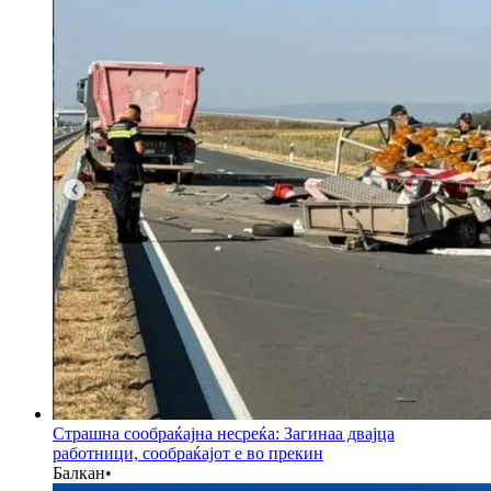
Страшна сообраќајна несреќа: Загинаа двајца
работници, сообраќајот е во прекин
Балкан
•