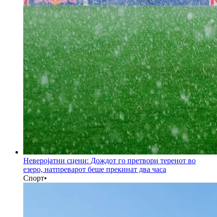
Неверојатни сцени: Дождот го претвори теренот во
езеро, натпреварот беше прекинат два часа
Спорт
•