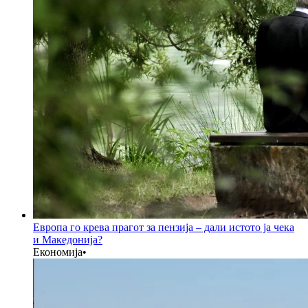
Европа го крева прагот за пензија – дали истото ја чека
и Македонија?
Економија
•