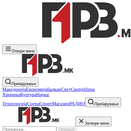
Отвори мени
Пребарување
Македонија
Економија
Балкан
Свет
Скопје
Црна
Хроника
Култура
Наука/
Технологија
Сцена
Спорт
Магазин
РАДИО
Пребарување
Затвори мени
Пребарај