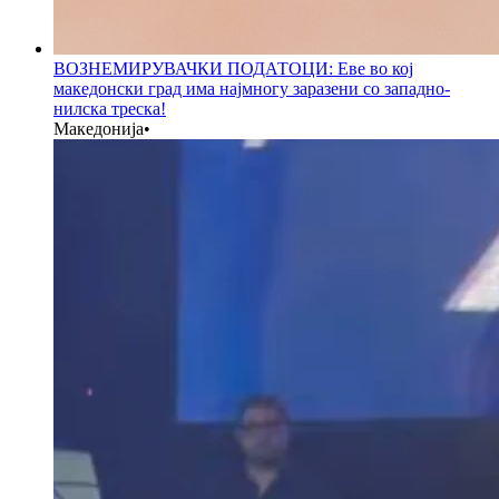
ВОЗНЕМИРУВАЧКИ ПОДАТОЦИ: Еве во кој
македонски град има најмногу заразени со западно-
нилска треска!
Македонија
•