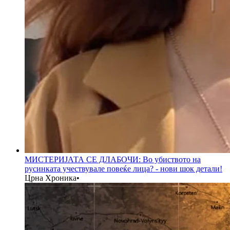
МИСТЕРИЈАТА СЕ ДЛАБОЧИ: Во убиството на
русинката учествувале повеќе лица? - нови шок детали!
Црна Хроника
•