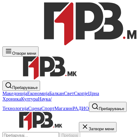
Отвори мени
Пребарување
Македонија
Економија
Балкан
Свет
Скопје
Црна
Хроника
Култура
Наука/
Технологија
Сцена
Спорт
Магазин
РАДИО
Пребарување
Затвори мени
Пребарај