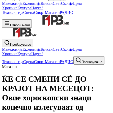
Македонија
Економија
Балкан
Свет
Скопје
Црна
Хроника
Култура
Наука/
Технологија
Сцена
Спорт
Магазин
РАДИО
Отвори мени
Пребарување
Македонија
Економија
Балкан
Свет
Скопје
Црна
Хроника
Култура
Наука/
Технологија
Сцена
Спорт
Магазин
РАДИО
Пребарување
Магазин
ЌЕ СЕ СМЕНИ СÈ ДО
КРАЈОТ НА МЕСЕЦОТ:
Овие хороскопски знаци
конечно излегуваат од