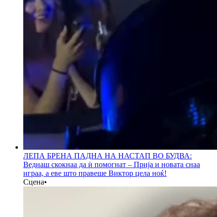
ЛЕПА БРЕНА ПАДНА НА НАСТАП ВО БУДВА:
Веднаш скокнаа да ѝ помогнат – Прија и новата снаа
играа, а еве што правеше Виктор цела ноќ!
Сцена
•