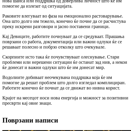
нова шанса или поддршка од доверлива личност што ќе им
помогне да излезат од ситуацијата.
Раковите влегуваат во фаза на емоционално растоварување.
Она што долго им тежело, конечно ќе почне да се расчистува
преку искрени разговори и јасно поставени граници.
Кај Девиците, работите почнуваат да се средуваат. Прашања
поврзани со работа, документација или важни одлуки ќе се
решаваат полесно и побрзо отколку што очекувале.
Скорпиите исто така ќе почувствуваат олеснување. Стари
проблеми или нерешени ситуации ќе останат зад нив, а некои
ќе донесат и важни одлуки што ќе им донесат мир.
Водолиите добиваат неочекувана поддршка која ќе им
помогне да решат проблем што долго изгледал комплициран.
Работите конечно ќе почнат да се движат во нивна корист.
Крајот на месецот носи нова енергија и можност за позитивни
пресврти кај овие знаци.
Поврзани написи