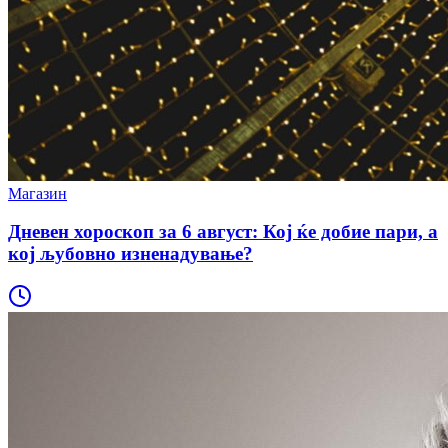
Магазин
Дневен хороскоп за 6 август: Кој ќе добие пари, а
кој љубовно изненадување?