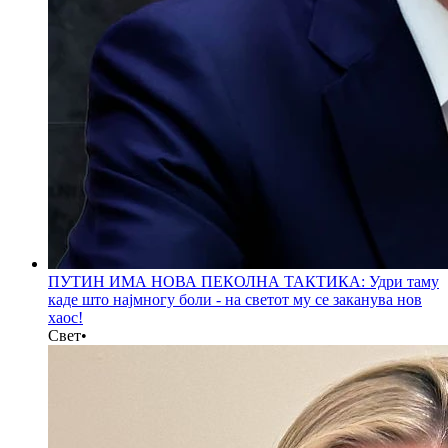
ПУТИН ИМА НОВА ПЕКОЛНА ТАКТИКА: Удри таму
каде што најмногу боли - на светот му се заканува нов
хаос!
Свет
•