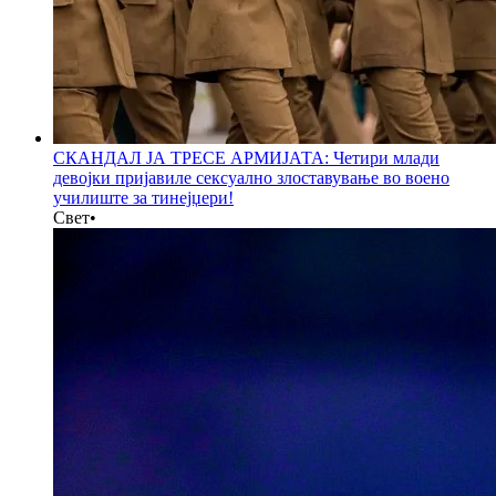
СКАНДАЛ ЈА ТРЕСЕ АРМИЈАТА: Четири млади
девојки пријавиле сексуално злоставување во воено
училиште за тинејџери!
Свет
•