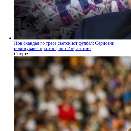
Нов скандал го тресе светскиот фудбал: Сериозни
обвинувања против Џани Инфантино
Спорт
•