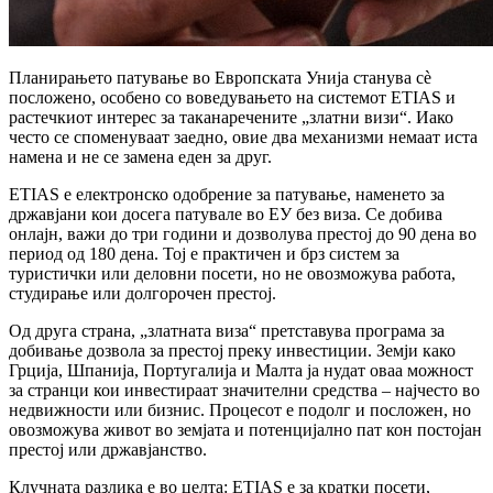
Планирањето патување во Европската Унија станува сè
посложено, особено со воведувањето на системот ETIAS и
растечкиот интерес за таканаречените „златни визи“. Иако
често се споменуваат заедно, овие два механизми немаат иста
намена и не се замена еден за друг.
ETIAS е електронско одобрение за патување, наменето за
државјани кои досега патувале во ЕУ без виза. Се добива
онлајн, важи до три години и дозволува престој до 90 дена во
период од 180 дена. Тој е практичен и брз систем за
туристички или деловни посети, но не овозможува работа,
студирање или долгорочен престој.
Од друга страна, „златната виза“ претставува програма за
добивање дозвола за престој преку инвестиции. Земји како
Грција, Шпанија, Португалија и Малта ја нудат оваа можност
за странци кои инвестираат значителни средства – најчесто во
недвижности или бизнис. Процесот е подолг и посложен, но
овозможува живот во земјата и потенцијално пат кон постојан
престој или државјанство.
Клучната разлика е во целта: ETIAS е за кратки посети,