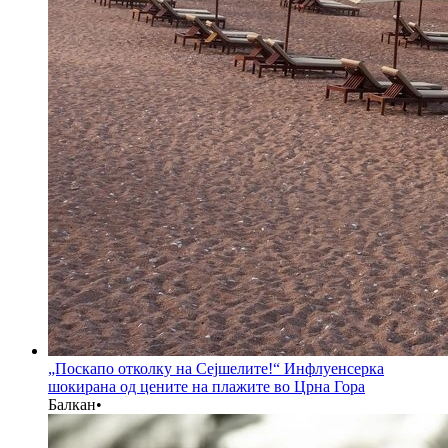
„Поскапо отколку на Сејшелите!“ Инфлуенсерка
шокирана од цените на плажите во Црна Гора
Балкан
•