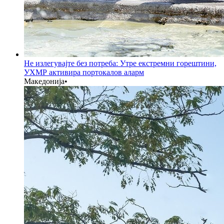
Не излегувајте без потреба: Утре екстремни горештини,
УХМР активира портокалов аларм
Македонија
•