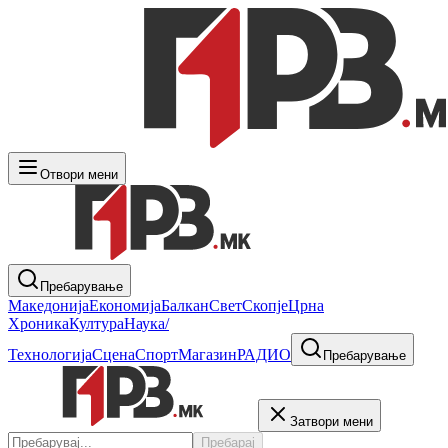
Отвори мени
Пребарување
Македонија
Економија
Балкан
Свет
Скопје
Црна
Хроника
Култура
Наука/
Технологија
Сцена
Спорт
Магазин
РАДИО
Пребарување
Затвори мени
Пребарај