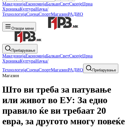
Македонија
Економија
Балкан
Свет
Скопје
Црна
Хроника
Култура
Наука/
Технологија
Сцена
Спорт
Магазин
РАДИО
Отвори мени
Пребарување
Македонија
Економија
Балкан
Свет
Скопје
Црна
Хроника
Култура
Наука/
Технологија
Сцена
Спорт
Магазин
РАДИО
Пребарување
Магазин
Што ви треба за патување
или живот во ЕУ: За едно
правило ќе ви требаат 20
евра, за другото многу повеќe