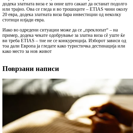
додека златната виза е за оние што сакаат да останат подолго
или трајно. Ова се гледа и во трошоците – ETIAS чини околу
20 евра, додека златната виза бара инвестиции од неколку
стотици илјади евра.
Иако во одредени ситуации може да се „преклопат“ – на
пример, додека чекате одобрување за златна виза сè уште ќе
ви треба ETIAS – тие не се конкуренција. Изборот зависи од
тоа дали Европа ја гледате како туристичка дестинација или
како место за нов живот
Поврзани написи