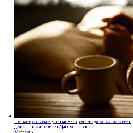
Пет минути секое утро можат целосно да ви го променат
денот – психолозите објаснуваат зошто
Магазин
•