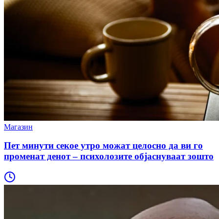
Магазин
Пет минути секое утро можат целосно да ви го
променат денот – психолозите објаснуваат зошто