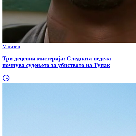
Магазин
Три децении мистерија: Следната недела
почнува судењето за убиството на Тупак