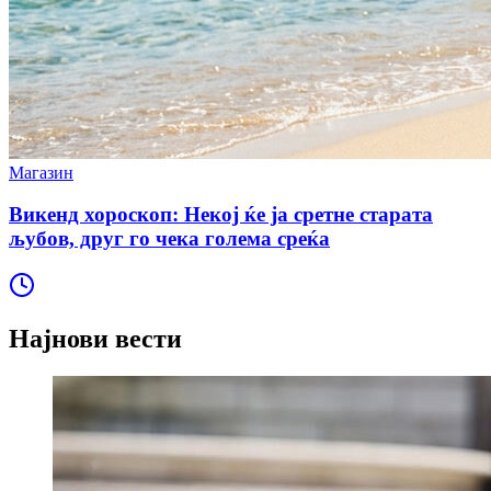
Магазин
Викенд хороскоп: Некој ќе ја сретне старата
љубов, друг го чека голема среќа
Најнови вести