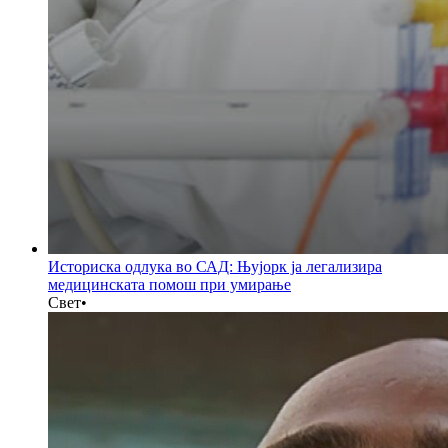
Историска одлука во САД: Њујорк ја легализира
медицинската помош при умирање
Свет
•