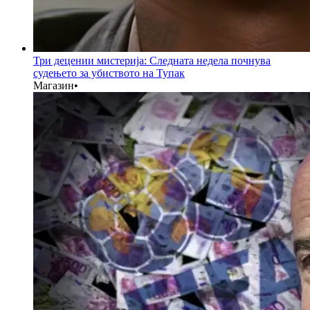
Три децении мистерија: Следната недела почнува
судењето за убиството на Тупак
Магазин
•