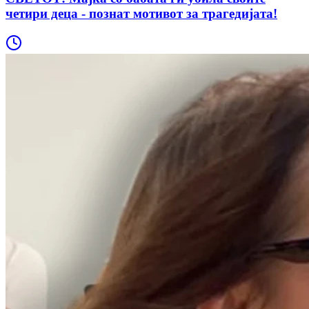
четири деца - познат мотивот за трагедијата!