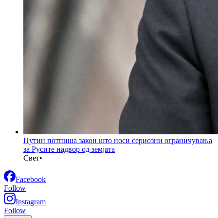
Путин потпиша закон што носи сериозни ограничувања
за Русите надвор од земјата
Свет
•
Facebook
Follow
Instagram
Follow