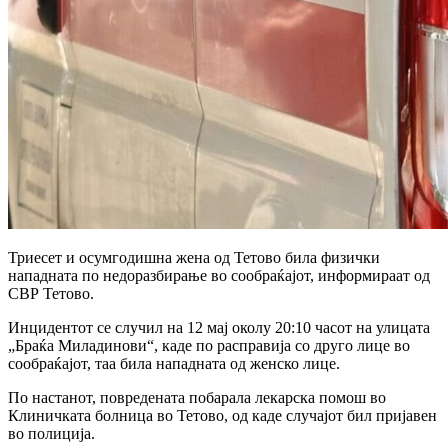
Триесет и осумгодишна жена од Тетово била физички
нападната по недоразбирање во сообраќајот, информираат од
СВР Тетово.
Инцидентот се случил на 12 мај околу 20:10 часот на улицата
„Браќа Миладинови“, каде по расправија со друго лице во
сообраќајот, таа била нападната од женско лице.
По настанот, повредената побарала лекарска помош во
Клиничката болница во Тетово, од каде случајот бил пријавен
во полиција.