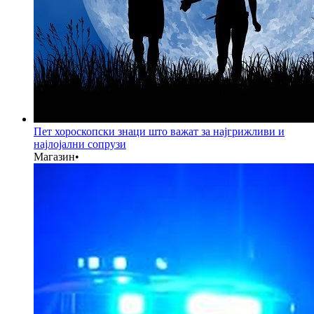
Пет хороскопски знаци што важат за најгрижливи и
најлојални сопрузи
Магазин
•