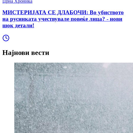
Црна Хроника
МИСТЕРИЈАТА СЕ ДЛАБОЧИ: Во убиството
на русинката учествувале повеќе лица? - нови
шок детали!
Најнови вести