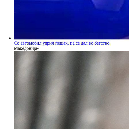
Со автомобил удрил пешак, па се дал во бегство
Македонија
•