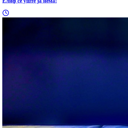
Елиф сè уште ја нема!