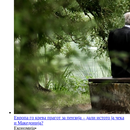
Европа го крева прагот за пензија – дали истото ја чека
и Македонија?
Економија
•