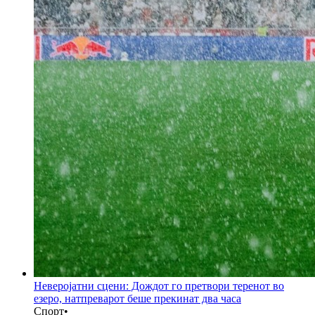
Неверојатни сцени: Дождот го претвори теренот во
езеро, натпреварот беше прекинат два часа
Спорт
•