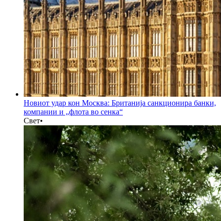
Новиот удар кон Москва: Британија санкционира банки,
компании и „флота во сенка“
Свет
•