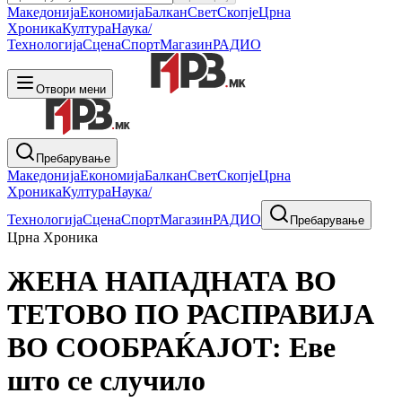
Македонија
Економија
Балкан
Свет
Скопје
Црна
Хроника
Култура
Наука/
Технологија
Сцена
Спорт
Магазин
РАДИО
Отвори мени
Пребарување
Македонија
Економија
Балкан
Свет
Скопје
Црна
Хроника
Култура
Наука/
Технологија
Сцена
Спорт
Магазин
РАДИО
Пребарување
Црна Хроника
ЖЕНА НАПАДНАТА ВО
ТЕТОВО ПО РАСПРАВИЈА
ВО СООБРАЌАЈОТ: Еве
што се случило