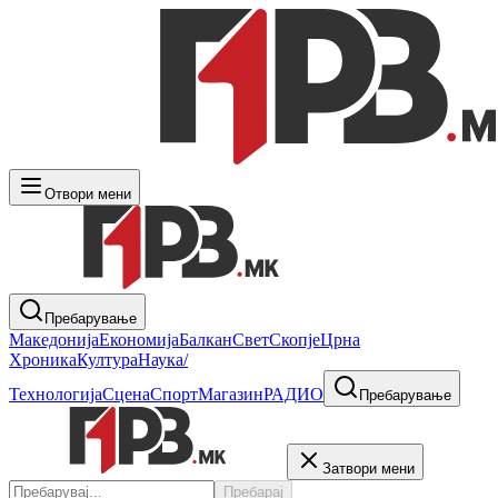
Отвори мени
Пребарување
Македонија
Економија
Балкан
Свет
Скопје
Црна
Хроника
Култура
Наука/
Технологија
Сцена
Спорт
Магазин
РАДИО
Пребарување
Затвори мени
Пребарај