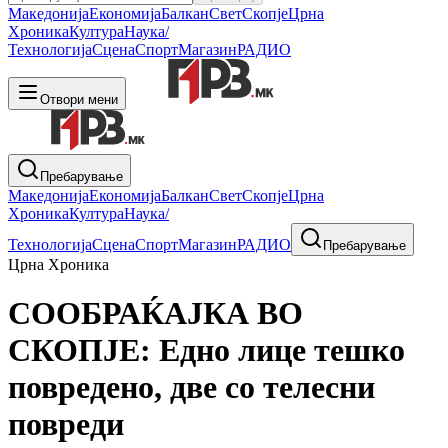
Македонија
Економија
Балкан
Свет
Скопје
Црна
Хроника
Култура
Наука/
Технологија
Сцена
Спорт
Магазин
РАДИО
Отвори мени
Пребарување
Македонија
Економија
Балкан
Свет
Скопје
Црна
Хроника
Култура
Наука/
Технологија
Сцена
Спорт
Магазин
РАДИО
Пребарување
Црна Хроника
СООБРАЌАЈКА ВО
СКОПЈЕ: Едно лице тешко
повредено, две со телесни
повреди