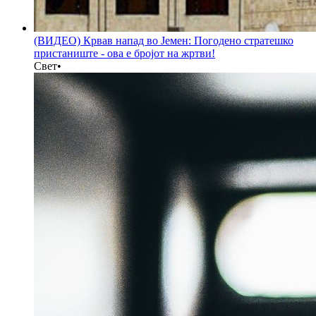
(ВИДЕО) Крвав напад во Јемен: Погодено стратешко
пристаниште - ова е бројот на жртви!
Свет
•