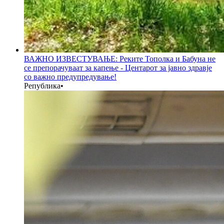
ВАЖНО ИЗВЕСТУВАЊЕ: Реките Тополка и Бабуна не
се препорачуваат за капење - Центарот за јавно здравје
со важно предупредување!
Република
•