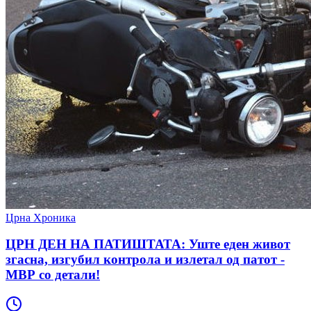
Црна Хроника
ЦРН ДЕН НА ПАТИШТАТА: Уште еден живот
згасна, изгубил контрола и излетал од патот -
МВР со детали!