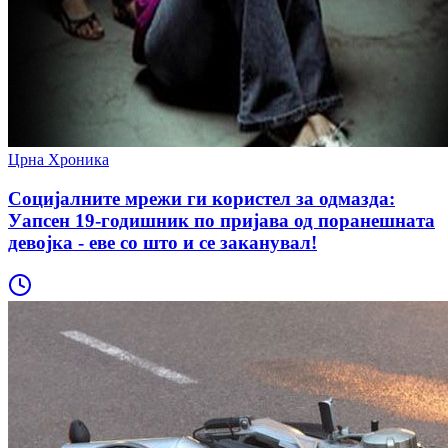
Црна Хроника
Социјалните мрежи ги користел за одмазда:
Уапсен 19-годишник по пријава од поранешната
девојка - еве со што и се заканувал!