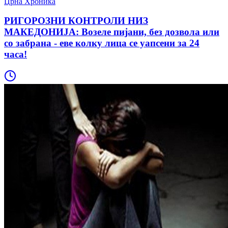
Црна Хроника
РИГОРОЗНИ КОНТРОЛИ НИЗ
МАКЕДОНИЈА: Возеле пијани, без дозвола или
со забрана - еве колку лица се уапсени за 24
часа!