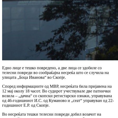
Едно лице е тешко повредено, а две лица се здобиле со
телесни повреди во сообраќајна несреќа што се случила на
улицата „Боца Иванова“ во Скопје.
Според информациите од МВР, несреќата била пријавена на
12 мај околу 18 часот. Во судирот учествувале две патнички
возила – „дачиа“ со скопски регистарски ознаки, управувана
од 46-годишниот И.С. од Куманово и „сеат“ управуван од 22-
годишниот Е.Р. од Скопје.
Во несреќата тешки телесни повреди добил возачот на