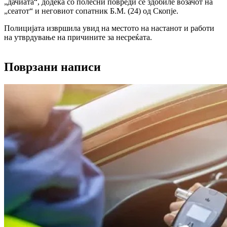
„дачиата“, додека со полесни повреди се здобиле возачот на
„сеатот“ и неговиот сопатник Б.М. (24) од Скопје.
Полицијата извршила увид на местото на настанот и работи
на утврдување на причините за несреќата.
Поврзани написи