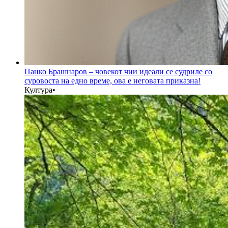
Панко Брашнаров – човекот чии идеали се судриле со
суровоста на едно време, ова е неговата приказна!
Култура
•