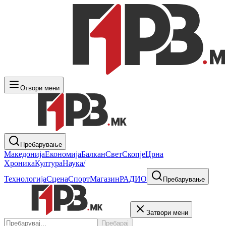
Отвори мени
Пребарување
Македонија
Економија
Балкан
Свет
Скопје
Црна
Хроника
Култура
Наука/
Технологија
Сцена
Спорт
Магазин
РАДИО
Пребарување
Затвори мени
Пребарај