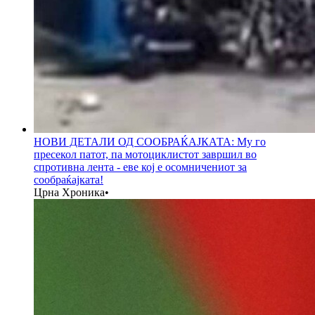
НОВИ ДЕТАЛИ ОД СООБРАЌАЈКАТА: Му го
пресекол патот, па мотоциклистот завршил во
спротивна лента - еве кој е осомничениот за
сообраќајката!
Црна Хроника
•