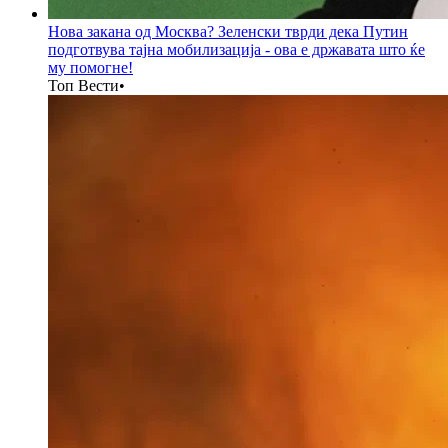
Нова закана од Москва? Зеленски тврди дека Путин
подготвува тајна мобилизација - ова е државата што ќе
му помогне!
Топ Вести
•