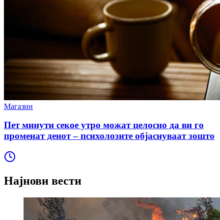
Магазин
Пет минути секое утро можат целосно да ви го
променат денот – психолозите објаснуваат зошто
Најнови вести