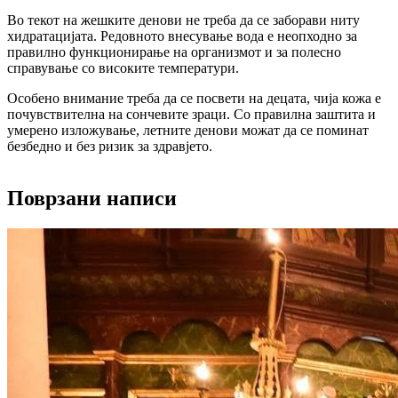
Во текот на жешките денови не треба да се заборави ниту
хидратацијата. Редовното внесување вода е неопходно за
правилно функционирање на организмот и за полесно
справување со високите температури.
Особено внимание треба да се посвети на децата, чија кожа е
почувствителна на сончевите зраци. Со правилна заштита и
умерено изложување, летните денови можат да се поминат
безбедно и без ризик за здравјето.
Поврзани написи