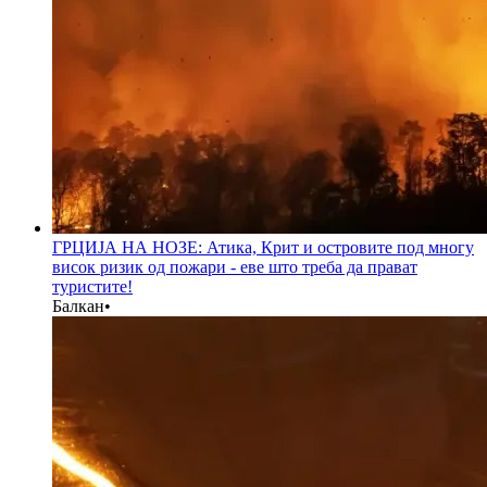
ГРЦИЈА НА НОЗЕ: Атика, Крит и островите под многу
висок ризик од пожари - еве што треба да прават
туристите!
Балкан
•