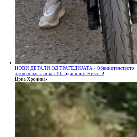
НОВИ ДЕТАЛИ ОД ТРАГЕДИЈАТА - Обвинителството
откри како загинал 19-годишниот Никола!
Црна Хроника
•