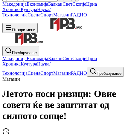
Македонија
Економија
Балкан
Свет
Скопје
Црна
Хроника
Култура
Наука/
Технологија
Сцена
Спорт
Магазин
РАДИО
Отвори мени
Пребарување
Македонија
Економија
Балкан
Свет
Скопје
Црна
Хроника
Култура
Наука/
Технологија
Сцена
Спорт
Магазин
РАДИО
Пребарување
Магазин
Летото носи ризици: Овие
совети ќе ве заштитат од
силното сонце!