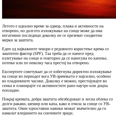
Летото е идеално време за одмор, плажа и активности на
отворено, но долгото изложување на сонце може да има
негативни последици доколку не се преземат соодветни
мерки за заштита.
Еден од најважните чекори е редовното користење крема со
заштитен фактор (SPF). Таа треба да се нанесе пред
излегување на сонце и повторно да се нанесува по капење,
потење или по неколку часа престој на отворено.
Експертите советуваат да се избегнува директно изложување
на сонце во периодот кога УВ-зрачењето е најсилно, особено
во пладневните часови. Доколку е можно, престојувајте во
сенка и планирајте ги активностите рано наутро или доцна
попладне.
Покрај кремата, добра заштита обезбедуваат и лесна облека со
долги ракави, шешир или капа, како и очила за сонце со УВ-
заштита. Овие едноставни навики можат значително да го
намалат влијанието на сончевите зраци.