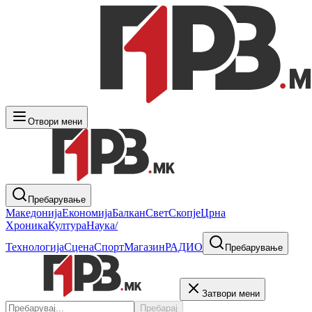
Отвори мени
Пребарување
Македонија
Економија
Балкан
Свет
Скопје
Црна
Хроника
Култура
Наука/
Технологија
Сцена
Спорт
Магазин
РАДИО
Пребарување
Затвори мени
Пребарај