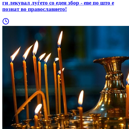
ги лекувал луѓето со еден збор - еве по што е
познат во православието!