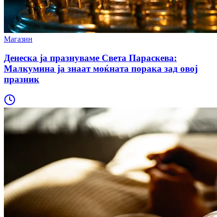
Магазин
Денеска ја празнуваме Света Параскева:
Малкумина ја знаат моќната порака зад овој
празник