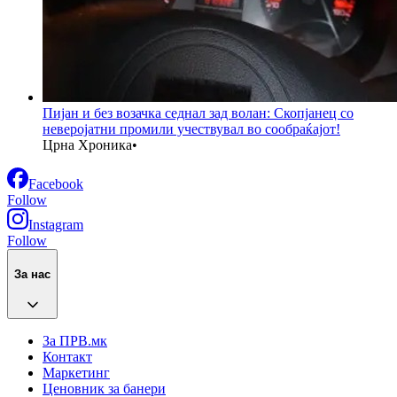
Пијан и без возачка седнал зад волан: Скопјанец со
неверојатни промили учествувал во сообраќајот!
Црна Хроника
•
Facebook
Follow
Instagram
Follow
За нас
За ПРВ.мк
Контакт
Маркетинг
Ценовник за банери