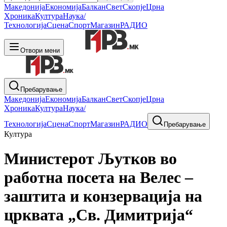
Македонија
Економија
Балкан
Свет
Скопје
Црна
Хроника
Култура
Наука/
Технологија
Сцена
Спорт
Магазин
РАДИО
Отвори мени
Пребарување
Македонија
Економија
Балкан
Свет
Скопје
Црна
Хроника
Култура
Наука/
Технологија
Сцена
Спорт
Магазин
РАДИО
Пребарување
Култура
Министерот Љутков во
работна посета на Велес –
заштита и конзервација на
црквата „Св. Димитрија“