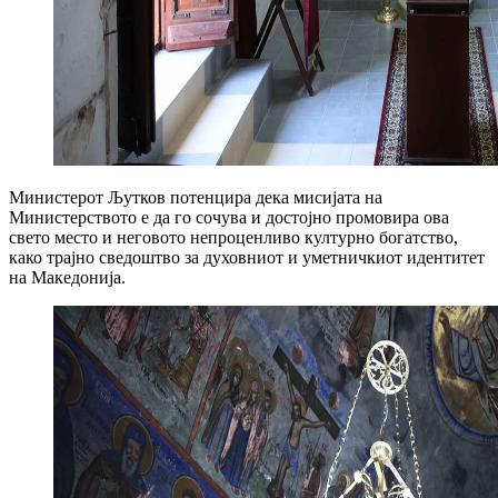
Министерот Љутков потенцира дека мисијата на
Министерството е да го сочува и достојно промовира ова
свето место и неговото непроценливо културно богатство,
како трајно сведоштво за духовниот и уметничкиот идентитет
на Македонија.