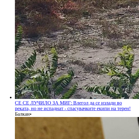
СЕ СЕ ЛУЧИЛО ЗА МИГ: Влегол да се излади во
реката, но не испаднат - спасувачките екипи на терен!
Балкан
•