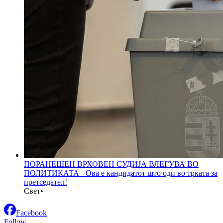
ПОРАНЕШЕН ВРХОВЕН СУДИЈА ВЛЕГУВА ВО
ПОЛИТИКАТА - Ова е кандидатот што оди во трката за
претседател!
Свет
•
Facebook
Follow