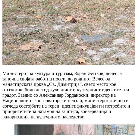
Министерот за култура и туризам, Зоран Љутков, денес ја
започна својата работна посета во родниот Велес од
манастирската црква „Св. Димитрија“, свето место кое
отсекогаш било дел од духовниот и културниот идентитет на
градот. Заедно со Александар Јорданоски, директор на
Националниот конзерваторски центар, министерот лично ги
согледа состојбите на терен, идентификувајќи ги потребите и
приоритетите за натамошна заштита, конзервација и
валоризација на културното наследство.