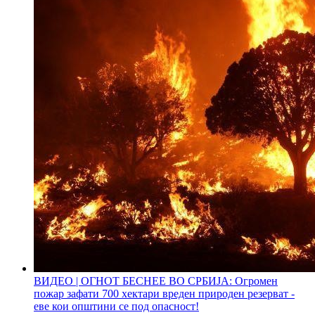
ВИДЕО | ОГНОТ БЕСНЕЕ ВО СРБИЈА: Огромен
пожар зафати 700 хектари вреден природен резерват -
еве кои општини се под опасност!