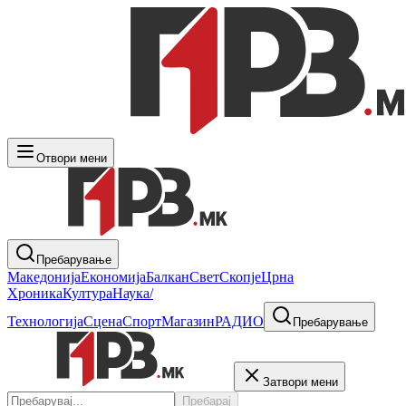
Отвори мени
Пребарување
Македонија
Економија
Балкан
Свет
Скопје
Црна
Хроника
Култура
Наука/
Технологија
Сцена
Спорт
Магазин
РАДИО
Пребарување
Затвори мени
Пребарај