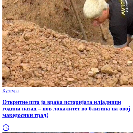
Култура
Откритие што ја враќа историјата илјадници
години назад – нов локалитет во близина на овој
македоснки град!