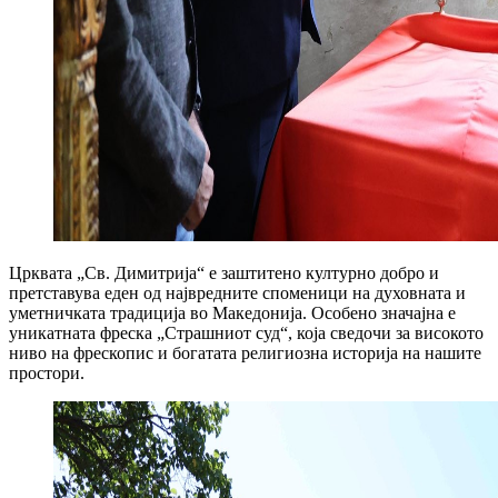
Црквата „Св. Димитрија“ е заштитено културно добро и
претставува еден од највредните споменици на духовната и
уметничката традиција во Македонија. Особено значајна е
уникатната фреска „Страшниот суд“, која сведочи за високото
ниво на фрескопис и богатата религиозна историја на нашите
простори.