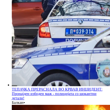
ТЕПАЧКА ПРЕРАСНАЛА ВО КРВАВ ИНЦИДЕНТ:
Пронајден избоден маж - полицијата со шокантни
детали!
Балкан
•