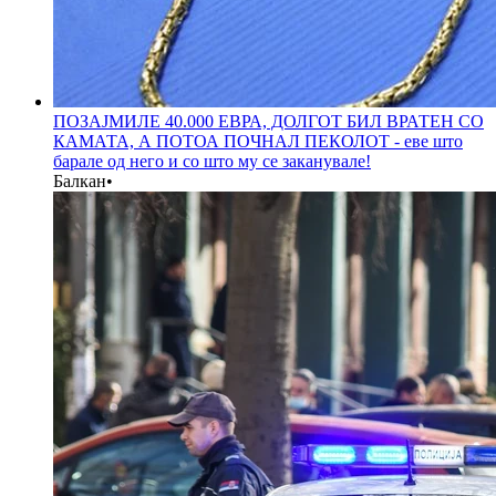
ПОЗАЈМИЛЕ 40.000 ЕВРА, ДОЛГОТ БИЛ ВРАТЕН СО
КАМАТА, А ПОТОА ПОЧНАЛ ПЕКОЛОТ - еве што
барале од него и со што му се заканувале!
Балкан
•