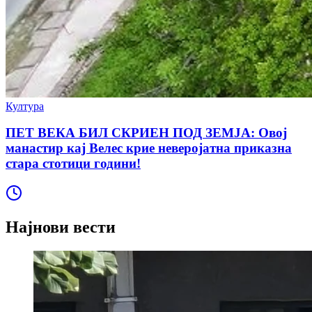
Култура
ПЕТ ВЕКА БИЛ СКРИЕН ПОД ЗЕМЈА: Овој
манастир кај Велес крие неверојатна приказна
стара стотици години!
Најнови вести