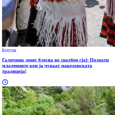
Култура
Галичник денес блесна во свадбен сјај: Познати
младенците кои ја чуваат македонската
традиција!