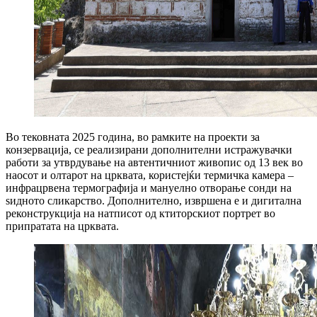
Во тековната 2025 година, во рамките на проекти за
конзервација, се реализирани дополнителни истражувачки
работи за утврдување на автентичниот живопис од 13 век во
наосот и олтарот на црквата, користејќи термичка камера –
инфрацрвена термографија и мануелно отворање сонди на
ѕидното сликарство. Дополнително, извршена е и дигитална
реконструкција на натписот од ктиторскиот портрет во
припратата на црквата.