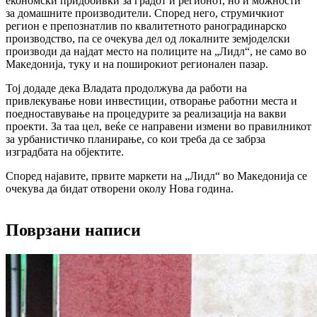
економски придобивки за градот и регионот, но и можности
за домашните производители. Според него, струмичкиот
регион е препознатлив по квалитетното раноградинарско
производство, па се очекува дел од локалните земјоделски
производи да најдат место на полиците на „Лидл“, не само во
Македонија, туку и на поширокиот регионален пазар.
Тој додаде дека Владата продолжува да работи на
привлекување нови инвестиции, отворање работни места и
поедноставување на процедурите за реализација на вакви
проекти. За таа цел, веќе се направени измени во правилникот
за урбанистичко планирање, со кои треба да се забрза
изградбата на објектите.
Според најавите, првите маркети на „Лидл“ во Македонија се
очекува да бидат отворени околу Нова година.
Поврзани написи