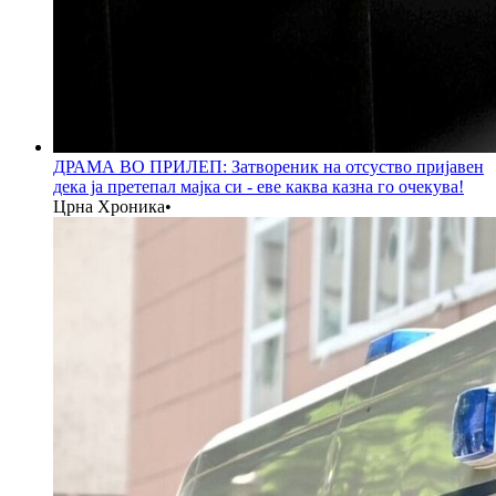
ДРАМА ВО ПРИЛЕП: Затвореник на отсуство пријавен
дека ја претепал мајка си - еве каква казна го очекува!
Црна Хроника
•