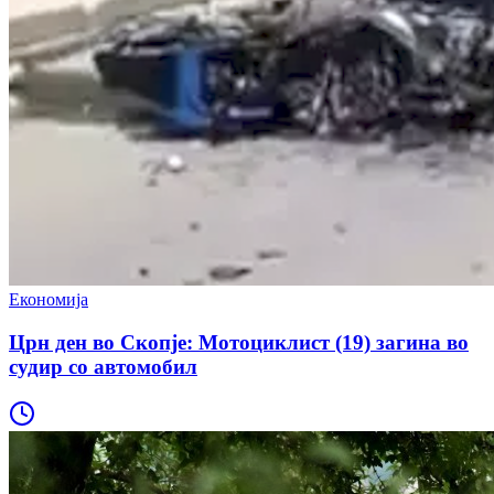
Економија
Црн ден во Скопје: Мотоциклист (19) загина во
судир со автомобил