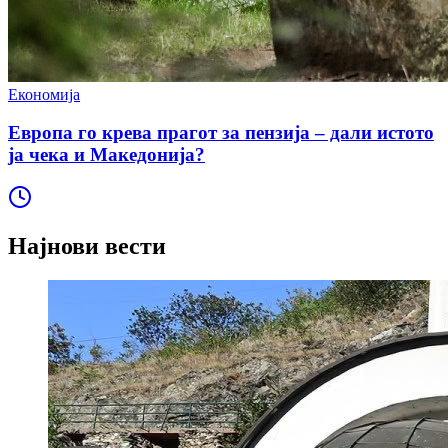
Економија
Европа го крева прагот за пензија – дали истото
ја чека и Македонија?
Најнови вести