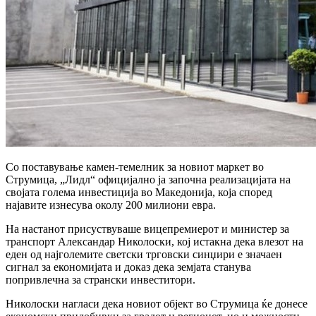
Со поставување камен-темелник за новиот маркет во
Струмица, „Лидл“ официјално ја започна реализацијата на
својата голема инвестиција во Македонија, која според
најавите изнесува околу 200 милиони евра.
На настанот присуствуваше вицепремиерот и министер за
транспорт Александар Николоски, кој истакна дека влезот на
еден од најголемите светски трговски синџири е значаен
сигнал за економијата и доказ дека земјата станува
попривлечна за странски инвеститори.
Николоски нагласи дека новиот објект во Струмица ќе донесе