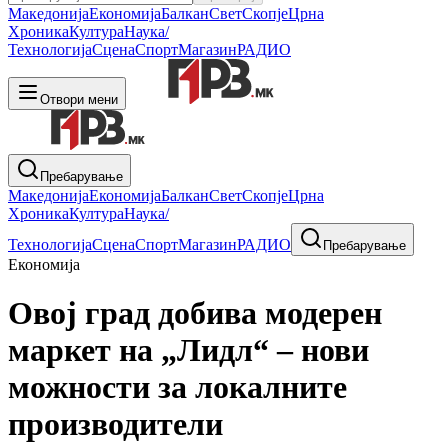
Македонија
Економија
Балкан
Свет
Скопје
Црна
Хроника
Култура
Наука/
Технологија
Сцена
Спорт
Магазин
РАДИО
Отвори мени
Пребарување
Македонија
Економија
Балкан
Свет
Скопје
Црна
Хроника
Култура
Наука/
Технологија
Сцена
Спорт
Магазин
РАДИО
Пребарување
Економија
Овој град добива модерен
маркет на „Лидл“ – нови
можности за локалните
производители