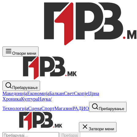
Отвори мени
Пребарување
Македонија
Економија
Балкан
Свет
Скопје
Црна
Хроника
Култура
Наука/
Технологија
Сцена
Спорт
Магазин
РАДИО
Пребарување
Затвори мени
Пребарај