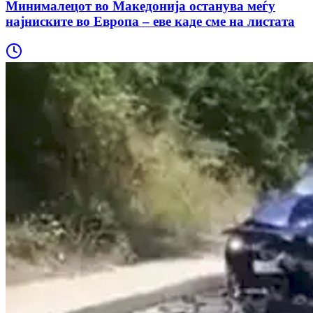
Минималецот во Македонија останува меѓу
најниските во Европа – еве каде сме на листата