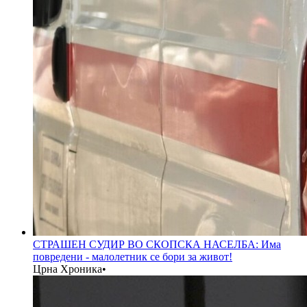
СТРАШЕН СУДИР ВО СКОПСКА НАСЕЛБА: Има
повредени - малолетник се бори за живот!
Црна Хроника
•