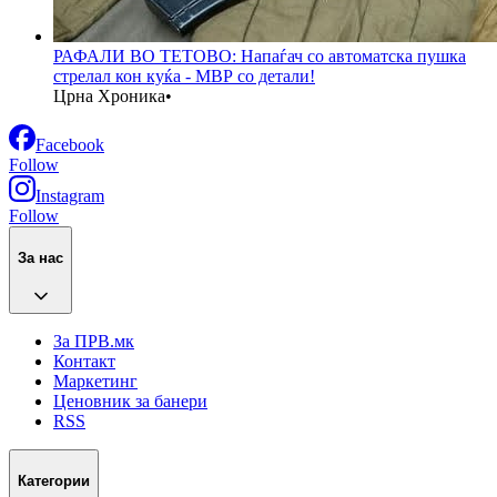
РАФАЛИ ВО ТЕТОВО: Напаѓач со автоматска пушка
стрелал кон куќа - МВР со детали!
Црна Хроника
•
Facebook
Follow
Instagram
Follow
За нас
За ПРВ.мк
Контакт
Маркетинг
Ценовник за банери
RSS
Категории