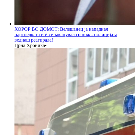
ХОРОР ВО ДОМОТ: Велешанец ја нападнал
партнерката и ѝ се заканувал со нож - полицијата
веднаш реагирала!
Црна Хроника
•