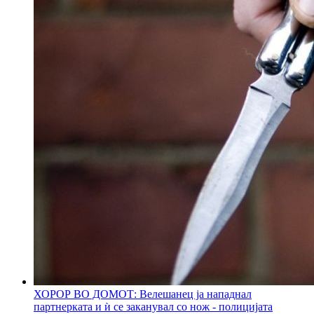
ХОРОР ВО ДОМОТ: Велешанец ја нападнал
партнерката и ѝ се заканувал со нож - полицијата