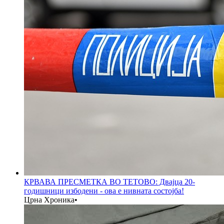
КРВАВА ПРЕСМЕТКА ВО ТЕТОВО: Двајца 20-
годишници избодени - ова е нивната состојба!
Црна Хроника
•