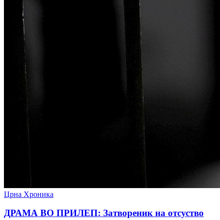
Црна Хроника
ДРАМА ВО ПРИЛЕП: Затвореник на отсуство