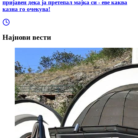
пријавен дека ја претепал мајка си - еве каква
казна го очекува!
Најнови вести