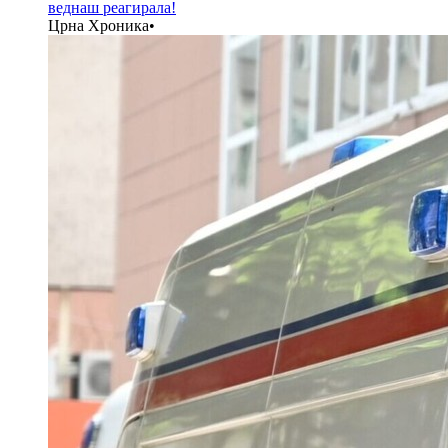
веднаш реагирала!
Црна Хроника
•