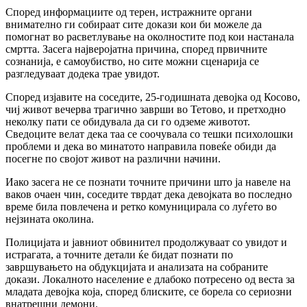
Според информациите од терен, истражните органи
внимателно ги собираат сите докази кои би можеле да
помогнат во расветлување на околностите под кои настанала
смртта. Засега најверојатна причина, според првичните
сознанија, е самоубиство, но сите можни сценарија се
разгледуваат додека трае увидот.
Според изјавите на соседите, 25-годишната девојка од Косово,
чиј живот вечерва трагично заврши во Тетово, и претходно
неколку пати се обидувала да си го одземе животот.
Сведоците велат дека таа се соочувала со тешки психолошки
проблеми и дека во минатото направила повеќе обиди да
посегне по својот живот на различни начини.
Иако засега не се познати точните причини што ја навеле на
ваков очаен чин, соседите тврдат дека девојката во последно
време била повлечена и ретко комуницирала со луѓето во
нејзината околина.
Полицијата и јавниот обвинител продолжуваат со увидот и
истрагата, а точните детали ќе бидат познати по
завршувањето на обдукцијата и анализата на собраните
докази. Локалното население е длабоко потресено од веста за
младата девојка која, според блиските, се борела со сериозни
внатрешни демони.