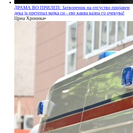
ДРАМА ВО ПРИЛЕП: Затвореник на отсуство пријавен
дека ја претепал мајка си - еве каква казна го очекува!
Црна Хроника
•