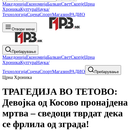
Македонија
Економија
Балкан
Свет
Скопје
Црна
Хроника
Култура
Наука/
Технологија
Сцена
Спорт
Магазин
РАДИО
Отвори мени
Пребарување
Македонија
Економија
Балкан
Свет
Скопје
Црна
Хроника
Култура
Наука/
Технологија
Сцена
Спорт
Магазин
РАДИО
Пребарување
Црна Хроника
ТРАГЕДИЈА ВО ТЕТОВО:
Девојка од Косово пронајдена
мртва – сведоци тврдат дека
се фрлила од зграда!