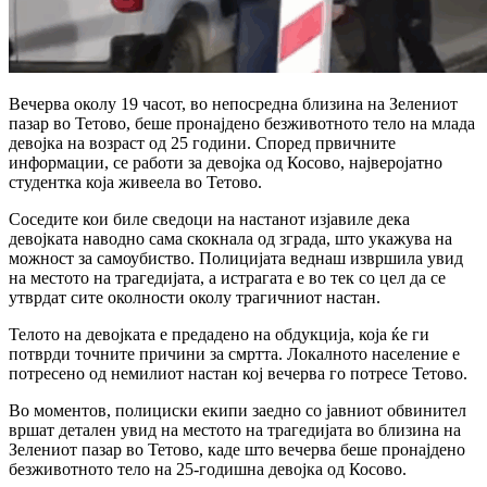
Вечерва околу 19 часот, во непосредна близина на Зелениот
пазар во Тетово, беше пронајдено безживотното тело на млада
девојка на возраст од 25 години. Според првичните
информации, се работи за девојка од Косово, најверојатно
студентка која живеела во Тетово.
Соседите кои биле сведоци на настанот изјавиле дека
девојката наводно сама скокнала од зграда, што укажува на
можност за самоубиство. Полицијата веднаш извршила увид
на местото на трагедијата, а истрагата е во тек со цел да се
утврдат сите околности околу трагичниот настан.
Телото на девојката е предадено на обдукција, која ќе ги
потврди точните причини за смртта. Локалното население е
потресено од немилиот настан кој вечерва го потресе Тетово.
Во моментов, полициски екипи заедно со јавниот обвинител
вршат деталeн увид на местото на трагедијата во близина на
Зелениот пазар во Тетово, каде што вечерва беше пронајдено
безживотното тело на 25-годишна девојка од Косово.