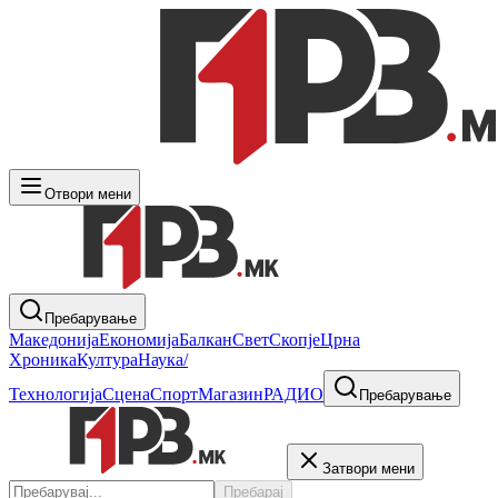
Отвори мени
Пребарување
Македонија
Економија
Балкан
Свет
Скопје
Црна
Хроника
Култура
Наука/
Технологија
Сцена
Спорт
Магазин
РАДИО
Пребарување
Затвори мени
Пребарај