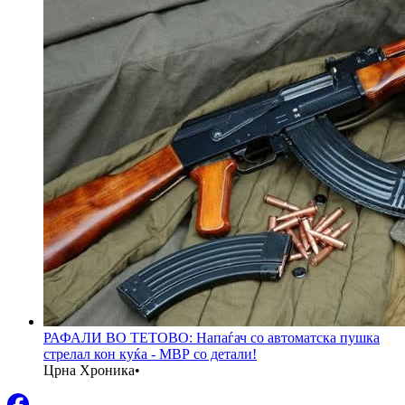
РАФАЛИ ВО ТЕТОВО: Напаѓач со автоматска пушка
стрелал кон куќа - МВР со детали!
Црна Хроника
•