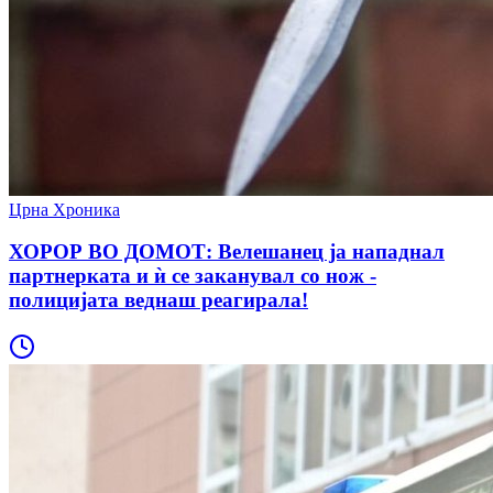
Црна Хроника
ХОРОР ВО ДОМОТ: Велешанец ја нападнал
партнерката и ѝ се заканувал со нож -
полицијата веднаш реагирала!