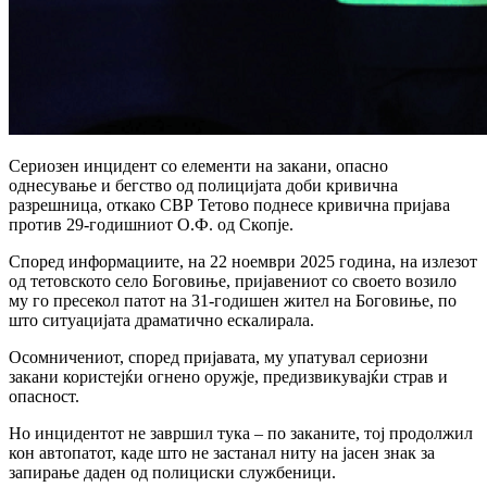
Сериозен инцидент со елементи на закани, опасно
однесување и бегство од полицијата доби кривична
разрешница, откако СВР Тетово поднесе кривична пријава
против 29-годишниот О.Ф. од Скопје.
Според информациите, на 22 ноември 2025 година, на излезот
од тетовското село Боговиње, пријавениот со своето возило
му го пресекол патот на 31-годишен жител на Боговиње, по
што ситуацијата драматично ескалирала.
Осомничениот, според пријавата, му упатувал сериозни
закани користејќи огнено оружје, предизвикувајќи страв и
опасност.
Но инцидентот не завршил тука – по заканите, тој продолжил
кон автопатот, каде што не застанал ниту на јасен знак за
запирање даден од полициски службеници.