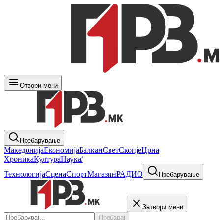
Отвори мени
Пребарување
Македонија
Економија
Балкан
Свет
Скопје
Црна
Хроника
Култура
Наука/
Технологија
Сцена
Спорт
Магазин
РАДИО
Пребарување
Затвори мени
Пребарај