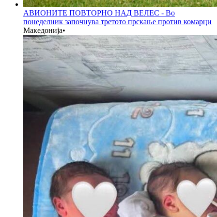
АВИОНИТЕ ПОВТОРНО НАД ВЕЛЕС - Во
понеделник започнува третото прскање против комарци
Македонија
•