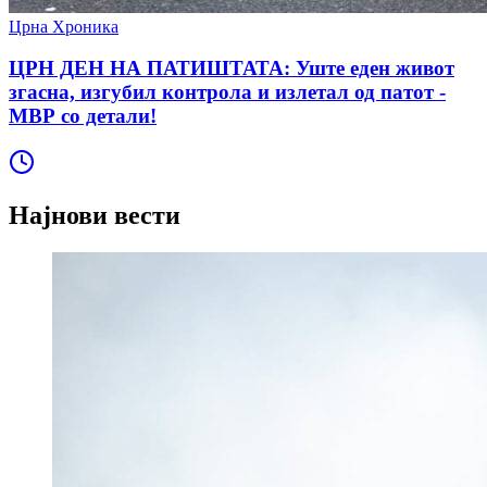
Црна Хроника
ЦРН ДЕН НА ПАТИШТАТА: Уште еден живот
згасна, изгубил контрола и излетал од патот -
МВР со детали!
Најнови вести