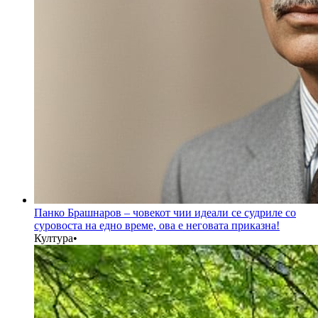
Панко Брашнаров – човекот чии идеали се судриле со
суровоста на едно време, ова е неговата приказна!
Култура
•