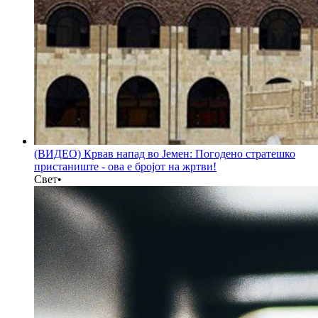
(ВИДЕО) Крвав напад во Јемен: Погодено стратешко
пристаниште - ова е бројот на жртви!
Свет
•