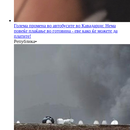
Голема промена во автобусите во Кавадарци: Нема
повеќе плаќање во готовина - еве како ќе можете да
платите!
Република
•