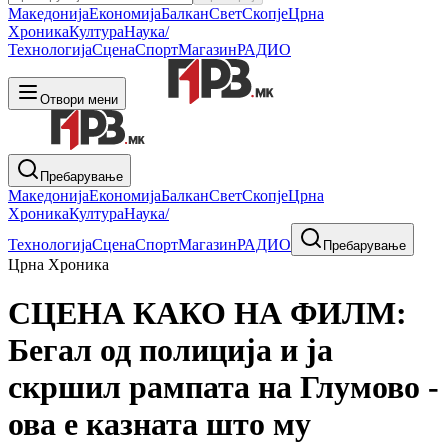
Македонија
Економија
Балкан
Свет
Скопје
Црна
Хроника
Култура
Наука/
Технологија
Сцена
Спорт
Магазин
РАДИО
Отвори мени
Пребарување
Македонија
Економија
Балкан
Свет
Скопје
Црна
Хроника
Култура
Наука/
Технологија
Сцена
Спорт
Магазин
РАДИО
Пребарување
Црна Хроника
СЦЕНА КАКО НА ФИЛМ:
Бегал од полиција и ја
скршил рампата на Глумово -
ова е казната што му