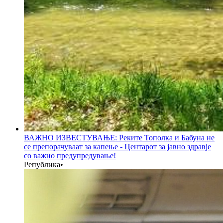
ВАЖНО ИЗВЕСТУВАЊЕ: Реките Тополка и Бабуна не
се препорачуваат за капење - Центарот за јавно здравје
со важно предупредување!
Република
•