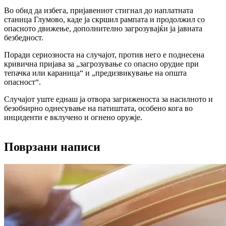
Во обид да избега, пријавениот стигнал до наплатната
станица Глумово, каде ја скршил рампата и продолжил со
опасното движење, дополнително загрозувајќи ја јавната
безбедност.
Поради сериозноста на случајот, против него е поднесена
кривична пријава за „загрозување со опасно орудие при
тепачка или караница“ и „предизвикување на општа
опасност“.
Случајот уште еднаш ја отвора загриженоста за насилното и
безобѕирно однесување на патиштата, особено кога во
инциденти е вклучено и огнено оружје.
Поврзани написи