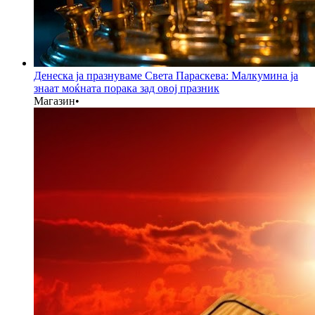
Денеска ја празнуваме Света Параскева: Малкумина ја
знаат моќната порака зад овој празник
Магазин
•