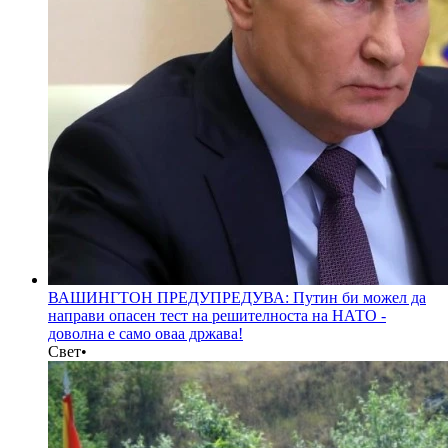
ВАШИНГТОН ПРЕДУПРЕДУВА: Путин би можел да
направи опасен тест на решителноста на НАТО -
доволна е само оваа држава!
Свет
•