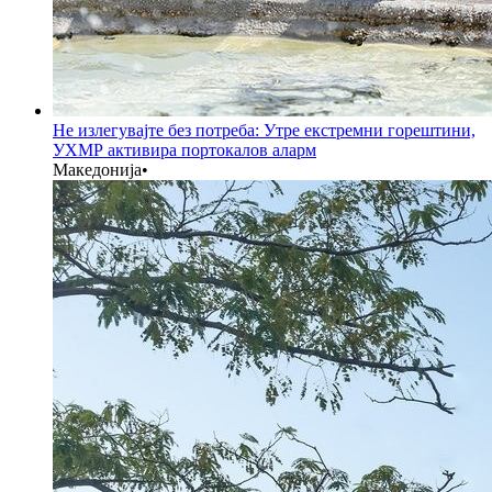
Не излегувајте без потреба: Утре екстремни горештини,
УХМР активира портокалов аларм
Македонија
•