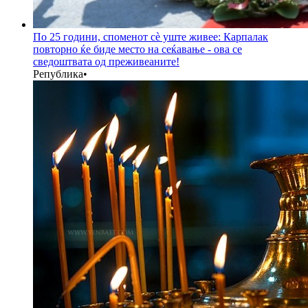
По 25 години, споменот сè уште живее: Карпалак
повторно ќе биде место на сеќавање - ова се
сведоштвата од преживеаните!
Република
•