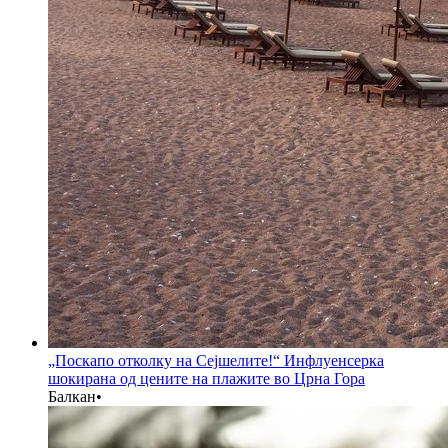
„Поскапо отколку на Сејшелите!“ Инфлуенсерка
шокирана од цените на плажите во Црна Гора
Балкан
•