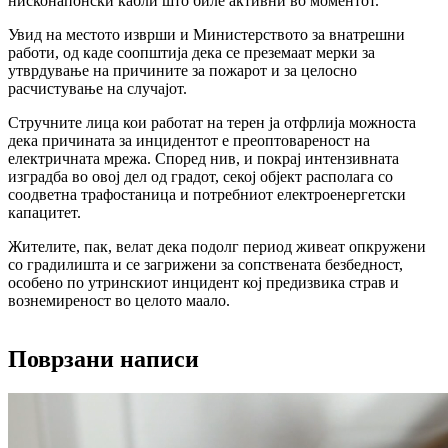
нисконапонски кабли што биле активни во моментот.
Увид на местото изврши и Министерството за внатрешни
работи, од каде соопштија дека се преземаат мерки за
утврдување на причините за пожарот и за целосно
расчистување на случајот.
Стручните лица кои работат на терен ја отфрлија можноста
дека причината за инцидентот е преоптовареност на
електричната мрежа. Според нив, и покрај интензивната
изградба во овој дел од градот, секој објект располага со
соодветна трафостаница и потребниот електроенергетски
капацитет.
Жителите, пак, велат дека подолг период живеат опкружени
со градилишта и се загрижени за сопствената безбедност,
особено по утринскиот инцидент кој предизвика страв и
вознемиреност во целото маало.
Поврзани написи