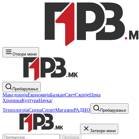
Отвори мени
Пребарување
Македонија
Економија
Балкан
Свет
Скопје
Црна
Хроника
Култура
Наука/
Технологија
Сцена
Спорт
Магазин
РАДИО
Пребарување
Затвори мени
Пребарај