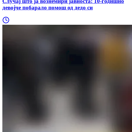
Случај што ја вознемири јавноста: 10-годишно
девојче побарало помош од дедо си