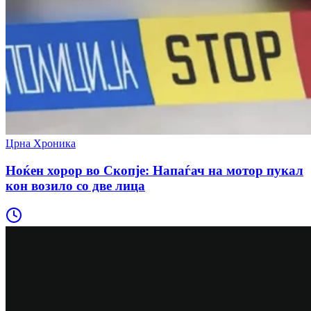
Црна Хроника
Ноќен хорор во Скопје: Напаѓач на мотор пукал
кон возило со две лица