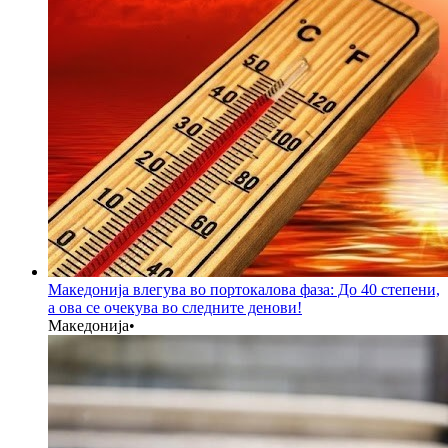
Македонија влегува во портокалова фаза: До 40 степени,
а ова се очекува во следните денови!
Македонија
•