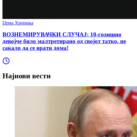
Црна Хроника
ВОЗНЕМИРУВАЧКИ СЛУЧАЈ: 10-годишно
девојче било малтретирано од својот татко, не
сакало да се врати дома!
Најнови вести