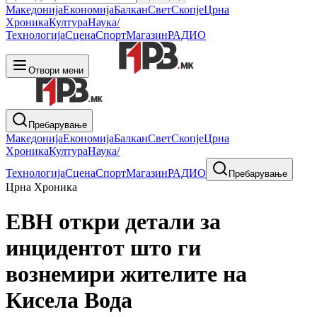
Македонија
Економија
Балкан
Свет
Скопје
Црна
Хроника
Култура
Наука/
Технологија
Сцена
Спорт
Магазин
РАДИО
Отвори мени
Пребарување
Македонија
Економија
Балкан
Свет
Скопје
Црна
Хроника
Култура
Наука/
Технологија
Сцена
Спорт
Магазин
РАДИО
Пребарување
Црна Хроника
ЕВН откри детали за
инцидентот што ги
вознемири жителите на
Кисела Вода