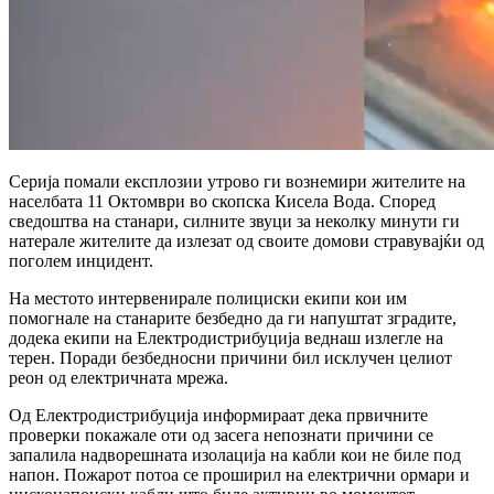
Серија помали експлозии утрово ги вознемири жителите на
населбата 11 Октомври во скопска Кисела Вода. Според
сведоштва на станари, силните звуци за неколку минути ги
натерале жителите да излезат од своите домови стравувајќи од
поголем инцидент.
На местото интервенирале полициски екипи кои им
помогнале на станарите безбедно да ги напуштат зградите,
додека екипи на Електродистрибуција веднаш излегле на
терен. Поради безбедносни причини бил исклучен целиот
реон од електричната мрежа.
Од Електродистрибуција информираат дека првичните
проверки покажале оти од засега непознати причини се
запалила надворешната изолација на кабли кои не биле под
напон. Пожарот потоа се проширил на електрични ормари и