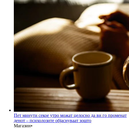
Пет минути секое утро можат целосно да ви го променат
денот – психолозите објаснуваат зошто
Магазин
•