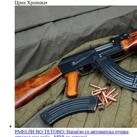
Црна Хроника
•
РАФАЛИ ВО ТЕТОВО: Напаѓач со автоматска пушка