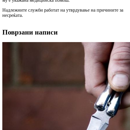
му е укажана медицинска помош.
Надлежните служби работат на утврдување на причините за
несреќата.
Поврзани написи