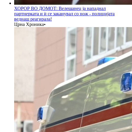
ХОРОР ВО ДОМОТ: Велешанец ја нападнал
партнерката и ѝ се заканувал со нож - полицијата
веднаш реагирала!
Црна Хроника
•