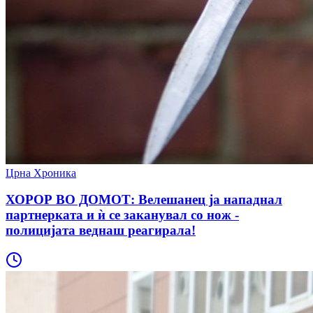
Црна Хроника
ХОРОР ВО ДОМОТ: Велешанец ја нападнал
партнерката и ѝ се заканувал со нож -
полицијата веднаш реагирала!