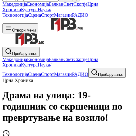
Македонија
Економија
Балкан
Свет
Скопје
Црна
Хроника
Култура
Наука/
Технологија
Сцена
Спорт
Магазин
РАДИО
Отвори мени
Пребарување
Македонија
Економија
Балкан
Свет
Скопје
Црна
Хроника
Култура
Наука/
Технологија
Сцена
Спорт
Магазин
РАДИО
Пребарување
Црна Хроника
Драма на улица: 19-
годишник со скршеници по
превртување на возило!