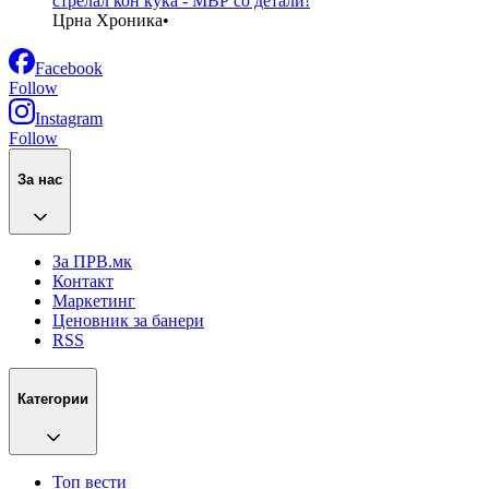
стрелал кон куќа - МВР со детали!
Црна Хроника
•
Facebook
Follow
Instagram
Follow
За нас
За ПРВ.мк
Контакт
Маркетинг
Ценовник за банери
RSS
Категории
Топ вести