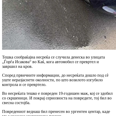
Тешка сообраќајна несреќа се случила денеска во улицата
„Ѓорѓа Исакова“ во Каќ, кога автомобил се превртел и
завршил на кров.
Според првичните информации, до несреќата дошло под сè
уште неразјаснети околности, по што возилото изгубило
контрола и се превртело.
Во несреќата тешко е повреден 19-годишен маж, кој се здобил
со скршеници. И покрај сериозноста на повредите, тој бил во
свесна состојба.
Повредениот веднаш бил пренесен во ургентен центар, каде