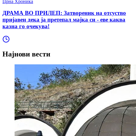
Црна Хроника
ДРАМА ВО ПРИЛЕП: Затвореник на отсуство
пријавен дека ја претепал мајка си - еве каква
казна го очекува!
Најнови вести