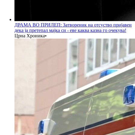
ДРАМА ВО ПРИЛЕП: Затвореник на отсуство пријавен
дека ја претепал мајка си - еве каква казна го очекува!
Црна Хроника
•