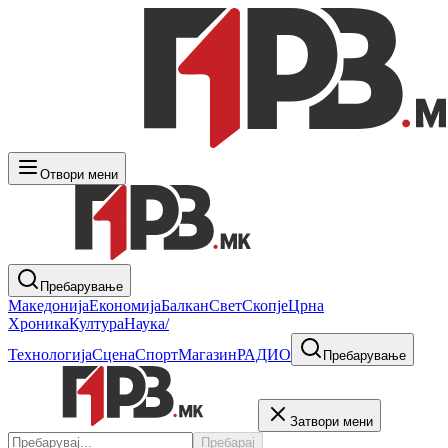
Отвори мени
Пребарување
Македонија
Економија
Балкан
Свет
Скопје
Црна
Хроника
Култура
Наука/
Технологија
Сцена
Спорт
Магазин
РАДИО
Пребарување
Затвори мени
Пребарај