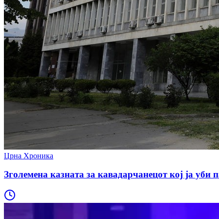
Црна Хроника
Зголемена казната за кавадарчанецот кој ја уби п