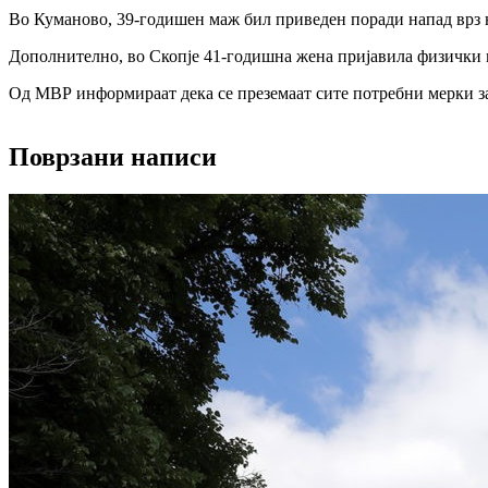
Во Куманово, 39-годишен маж бил приведен поради напад врз н
Дополнително, во Скопје 41-годишна жена пријавила физички н
Од МВР информираат дека се преземаат сите потребни мерки за
Поврзани написи