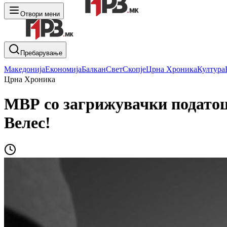
Отвори мени
Пребарување
Македонија
Економија
Балкан
Свет
Скопје
Црна Хроника
Култура
Црна Хроника
МВР со загрижувачки податоци
Велес!