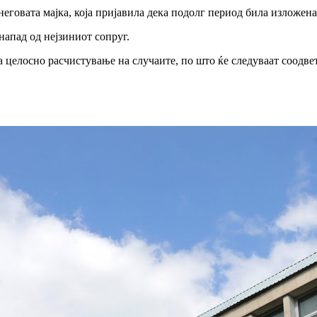
еговата мајка, која пријавила дека подолг период била изложен
апад од нејзиниот сопруг.
 целосно расчистување на случаите, по што ќе следуваат соодв