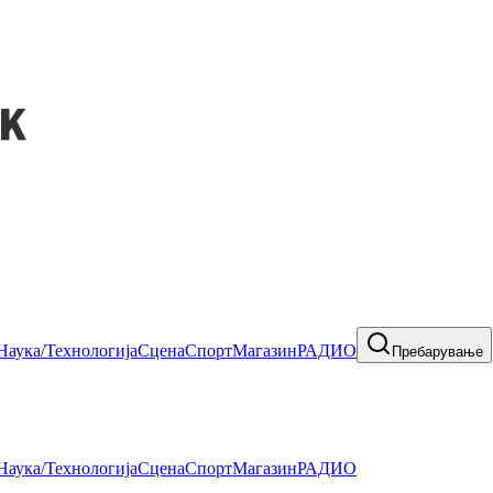
Наука/Технологија
Сцена
Спорт
Магазин
РАДИО
Пребарување
Наука/Технологија
Сцена
Спорт
Магазин
РАДИО