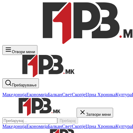
Отвори мени
Пребарување
Македонија
Економија
Балкан
Свет
Скопје
Црна Хроника
Култура
Затвори мени
Пребарај
Македонија
Економија
Балкан
Свет
Скопје
Црна Хроника
Култура