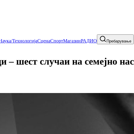
Наука/Технологија
Сцена
Спорт
Магазин
РАДИО
Пребарување
 – шест случаи на семејно нас