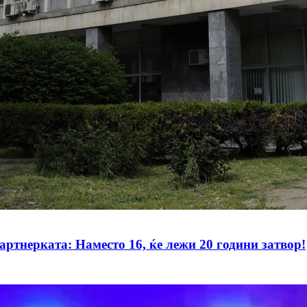
артнерката: Наместо 16, ќе лежи 20 години затвор!