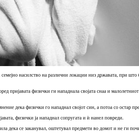
а семејно насилство на различни локации низ државата, при шт
ед пријавата физички ги нападнала својата снаа и малолетниот в
ение дека физички го нападнал својот син, а потоа со остар пре
јавата, физички ја нападнал сопругата и ѝ нанел повреди.
ла дека се заканувал, оштетувал предмети во домот и не ги почи