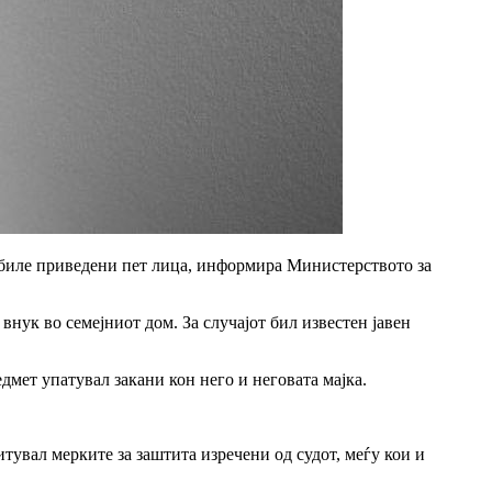
о биле приведени пет лица, информира Министерството за
нук во семејниот дом. За случајот бил известен јавен
дмет упатувал закани кон него и неговата мајка.
тувал мерките за заштита изречени од судот, меѓу кои и