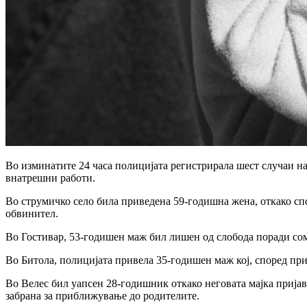
Во изминатите 24 часа полицијата регистрирала шест случаи н
внатрешни работи.
Во струмичко село била приведена 59-годишна жена, откако спор
обвинител.
Во Гостивар, 53-годишен маж бил лишен од слобода поради сомн
Во Битола, полицијата привела 35-годишен маж кој, според при
Во Велес бил уапсен 28-годишник откако неговата мајка пријави
забрана за приближување до родителите.