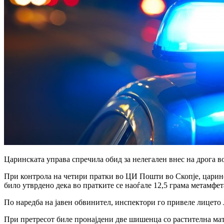
Царинската управа спречила обид за нелегален внес на дрога 
При контрола на четири пратки во ЦИ Пошти во Скопје, царин
било утврдено дека во пратките се наоѓале 12,5 грама метамф
По наредба на јавен обвинител, инспектори го привеле лицето 
При претресот биле пронајдени две шишенца со растителна мат