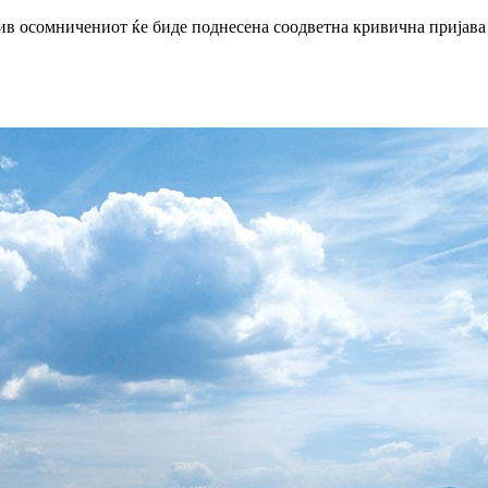
тив осомничениот ќе биде поднесена соодветна кривична пријав