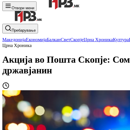
Отвори мени
Пребарување
Македонија
Економија
Балкан
Свет
Скопје
Црна Хроника
Култура
Црна Хроника
Акција во Пошта Скопје: Сом
државјанин