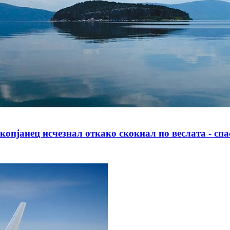
нец исчезнал откако скокнал по веслата - спасу