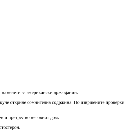
, наменети за американски државјанин.
 куче откриле сомнителна содржина. По извршените проверки
н и претрес во неговиот дом.
стостерон.