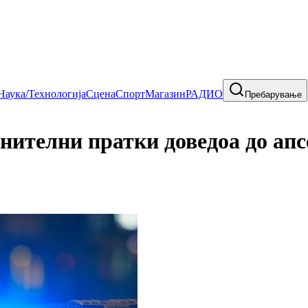
Наука/Технологија
Сцена
Спорт
Магазин
РАДИО
Пребарување
нителни пратки доведоа до ап