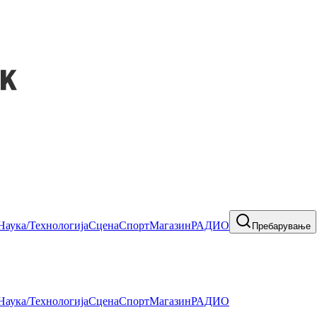
Наука/Технологија
Сцена
Спорт
Магазин
РАДИО
Пребарување
Наука/Технологија
Сцена
Спорт
Магазин
РАДИО