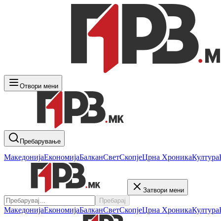
Отвори мени
Пребарување
Македонија
Економија
Балкан
Свет
Скопје
Црна Хроника
Култура
Затвори мени
Пребарај
Македонија
Економија
Балкан
Свет
Скопје
Црна Хроника
Култура