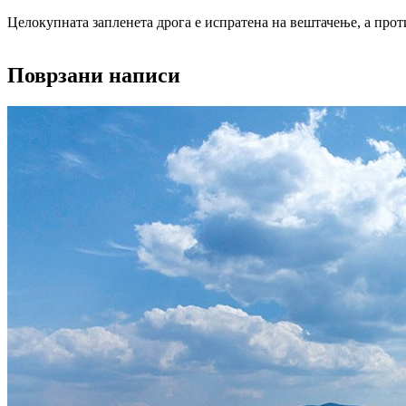
Целокупната запленета дрога е испратена на вештачење, а про
Поврзани написи