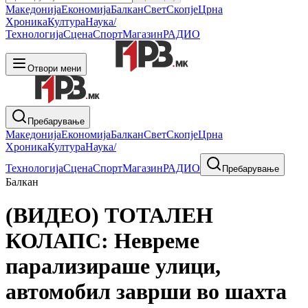
Македонија
Економија
Балкан
Свет
Скопје
Црна
Хроника
Култура
Наука/
Технологија
Сцена
Спорт
Магазин
РАДИО
Отвори мени
Пребарување
Македонија
Економија
Балкан
Свет
Скопје
Црна
Хроника
Култура
Наука/
Технологија
Сцена
Спорт
Магазин
РАДИО
Пребарување
Балкан
(ВИДЕО) ТОТАЛЕН
КОЛАПС: Невреме
парализираше улици,
автомобил заврши во шахта