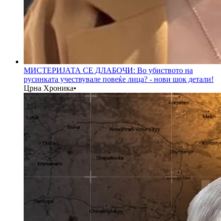
МИСТЕРИЈАТА СЕ ДЛАБОЧИ: Во убиството на
русинката учествувале повеќе лица? - нови шок детали!
Црна Хроника
•