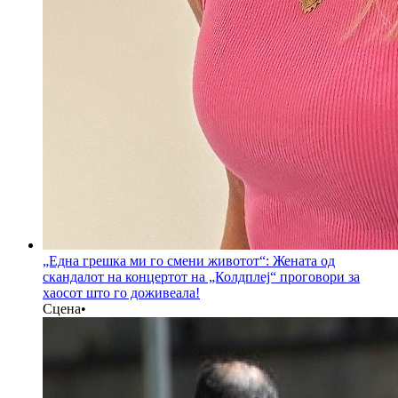
„Една грешка ми го смени животот“: Жената од
скандалот на концертот на „Колдплеј“ проговори за
хаосот што го доживеала!
Сцена
•