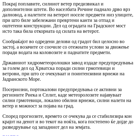
Покрај поплавите, силниот ветер предизвикал и
дополнителни штети. Во населбата Ричине паднало дрво врз
далновод, а налетите на ветерот носеле предмети низ улиците,
при што биле забележани превртени канти за отпад и
оштетени конструкции. Дел од оградата на Градскиот мост
исто така била откорната од силата на ветерот.
Сообраќајот во одредени делови од градот бил целосно во
застој, а возачите се соочиле со отежнати услови за движење
поради водата на коловозите и паднатите предмети.
Државниот хидрометеоролошки завод издаде предупредувања
за голем дел од Хрватска поради силни грмотевици и
ветрови, при што се очекуваат и поинтензивни врнежи на
Јадранското Море.
Посериозни, портокалови предупредувања се активни за
регионите Риека и Сплит, каде метеоролозите најавуваат
силни грмотевици, локално обилни врнежи, силни налети на
ветер и можност за појава на град.
Според прогнозите, времето се очекува да се стабилизира кон
крајот на денот и во текот на ноќта, кога постепено ќе дојде до
разведрување од западниот дел на земјата.