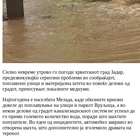
Силно невреме утрово го погоди хрватскиот град Задар,
предизвикувајќи сериозни проблеми во сообраќајот,
поплавени улици и материјална штета во повеќе делови од
градот, пренесуваат локалните медиуми.
Најпогодена е населбата Мелада, каде обилните врнежи
довеле до поплавување на улици и паркoт Вруљица, а во
некои делови од градот канализацискиот систем не успеал да
го прими големото количество вода, поради што шахтите
попуштиле. Во еден од инцидентите, автомобил завршил во
отворена шахта, што дополнително ја зголемило драмата на
теренот.