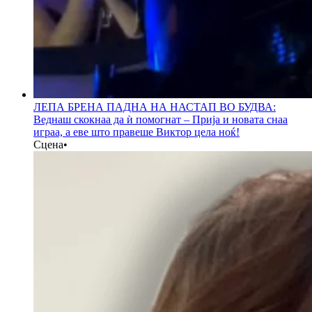
ЛЕПА БРЕНА ПАДНА НА НАСТАП ВО БУДВА:
Веднаш скокнаа да ѝ помогнат – Прија и новата снаа
играа, а еве што правеше Виктор цела ноќ!
Сцена
•