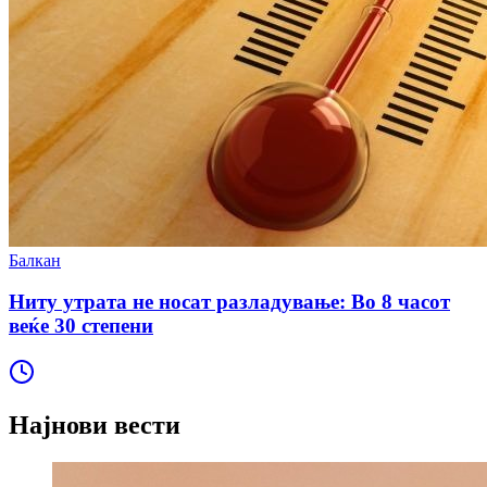
Балкан
Ниту утрата не носат разладување: Во 8 часот
веќе 30 степени
Најнови вести