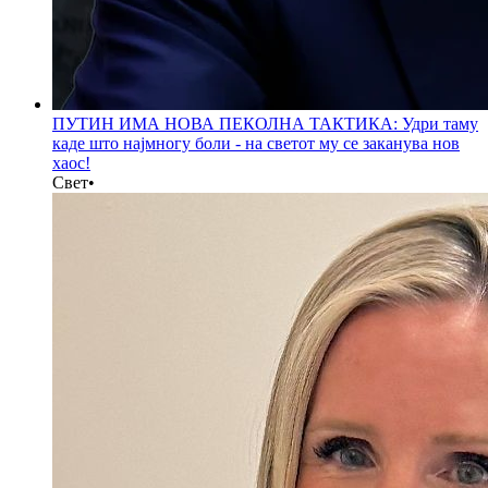
ПУТИН ИМА НОВА ПЕКОЛНА ТАКТИКА: Удри таму
каде што најмногу боли - на светот му се заканува нов
хаос!
Свет
•