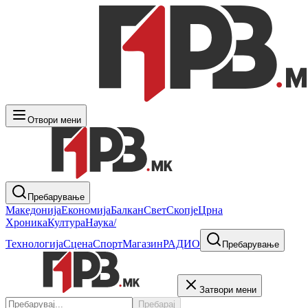
Отвори мени
Пребарување
Македонија
Економија
Балкан
Свет
Скопје
Црна
Хроника
Култура
Наука/
Технологија
Сцена
Спорт
Магазин
РАДИО
Пребарување
Затвори мени
Пребарај