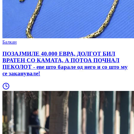
Балкан
ПОЗАЈМИЛЕ 40.000 ЕВРА, ДОЛГОТ БИЛ
ВРАТЕН СО КАМАТА, А ПОТОА ПОЧНАЛ
ПЕКОЛОТ - еве што барале од него и со што му
се заканувале!