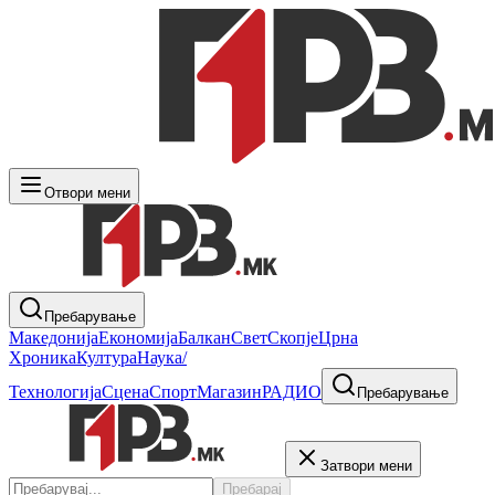
Отвори мени
Пребарување
Македонија
Економија
Балкан
Свет
Скопје
Црна
Хроника
Култура
Наука/
Технологија
Сцена
Спорт
Магазин
РАДИО
Пребарување
Затвори мени
Пребарај