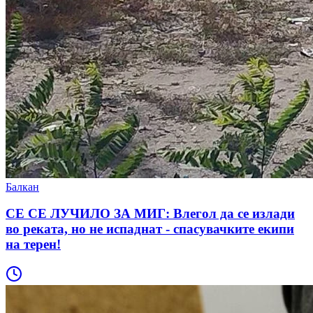
Балкан
СЕ СЕ ЛУЧИЛО ЗА МИГ: Влегол да се излади
во реката, но не испаднат - спасувачките екипи
на терен!