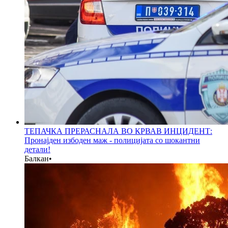
ТЕПАЧКА ПРЕРАСНАЛА ВО КРВАВ ИНЦИДЕНТ:
Пронајден избоден маж - полицијата со шокантни
детали!
Балкан
•