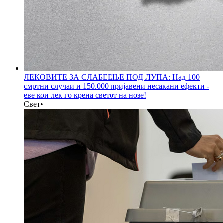
ЛЕКОВИТЕ ЗА СЛАБЕЕЊЕ ПОД ЛУПА: Над 100
смртни случаи и 150.000 пријавени несакани ефекти -
еве кои лек го крена светот на нозе!
Свет
•