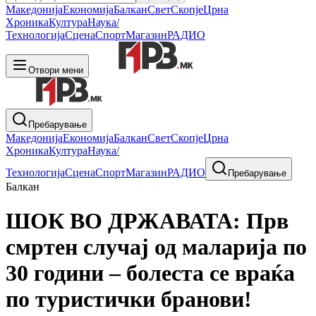
Македонија
Економија
Балкан
Свет
Скопје
Црна
Хроника
Култура
Наука/
Технологија
Сцена
Спорт
Магазин
РАДИО
Отвори мени
Пребарување
Македонија
Економија
Балкан
Свет
Скопје
Црна
Хроника
Култура
Наука/
Технологија
Сцена
Спорт
Магазин
РАДИО
Пребарување
Балкан
ШОК ВО ДРЖАВАТА: Прв
смртен случај од маларија по
30 години – болеста се враќа
по туристички бранови!