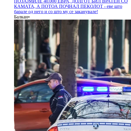
ПОЗАЈМИЛЕ 40.000 ЕВРА, ДОЛГОТ БИЛ ВРАТЕН СО
КАМАТА, А ПОТОА ПОЧНАЛ ПЕКОЛОТ - еве што
барале од него и со што му се заканувале!
Балкан
•