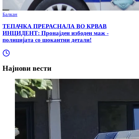
Балкан
ТЕПАЧКА ПРЕРАСНАЛА ВО КРВАВ
ИНЦИДЕНТ: Пронајден избоден маж -
полицијата со шокантни детали!
Најнови вести