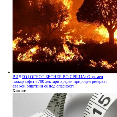
ВИДЕО | ОГНОТ БЕСНЕЕ ВО СРБИЈА: Огромен
пожар зафати 700 хектари вреден природен резерват -
еве кои општини се под опасност!
Балкан
•