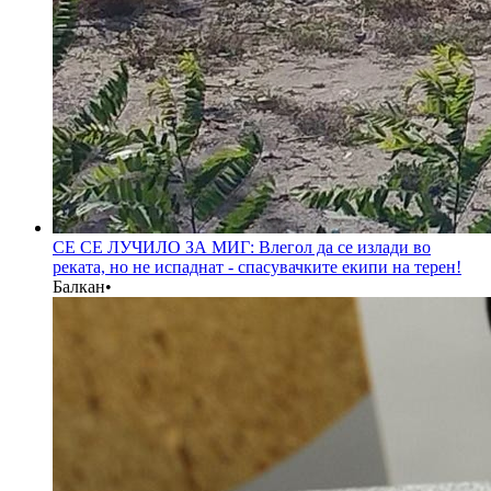
СЕ СЕ ЛУЧИЛО ЗА МИГ: Влегол да се излади во
реката, но не испаднат - спасувачките екипи на терен!
Балкан
•