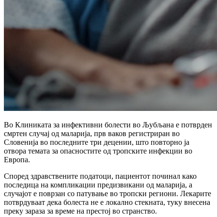
Во Клиниката за инфективни болести во Љубљана е потврден
смртен случај од маларија, прв ваков регистриран во
Словенија во последните три децении, што повторно ја
отвора темата за опасностите од тропските инфекции во
Европа.
Според здравствените податоци, пациентот починал како
последица на компликации предизвикани од маларија, а
случајот е поврзан со патување во тропски региони. Лекарите
потврдуваат дека болеста не е локално стекната, туку внесена
преку зараза за време на престој во странство.