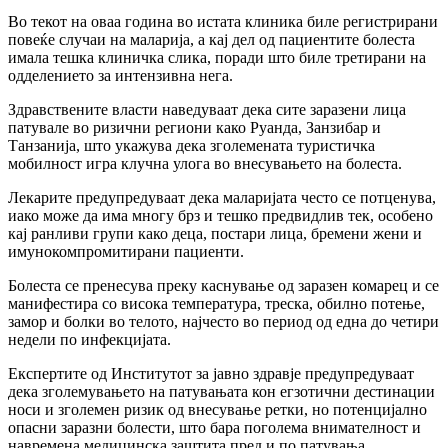
Во текот на оваа година во истата клиника биле регистрирани
повеќе случаи на маларија, а кај дел од пациентите болеста
имала тешка клиничка слика, поради што биле третирани на
одделението за интензивна нега.
Здравствените власти наведуваат дека сите заразени лица
патувале во ризични региони како Руанда, Занзибар и
Танзанија, што укажува дека зголемената туристичка
мобилност игра клучна улога во внесувањето на болеста.
Лекарите предупредуваат дека маларијата често се потценува,
иако може да има многу брз и тешко предвидлив тек, особено
кај ранливи групи како деца, постари лица, бремени жени и
имунокомпромитирани пациенти.
Болеста се пренесува преку каснување од заразен комарец и се
манифестира со висока температура, треска, обилно потење,
замор и болки во телото, најчесто во период од една до четири
недели по инфекцијата.
Експертите од Институтот за јавно здравје предупредуваат
дека зголемувањето на патувањата кон егзотични дестинации
носи и зголемен ризик од внесување ретки, но потенцијално
опасни заразни болести, што бара поголема внимателност и
навремена медицинска заштита пред и по патувања.