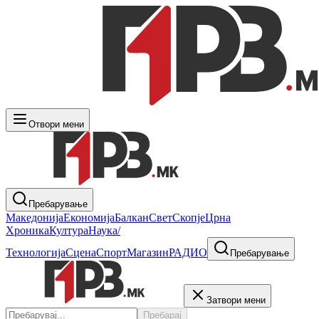
Отвори мени
Пребарување
Македонија
Економија
Балкан
Свет
Скопје
Црна
Хроника
Култура
Наука/
Технологија
Сцена
Спорт
Магазин
РАДИО
Пребарување
Затвори мени
Пребарај