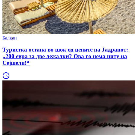
Балкан
Туристка остана во шок од цените на Јадранот:
„200 евра за две лежалки? Ова го нема ниту на
Сејшели!“