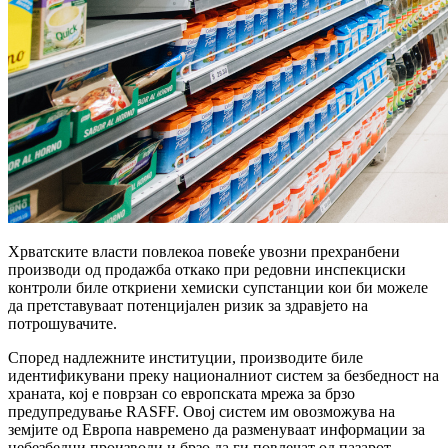
Хрватските власти повлекоа повеќе увозни прехранбени
производи од продажба откако при редовни инспекциски
контроли биле откриени хемиски супстанции кои би можеле
да претставуваат потенцијален ризик за здравјето на
потрошувачите.
Според надлежните институции, производите биле
идентификувани преку националниот систем за безбедност на
храната, кој е поврзан со европската мрежа за брзо
предупредување RASFF. Овој систем им овозможува на
земјите од Европа навремено да разменуваат информации за
небезбедни производи и брзо да ги повлечат од пазарот.