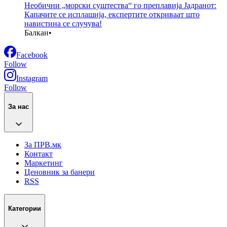
Необични „морски суштества“ го преплавија Јадранот:
Капачите се исплашија, експертите откриваат што
навистина се случува!
Балкан
•
Facebook
Follow
Instagram
Follow
За нас
За ПРВ.мк
Контакт
Маркетинг
Ценовник за банери
RSS
Категории