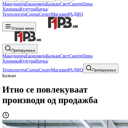
Македонија
Економија
Балкан
Свет
Скопје
Црна
Хроника
Култура
Наука/
Технологија
Сцена
Спорт
Магазин
РАДИО
Отвори мени
Пребарување
Македонија
Економија
Балкан
Свет
Скопје
Црна
Хроника
Култура
Наука/
Технологија
Сцена
Спорт
Магазин
РАДИО
Пребарување
Балкан
Итно се повлекуваат
производи од продажба