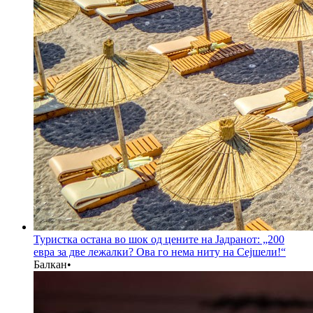
Туристка остана во шок од цените на Јадранот: „200
евра за две лежалки? Ова го нема ниту на Сејшели!“
Балкан
•