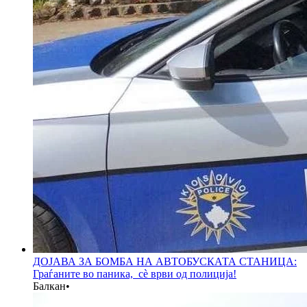
ДОЈАВА ЗА БОМБА НА АВТОБУСКАТА СТАНИЦА:
Граѓаните во паника, сè врви од полиција!
Балкан
•