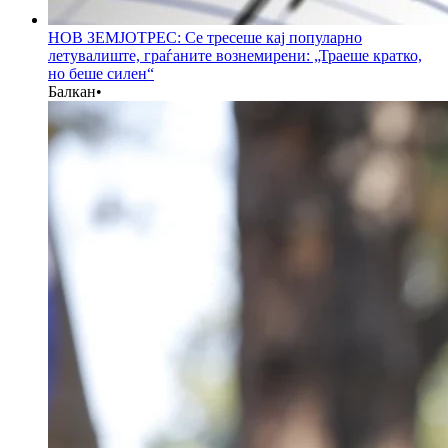
НОВ ЗЕМЈОТРЕС: Се тресеше кај популарно
летувалиште, граѓаните вознемирени: „Траеше кратко,
но беше силен“
Балкан
•