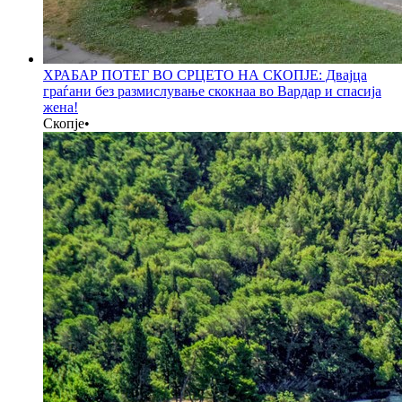
ХРАБАР ПОТЕГ ВО СРЦЕТО НА СКОПЈЕ: Двајца
граѓани без размислување скокнаа во Вардар и спасија
жена!
Скопје
•