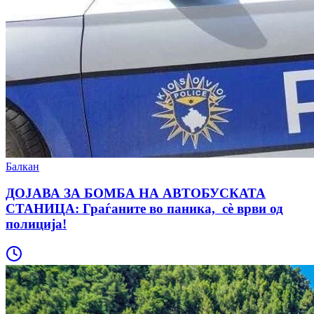
Балкан
ДОЈАВА ЗА БОМБА НА АВТОБУСКАТА
СТАНИЦА: Граѓаните во паника, сè врви од
полиција!