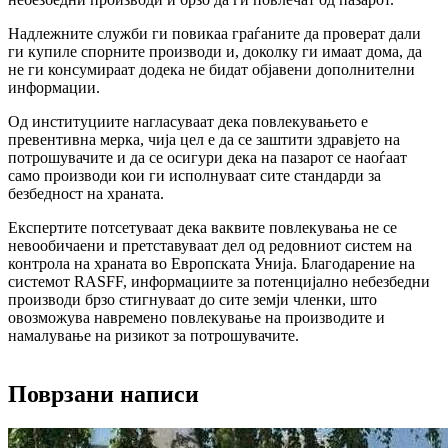
Надлежните служби ги повикаа граѓаните да проверат дали
ги купиле спорните производи и, доколку ги имаат дома, да
не ги консумираат додека не бидат објавени дополнителни
информации.
Од институциите нагласуваат дека повлекувањето е
превентивна мерка, чија цел е да се заштити здравјето на
потрошувачите и да се осигури дека на пазарот се наоѓаат
само производи кои ги исполнуваат сите стандарди за
безбедност на храната.
Експертите потсетуваат дека ваквите повлекувања не се
невообичаени и претставуваат дел од редовниот систем на
контрола на храната во Европската Унија. Благодарение на
системот RASFF, информациите за потенцијално небезбедни
производи брзо стигнуваат до сите земји членки, што
овозможува навремено повлекување на производите и
намалување на ризикот за потрошувачите.
Поврзани написи