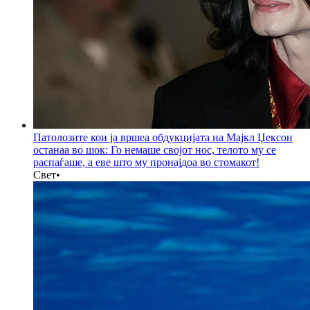
Патолозите кои ја вршеа обдукцијата на Мајкл Џексон
останаа во шок: Го немаше својот нос, телото му се
распаѓаше, а еве што му пронајдоа во стомакот!
Свет
•