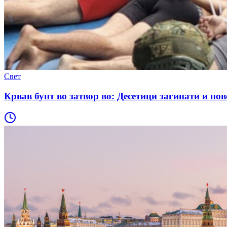
Свет
Крвав бунт во затвор во: Десетици загинати и пов