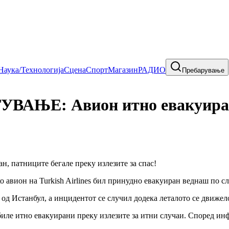
Наука/Технологија
Сцена
Спорт
Магазин
РАДИО
Пребарување
ЊЕ: Авион итно евакуиран, 
о авион на Turkish Airlines бил принудно евакуиран веднаш по с
л од Истанбул, а инцидентот се случил додека леталото се движе
биле итно евакуирани преку излезите за итни случаи. Според ин