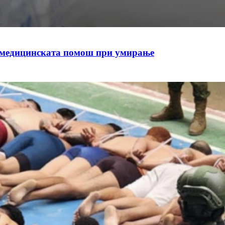
а медицинската помош при умирање