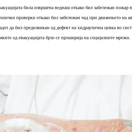
вакуацијата била извршена веднаш откако бил забележан пожар во
технички проверки откако бил забележан чад при движењето на а
от да бил предизвикан од дефект на хидраулична цевка во сист
ките од евакуацијата брзо се проширија на социјалните мрежи.