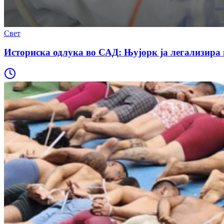
Свет
Историска одлука во САД: Њујорк ја легализир