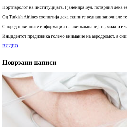
Портпаролот на институцијата, Гјанендра Бул, потврдил дека е
Од Turkish Airlines соопштија дека екипите веднаш започнале 
Според првичните информации на авиокомпанијата, можно е чад
Инцидентот предизвика големо внимание на аеродромот, а сним
ВИДЕО
Поврзани написи