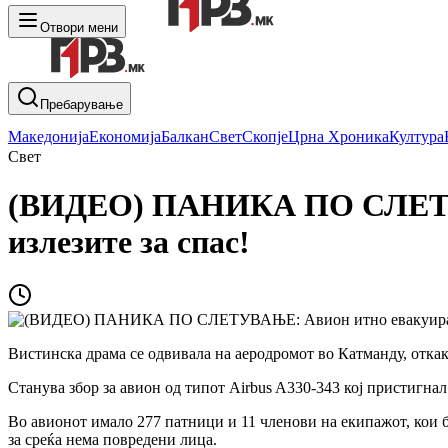
Отвори мени
Пребарување
Македонија
Економија
Балкан
Свет
Скопје
Црна Хроника
Култура
Свет
(ВИДЕО) ПАНИКА ПО СЛЕТУВА
излезите за спас!
Вистинска драма се одвивала на аеродромот во Катманду, откак
Станува збор за авион од типот Airbus A330-343 кој пристигна
Во авионот имало 277 патници и 11 членови на екипажот, кои 
за среќа нема повредени лица.