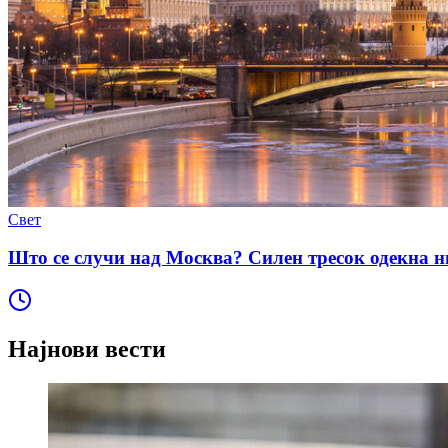
Свет
Што се случи над Москва? Силен тресок одекна ни
Најнови вести