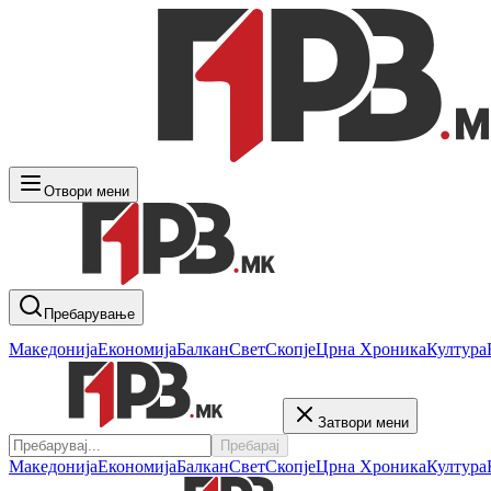
Отвори мени
Пребарување
Македонија
Економија
Балкан
Свет
Скопје
Црна Хроника
Култура
Затвори мени
Пребарај
Македонија
Економија
Балкан
Свет
Скопје
Црна Хроника
Култура