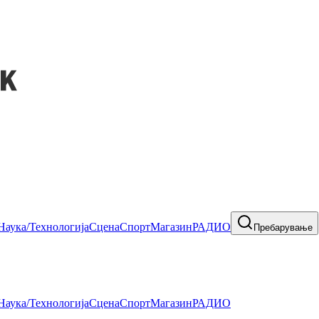
Наука/Технологија
Сцена
Спорт
Магазин
РАДИО
Пребарување
Наука/Технологија
Сцена
Спорт
Магазин
РАДИО