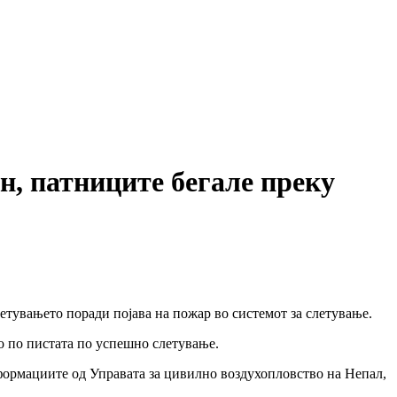
патниците бегале преку
летувањето поради појава на пожар во системот за слетување.
ло по пистата по успешно слетување.
формациите од Управата за цивилно воздухопловство на Непал,