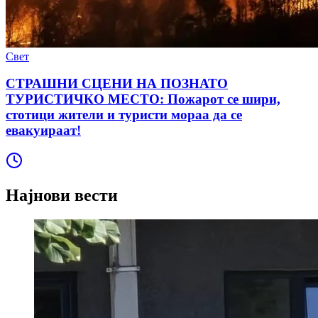
Свет
СТРАШНИ СЦЕНИ НА ПОЗНАТО
ТУРИСТИЧКО МЕСТО: Пожарот се шири,
стотици жители и туристи мораа да се
евакуираат!
Најнови вести