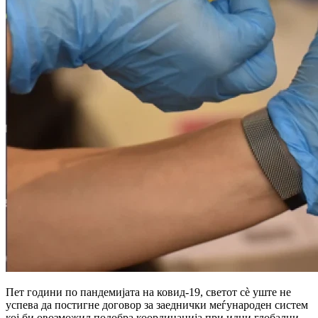
Пет години по пандемијата на ковид-19, светот сè уште не
успева да постигне договор за заеднички меѓународен систем
кој би овозможил подобра координација при идни глобални