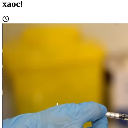
хаос!