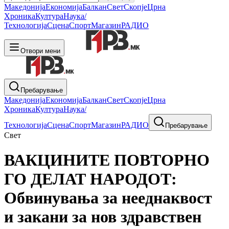
Македонија
Економија
Балкан
Свет
Скопје
Црна
Хроника
Култура
Наука/
Технологија
Сцена
Спорт
Магазин
РАДИО
Отвори мени
Пребарување
Македонија
Економија
Балкан
Свет
Скопје
Црна
Хроника
Култура
Наука/
Технологија
Сцена
Спорт
Магазин
РАДИО
Пребарување
Свет
ВАКЦИНИТЕ ПОВТОРНО
ГО ДЕЛАТ НАРОДОТ:
Oбвинувања за нееднаквост
и закани за нов здравствен