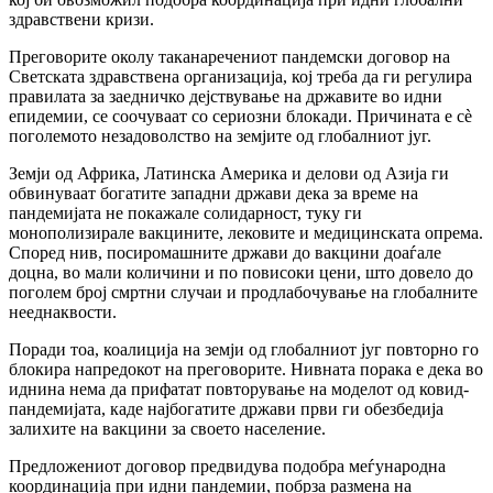
здравствени кризи.
Преговорите околу таканаречениот пандемски договор на
Светската здравствена организација, кој треба да ги регулира
правилата за заедничко дејствување на државите во идни
епидемии, се соочуваат со сериозни блокади. Причината е сè
поголемото незадоволство на земјите од глобалниот југ.
Земји од Африка, Латинска Америка и делови од Азија ги
обвинуваат богатите западни држави дека за време на
пандемијата не покажале солидарност, туку ги
монополизирале вакцините, лековите и медицинската опрема.
Според нив, посиромашните држави до вакцини доаѓале
доцна, во мали количини и по повисоки цени, што довело до
поголем број смртни случаи и продлабочување на глобалните
нееднаквости.
Поради тоа, коалиција на земји од глобалниот југ повторно го
блокира напредокот на преговорите. Нивната порака е дека во
иднина нема да прифатат повторување на моделот од ковид-
пандемијата, каде најбогатите држави први ги обезбедија
залихите на вакцини за своето население.
Предложениот договор предвидува подобра меѓународна
координација при идни пандемии, побрза размена на