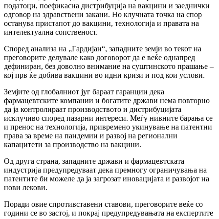
податоци, поефикасна дистрибуција на вакцини и заеднички
одговор на здравствени закани. Но клучната точка на спор
останува пристапот до вакцини, технологија и правата на
интелектуална сопственост.
Според анализа на „Гардијан“, западните земји во текот на
преговорите делувале како договорот да е веќе однапред
дефиниран, без доволно внимание на суштинското прашање –
кој прв ќе добива вакцини во идни кризи и под кои услови.
Земјите од глобалниот југ бараат гаранции дека
фармацевтските компании и богатите држави нема повторно
да ја контролираат производството и дистрибуцијата
исклучиво според пазарни интереси. Меѓу нивните барања се
и пренос на технологија, привремено укинување на патентни
права за време на пандемии и развој на регионални
капацитети за производство на вакцини.
Од друга страна, западните држави и фармацевтската
индустрија предупредуваат дека премногу ограничувања на
патентите би можеле да ја загрозат иновацијата и развојот на
нови лекови.
Поради овие спротивставени ставови, преговорите веќе со
години се во застој, и покрај предупредувањата на експертите