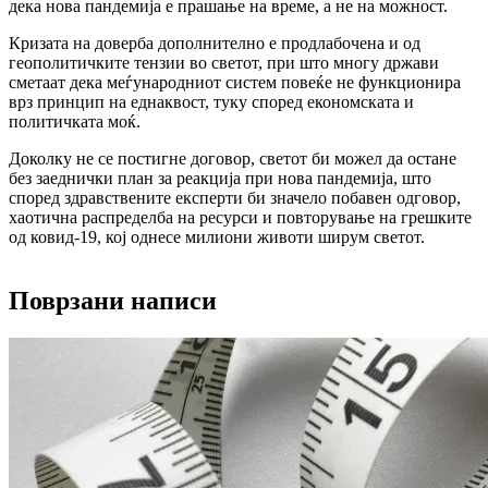
дека нова пандемија е прашање на време, а не на можност.
Кризата на доверба дополнително е продлабочена и од
геополитичките тензии во светот, при што многу држави
сметаат дека меѓународниот систем повеќе не функционира
врз принцип на еднаквост, туку според економската и
политичката моќ.
Доколку не се постигне договор, светот би можел да остане
без заеднички план за реакција при нова пандемија, што
според здравствените експерти би значело побавен одговор,
хаотична распределба на ресурси и повторување на грешките
од ковид-19, кој однесе милиони животи ширум светот.
Поврзани написи