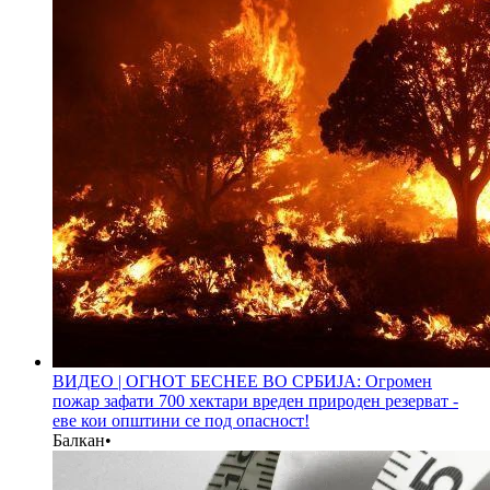
ВИДЕО | ОГНОТ БЕСНЕЕ ВО СРБИЈА: Огромен
пожар зафати 700 хектари вреден природен резерват -
еве кои општини се под опасност!
Балкан
•