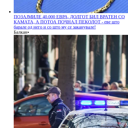
ПОЗАЈМИЛЕ 40.000 ЕВРА, ДОЛГОТ БИЛ ВРАТЕН СО
КАМАТА, А ПОТОА ПОЧНАЛ ПЕКОЛОТ - еве што
барале од него и со што му се заканувале!
Балкан
•