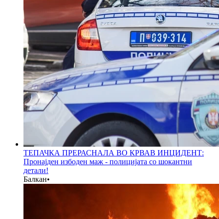
ТЕПАЧКА ПРЕРАСНАЛА ВО КРВАВ ИНЦИДЕНТ:
Пронајден избоден маж - полицијата со шокантни
детали!
Балкан
•