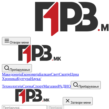
Отвори мени
Пребарување
Македонија
Економија
Балкан
Свет
Скопје
Црна
Хроника
Култура
Наука/
Технологија
Сцена
Спорт
Магазин
РАДИО
Пребарување
Затвори мени
Пребарај