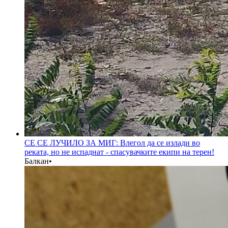
СЕ СЕ ЛУЧИЛО ЗА МИГ: Влегол да се излади во
реката, но не испаднат - спасувачките екипи на терен!
Балкан
•