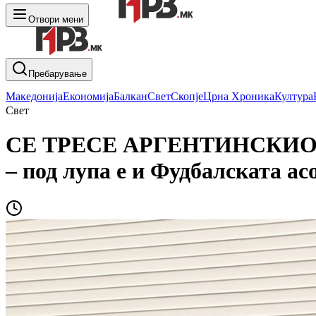
Отвори мени
Пребарување
Македонија
Економија
Балкан
Свет
Скопје
Црна Хроника
Култура
Свет
СЕ ТРЕСЕ АРГЕНТИНСКИОТ Ф
– под лупа е и Фудбалската ас