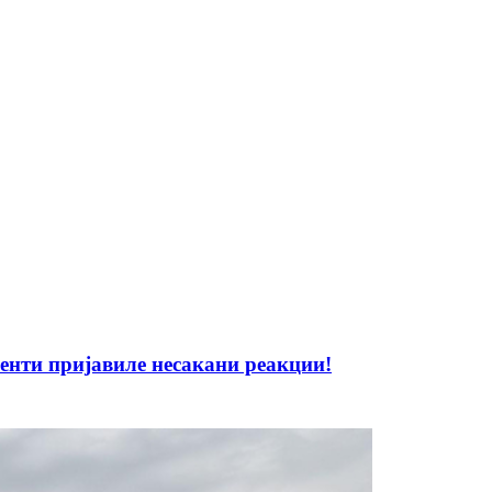
нти пријавиле несакани реакции!