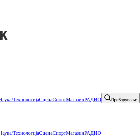
Наука/Технологија
Сцена
Спорт
Магазин
РАДИО
Пребарување
Наука/Технологија
Сцена
Спорт
Магазин
РАДИО