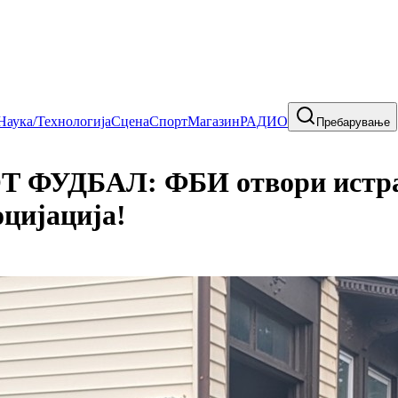
Наука/Технологија
Сцена
Спорт
Магазин
РАДИО
Пребарување
УДБАЛ: ФБИ отвори истрага
оцијација!