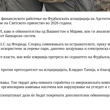
о финансиското работење на Фудбалската асоцијација на Арген
ме на Светското првенство во 2026 година.
И, како и обвинителства од Вашингтон и Мајами, кои ги анализ
от банкарски систем.
r LLC од Флорида. Според сомневањата на истражителите, преку
 искористени за перење пари, даночно затајување и електронска 
е власти, кои веќе извршија претреси во седиштето на Фудбалска
 против претседателот на асоцијацијата, Клаудио Тапија, и благ
ања. Тие тврдат дека нивната соработка со американската компа
, организирана кампања насочена кон нарушување на угледот и с
е соопштуваат дали ќе бидат покренати дополнителни обвиненија 