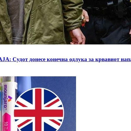
дот донесе конечна одлука за крвавиот нап