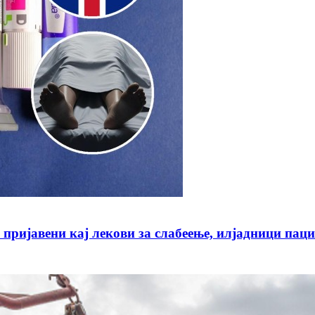
јавени кај лекови за слабеење, илјадници пацие