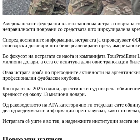
Американските федерални власти започнаа истрага поврзана с
неправилности поврзани со средствата што циркулирале за вре
Според достапните информации, истрагата ја спроведуваат ФБ
спонзорски договори што биле реализирани преку американски
Во фокусот на истрагата се наоѓа и компанијата TourProdEnte
милиони долари, а сега се испитува дали овие трансакции биле
Оваа истрага доаѓа по претходните активности на аргентинскит
професионални фудбалски клубови.
Кон крајот на 2025 година, аргентински суд покрена обвинение
вредност од околу 13 милиони долари.
Од раководството на AFA категорично ги отфрлаат сите обвинув
дел од медиумските информации претставуваат, како што велат
Истрагата сè уште е во тек, а надлежните институции засега н
Поврзани написи