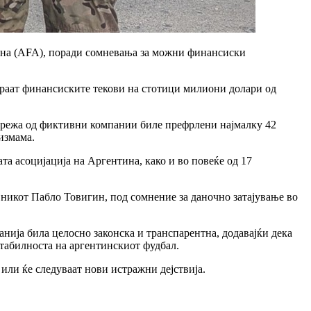
тина (AFA), поради сомневања за можни финансиски
ираат финансиските текови на стотици милиони долари од
 мрежа од фиктивни компании биле префрлени најмалку 42
измама.
та асоцијација на Аргентина, како и во повеќе од 17
ајникот Пабло Товигин, под сомнение за даночно затајување во
нија била целосно законска и транспарентна, додавајќи дека
табилноста на аргентинскиот фудбал.
или ќе следуваат нови истражни дејствија.