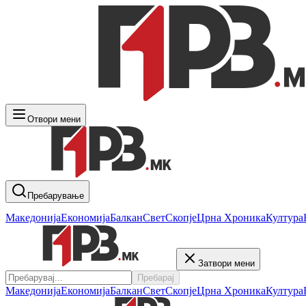
Отвори мени
Пребарување
Македонија
Економија
Балкан
Свет
Скопје
Црна Хроника
Култура
Затвори мени
Пребарај
Македонија
Економија
Балкан
Свет
Скопје
Црна Хроника
Култура