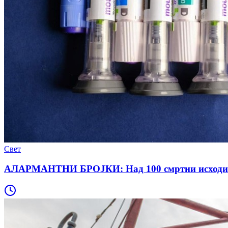
Свет
АЛАРМАНТНИ БРОЈКИ: Над 100 смртни исходи при