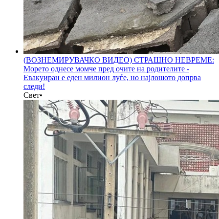
(ВОЗНЕМИРУВАЧКО ВИДЕО) СТРАШНО НЕВРЕМЕ:
Морето однесе момче пред очите на родителитe -
Евакуиран е еден милион луѓе, но најлошото допрва
следи!
Свет
•