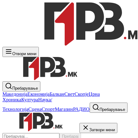
Отвори мени
Пребарување
Македонија
Економија
Балкан
Свет
Скопје
Црна
Хроника
Култура
Наука/
Технологија
Сцена
Спорт
Магазин
РАДИО
Пребарување
Затвори мени
Пребарај