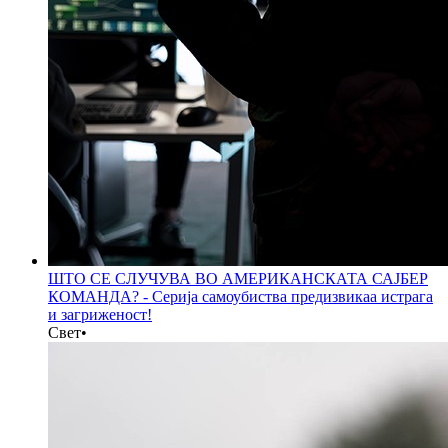
ШТО СЕ СЛУЧУВА ВО АМЕРИКАНСКАТА САЈБЕР
КОМАНДА? - Серија самоубиства предизвикаа истрага
и загриженост!
Свет
•