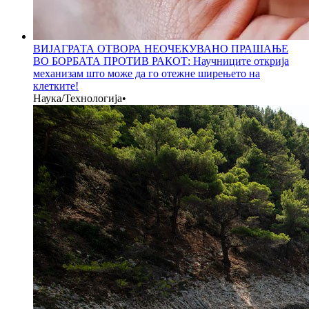
ВИЈАГРАТА ОТВОРА НЕОЧЕКУВАНО ПРАШАЊЕ
ВО БОРБАТА ПРОТИВ РАКОТ: Научниците открија
механизам што може да го отежне ширењето на
клетките!
Наука/Технологија
•