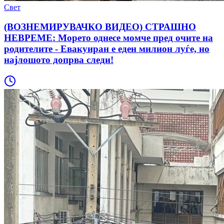
Свет
(ВОЗНЕМИРУВАЧКО ВИДЕО) СТРАШНО
НЕВРЕМЕ: Морето однесе момче пред очите на
родителитe - Евакуиран е еден милион луѓе, но
најлошото допрва следи!