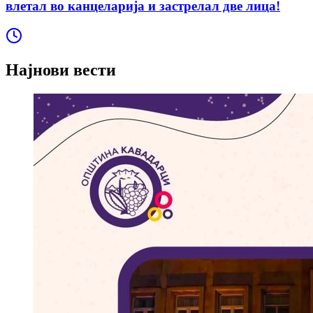
влетал во канцеларија и застрелал две лица!
Најнови вести