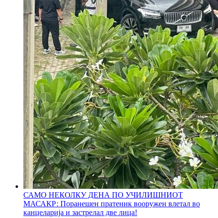
САМО НЕКОЛКУ ДЕНА ПО УЧИЛИШНИОТ
МАСАКР: Поранешен пратеник вооружен влетал во
канцеларија и застрелал две лица!