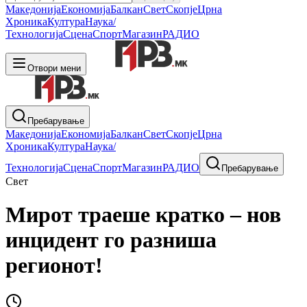
Македонија
Економија
Балкан
Свет
Скопје
Црна
Хроника
Култура
Наука/
Технологија
Сцена
Спорт
Магазин
РАДИО
Отвори мени
Пребарување
Македонија
Економија
Балкан
Свет
Скопје
Црна
Хроника
Култура
Наука/
Технологија
Сцена
Спорт
Магазин
РАДИО
Пребарување
Свет
Мирот траеше кратко – нов
инцидент го разниша
регионот!