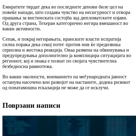
Емиратите тврдат дека во последните денови биле цел на
повеќе напади, што создава чувство на несигурност и отвора
прашања за вистинската состојба зад дипломатските изјави.
Од друга страна, Техеран категорично негира вмешаност во
вакви активности.
Сепак, и покрај негирањата, иранските власти испратија
силна порака дека секој потег против нив ќе предизвика
сериозна и жестока реакција. Оваа размена на обвинувања и
предупредувања дополнително ја комплицира ситуацијата во
регионот, кој и онака е познат по својата чувствителна
безбедносна рамнотежа.
Во вакви околности, вниманието на меѓународната јавност
останува насочено кон развојот на настаните, додека ризикот
од понатамошна ескалација не може да се исклучи.
Поврзани написи