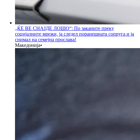
„ЌЕ ВЕ СНАЈДЕ ЛОШО“: По заканите преку
социјалните мрежи, ја следел поранешната сопруга и ја
снимал на семејна прослава!
Македонија
•