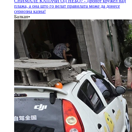
СНИМАЛЕ КАПАЧИ ОД НЕБО? - Дронот кружел над
плажа, а она што го велат правилата може да донесе
сериозна казна!
Балкан
•