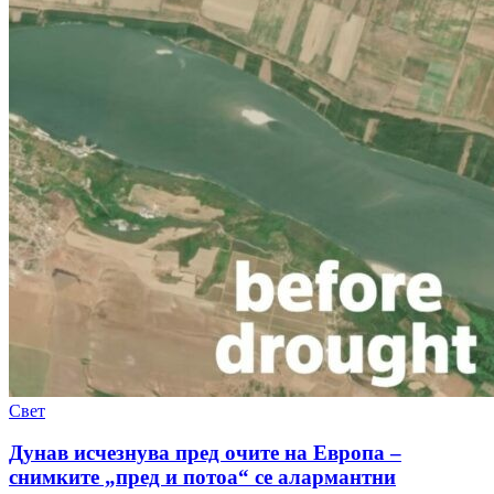
Свет
Дунав исчезнува пред очите на Европа –
снимките „пред и потоа“ се алармантни