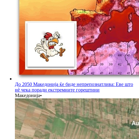
До 2050 Македонија ќе биде непрепознатлива: Еве што
нè чека поради екстремните горештини
Македонија
•