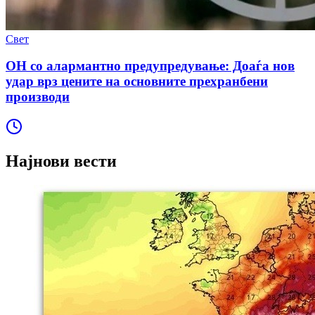
Свет
ОН со алармантно предупредување: Доаѓа нов
удар врз цените на основните прехранбени
производи
Најнови вести