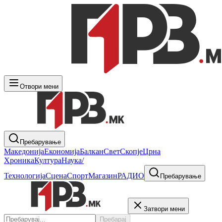
Отвори мени
Пребарување
Македонија
Економија
Балкан
Свет
Скопје
Црна
Хроника
Култура
Наука/
Технологија
Сцена
Спорт
Магазин
РАДИО
Пребарување
Затвори мени
Пребарај