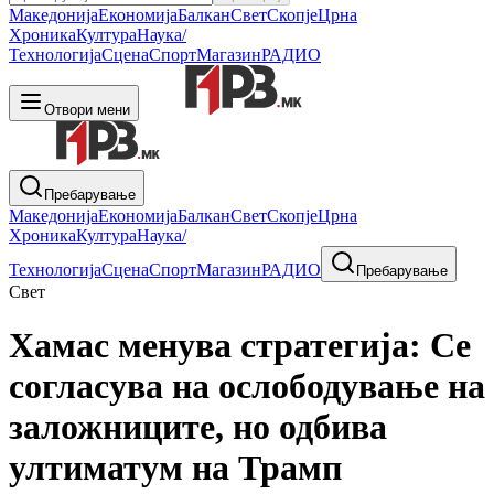
Македонија
Економија
Балкан
Свет
Скопје
Црна
Хроника
Култура
Наука/
Технологија
Сцена
Спорт
Магазин
РАДИО
Отвори мени
Пребарување
Македонија
Економија
Балкан
Свет
Скопје
Црна
Хроника
Култура
Наука/
Технологија
Сцена
Спорт
Магазин
РАДИО
Пребарување
Свет
Хамас менува стратегија: Се
согласува на ослободување на
заложниците, но одбива
ултиматум на Трамп