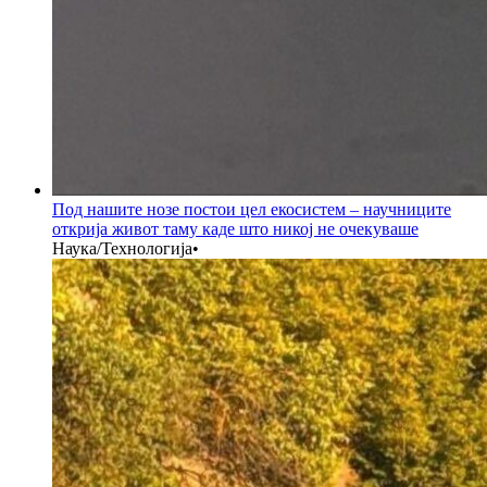
Под нашите нозе постои цел екосистем – научниците
открија живот таму каде што никој не очекуваше
Наука/Технологија
•