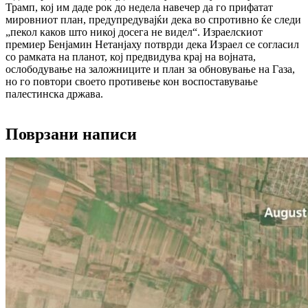
Трамп, кој им даде рок до недела навечер да го прифатат
мировниот план, предупредувајќи дека во спротивно ќе следи
„пекол каков што никој досега не видел“. Израелскиот
премиер Бенјамин Нетанјаху потврди дека Израел се согласил
со рамката на планот, кој предвидува крај на војната,
ослободување на заложниците и план за обновување на Газа,
но го повтори своето противење кон воспоставување
палестинска држава.
Поврзани написи