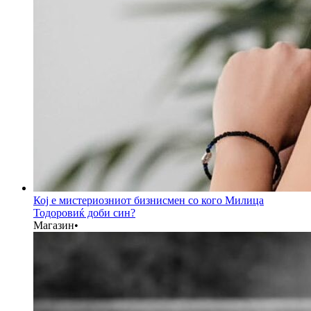
Кој е мистериозниот бизнисмен со кого Милица
Тодоровиќ доби син?
Магазин
•