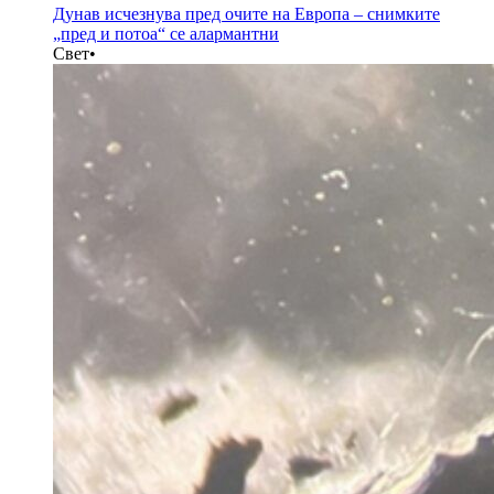
Дунав исчезнува пред очите на Европа – снимките
„пред и потоа“ се алармантни
Свет
•