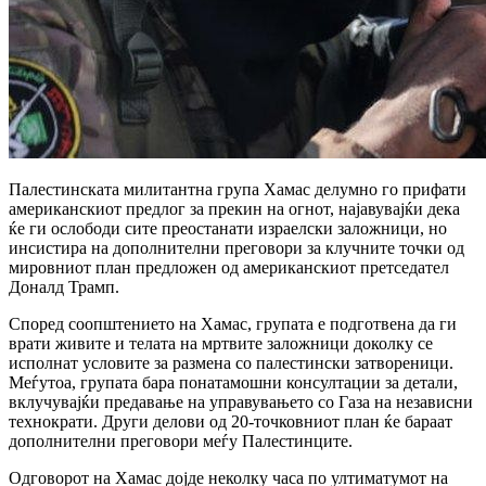
Палестинската милитантна група Хамас делумно го прифати
американскиот предлог за прекин на огнот, најавувајќи дека
ќе ги ослободи сите преостанати израелски заложници, но
инсистира на дополнителни преговори за клучните точки од
мировниот план предложен од американскиот претседател
Доналд Трамп.
Според соопштението на Хамас, групата е подготвена да ги
врати живите и телата на мртвите заложници доколку се
исполнат условите за размена со палестински затвореници.
Меѓутоа, групата бара понатамошни консултации за детали,
вклучувајќи предавање на управувањето со Газа на независни
технократи. Други делови од 20-точковниот план ќе бараат
дополнителни преговори меѓу Палестинците.
Одговорот на Хамас дојде неколку часа по ултиматумот на