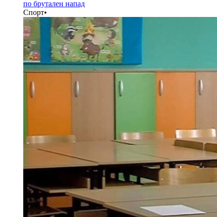
по брутален напад
Спорт
•