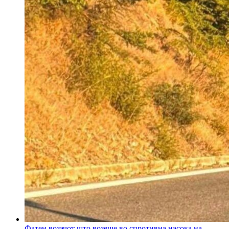
Фатен возачот што возеше во спротивна насока на