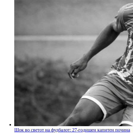
Шок во светот на фудбалот: 27-годишен капитен почина