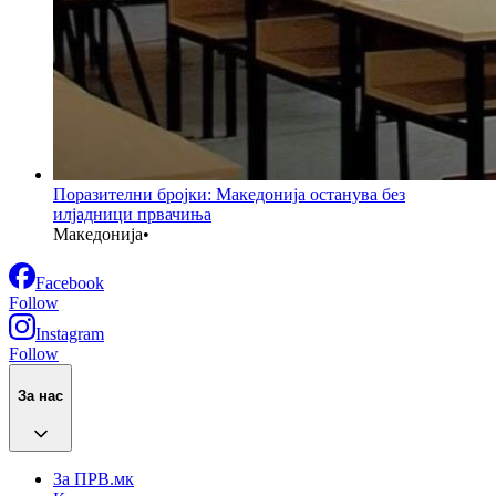
Поразителни бројки: Македонија останува без
илјадници првачиња
Македонија
•
Facebook
Follow
Instagram
Follow
За нас
За ПРВ.мк