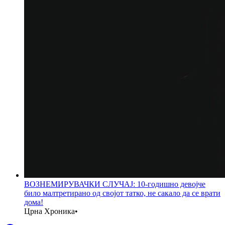
ВОЗНЕМИРУВАЧКИ СЛУЧАЈ: 10-годишно девојче
било малтретирано од својот татко, не сакало да се врати
дома!
Црна Хроника
•