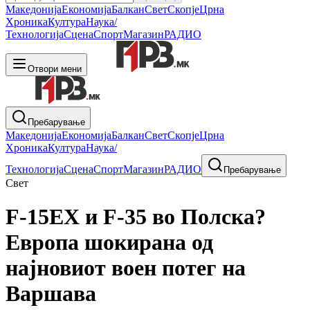
Македонија
Економија
Балкан
Свет
Скопје
Црна
Хроника
Култура
Наука/
Технологија
Сцена
Спорт
Магазин
РАДИО
Отвори мени
Пребарување
Македонија
Економија
Балкан
Свет
Скопје
Црна
Хроника
Култура
Наука/
Технологија
Сцена
Спорт
Магазин
РАДИО
Пребарување
Свет
F-15EX и F-35 во Полска?
Европа шокирана од
најновиот воен потег на
Варшава