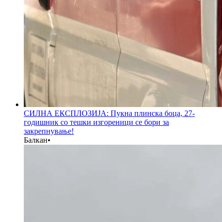
СИЛНА ЕКСПЛОЗИЈА: Пукна плинска боца, 27-
годишник со тешки изгореници се бори за
закрепнување!
Балкан
•