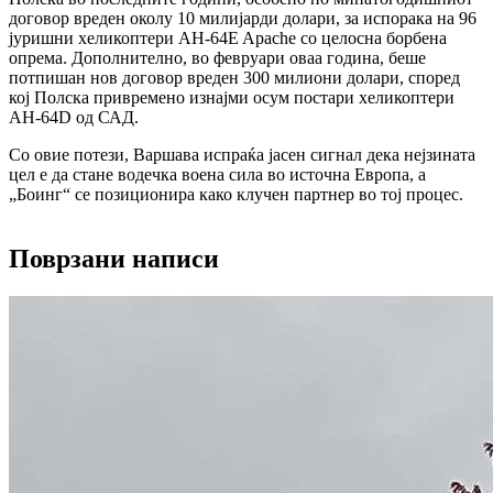
договор вреден околу 10 милијарди долари, за испорака на 96
јуришни хеликоптери AH-64E Apache со целосна борбена
опрема. Дополнително, во февруари оваа година, беше
потпишан нов договор вреден 300 милиони долари, според
кој Полска привремено изнајми осум постари хеликоптери
AH-64D од САД.
Со овие потези, Варшава испраќа јасен сигнал дека нејзината
цел е да стане водечка воена сила во источна Европа, а
„Боинг“ се позиционира како клучен партнер во тој процес.
Поврзани написи