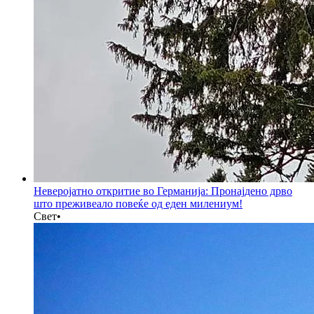
Неверојатно откритие во Германија: Пронајдено дрво
што преживеало повеќе од еден милениум!
Свет
•