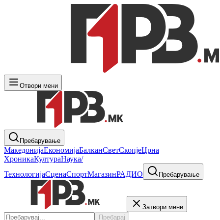
Отвори мени
Пребарување
Македонија
Економија
Балкан
Свет
Скопје
Црна
Хроника
Култура
Наука/
Технологија
Сцена
Спорт
Магазин
РАДИО
Пребарување
Затвори мени
Пребарај