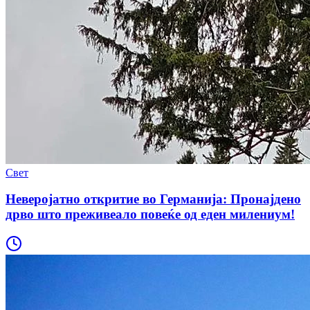
Свет
Неверојатно откритие во Германија: Пронајдено
дрво што преживеало повеќе од еден милениум!