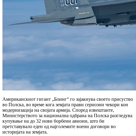
Американскиот гигант „Боинг“ го зајакнува своето присуство
во Полска, во време кога земјата прави сериозни чекори кон
модернизација на својата армија. Според извештаите,
Министерството за национална одбрана на Полска разгледува
купување на до 32 нови борбени авиони, што би
претставувало еден од најголемите воени договори во
историјата на земјата.