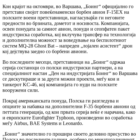
Кон крајот на октомври, во Варшава, „Боинг“ официјално го
претстави својот повеќенаменски борбен авион F-15EX на
полските воени претставници, нагласувајќи ги неговите
предности во брзината, дометот и носивоста. Компанијата,
освен понудата за самиот авион, понуди и сеопфатен пакет
индустриска соработка, кој вклучува трансфер на технологија
и дополнителна можност за воведување на беспилотниот
систем MQ-28 Ghost Bat – напреден „лојален асистент“ дрон
кој дејствува заедно со борбени авиони.
Во последните месеци, претставници на „Боинг“ одржаа
серија состаноци со полски индустриски партнери, а на
специјалниот настан „Ден на индустријата Боинг“ во Варшава
се дискутираше и за други можни проекти, меѓу кои и
танкерот KC-46, кој компанијата го нуди на полските
вооружени сили.
Покрај американската понуда, Полска ги разгледува и
опциите за набавка на дополнителни F-35 борбени авиони од
петтата генерација, од кои првата серија веќе е нарачана, како
и европските Eurofighter Typhoon, произведени во соработка
меѓу Airbus, BAE Systems и Leonardo.
„Боинг“ значително го прошири своето деловно присуство во
Полска во последните години, особено по минатогодишниот