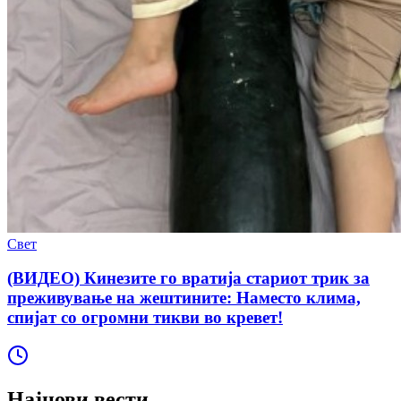
Свет
(ВИДЕО) Кинезите го вратија стариот трик за
преживување на жештините: Наместо клима,
спијат со огромни тикви во кревет!
Најнови вести