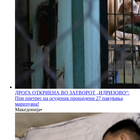
ДРОГА ОТКРИЕНА ВО ЗАТВОРОТ „ИДРИЗОВО“:
При претрес на осуденик пронајдени 27 пакувања
марихуана!
Македонија
•