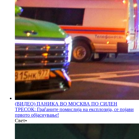
(ВИДЕО) ПАНИКА ВО МОСКВА ПО СИЛЕН
ТРЕСОК: Граѓаните помислија на експлозија, се појави
првото објаснување!
Свет
•