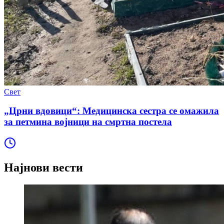
Свет
„Црни вдовици“: Медицинска сестра се омажила
за петмина војници на смртна постела
Најнови вести