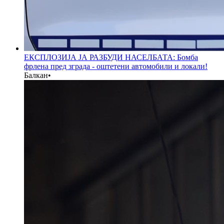
ЕКСПЛОЗИЈА ЈА РАЗБУДИ НАСЕЛБАТА: Бомба
фрлена пред зграда - оштетени автомобили и локали!
Балкан
•