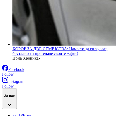
ХОРОР ЗА ДВЕ СЕМЕЈСТВА: Наместо да ги чуваат,
брутално ги претепале своите мајки!
Црна Хроника
•
Facebook
Follow
Instagram
Follow
За нас
За ПРВ.мк