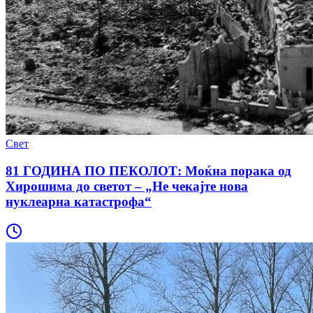
Свет
81 ГОДИНА ПО ПЕКОЛОТ: Моќна порака од
Хирошима до светот – „Не чекајте нова
нуклеарна катастрофа“