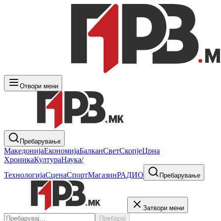
Отвори мени
Пребарување
Македонија
Економија
Балкан
Свет
Скопје
Црна
Хроника
Култура
Наука/
Технологија
Сцена
Спорт
Магазин
РАДИО
Пребарување
Затвори мени
Пребарај