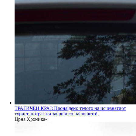
ТРАГИЧЕН КРАЈ: Пронајдено телото на исчезнатиот
турист, потрагата заврши со најлошото!
Црна Хроника
•