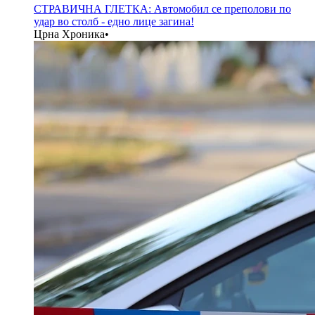
СТРАВИЧНА ГЛЕТКА: Автомобил се преполови по
удар во столб - едно лице загина!
Црна Хроника
•