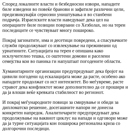
Според локалните власти и безбедносни извори, нападите
биле изведени во повеќе бранови и зафатиле различни цели,
предизвикувајќи сериозни уништувања и во станбени
подрачја. Израелските власти наведуваат дека цел на
операциите биле позиции поврзани со
Хезболах
, но на терен
последиците се чувствуваат многу пошироко.
Покрај загинатите, има и десетици повредени, а спасувачките
служби продолжуваат со извлекување на преживеани од
урнатините. Ситуацијата на терен е опишана како
исклучително тешка, со оштетени домови и раселени
семејства кои во паника ги напуштаат погодените области.
Хуманитарните организации предупредуваат дека бројот на
цивили погодени од ескалацијата може да расте, особено ако
нападите продолжат со ист интензитет. Во меѓувреме, расте
стравот дека конфликтот може дополнително да се прошири и
да ја влоши веќе кревката стабилност во регионот.
И покрај меѓународните повици за смирување и обиди за
дипломатско решение, досегашните напори не донесоа
конкретен напредок. Аналитичарите предупредуваат дека
продолжување на ваквиот циклус на напади и одговори може
да ја турне ситуацијата кон поширока регионална криза со
долгорочни последици.