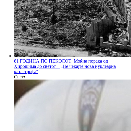
81 ГОДИНА ПО ПЕКОЛОТ: Моќна порака од
Хирошима до светот – „Не чекајте нова нуклеарна
катастрофа“
Свет
•