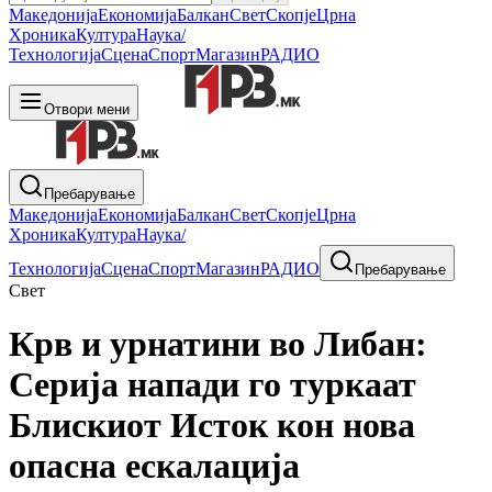
Македонија
Економија
Балкан
Свет
Скопје
Црна
Хроника
Култура
Наука/
Технологија
Сцена
Спорт
Магазин
РАДИО
Отвори мени
Пребарување
Македонија
Економија
Балкан
Свет
Скопје
Црна
Хроника
Култура
Наука/
Технологија
Сцена
Спорт
Магазин
РАДИО
Пребарување
Свет
Крв и урнатини во Либан:
Серија напади го туркаат
Блискиот Исток кон нова
опасна ескалација