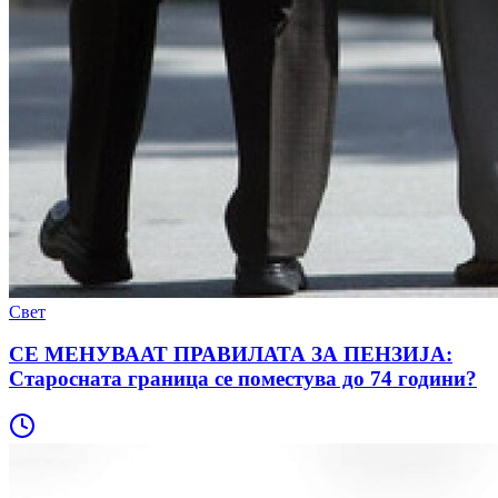
Свет
СЕ МЕНУВААТ ПРАВИЛАТА ЗА ПЕНЗИЈА:
Старосната граница се поместува до 74 години?