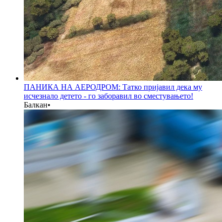
ПАНИКА НА АЕРОДРОМ: Татко пријавил дека му
исчезнало детето - го заборавил во сместувањето!
Балкан
•