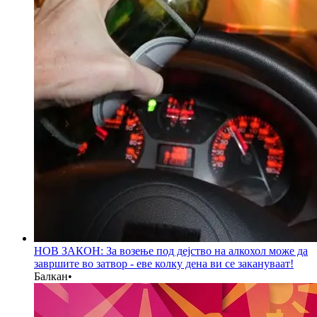
НОВ ЗАКОН: За возење под дејство на алкохол може да
завршите во затвор - еве колку дена ви се закануваат!
Балкан
•