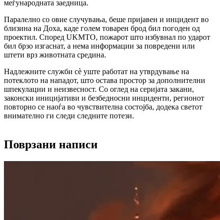
меѓународната заедница.
Паралелно со овие случувања, беше пријавен и инцидент во
близина на
Доха
, каде голем товарен брод бил погоден од
проектил. Според
UKMTO
, пожарот што избувнал по ударот
бил брзо изгаснат, а нема информации за повредени или
штети врз животната средина.
Надлежните служби сè уште работат на утврдување на
потеклото на нападот, што остава простор за дополнителни
шпекулации и неизвесност. Со оглед на серијата закани,
законски иницијативи и безбедносни инциденти, регионот
повторно се наоѓа во чувствителна состојба, додека светот
внимателно ги следи следните потези.
Поврзани написи