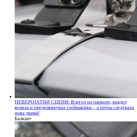
НЕВЕРОЈАТНИ СЦЕНИ: Влегол на паркинг, крадел
возила и предизвикувал сообраќајки – а потоа следувала
нова драма!
Балкан
•