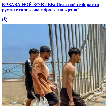
КРВАВА НОЌ ВО КИЕВ: Цела ноќ се борат со
руските сили - ова е бројот на жртви!