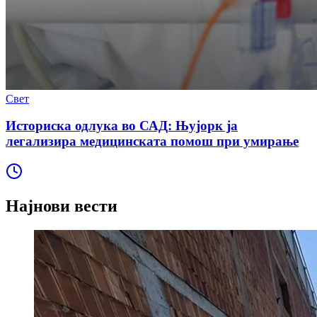
Свет
Историска одлука во САД: Њујорк ја
легализира медицинската помош при умирање
Најнови вести