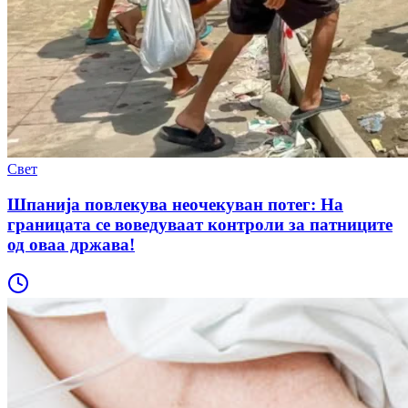
Свет
Шпанија повлекува неочекуван потег: На
границата се воведуваат контроли за патниците
од оваа држава!