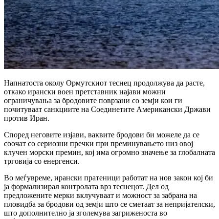
Напнатоста околу
Ормутскиот теснец
продолжува да расте,
откако ирански воен претставник најави можни
ограничувања за бродовите поврзани со земји кои ги
почитуваат санкциите на
Соединетите Американски Држави
против
Иран
.
Според неговите изјави, ваквите бродови би можеле да се
соочат со сериозни пречки при преминувањето низ овој
клучен морски премин, кој има огромно значење за глобалната
трговија со енергенси.
Во меѓувреме, ирански пратеници работат на нов закон кој би
ја формализирал контролата врз теснецот. Дел од
предложените мерки вклучуваат и можност за забрана на
пловидба за бродови од земји што се сметаат за непријателски,
што дополнително ја зголемува загриженоста во