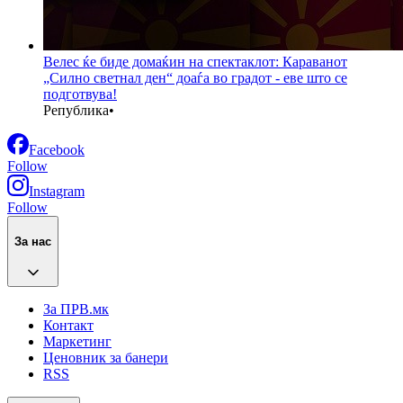
Велес ќе биде домаќин на спектаклот: Караванот
„Силно светнал ден“ доаѓа во градот - еве што се
подготвува!
Република
•
Facebook
Follow
Instagram
Follow
За нас
За ПРВ.мк
Контакт
Маркетинг
Ценовник за банери
RSS