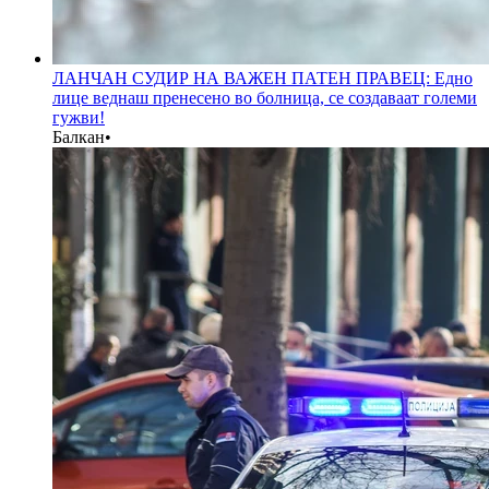
ЛАНЧАН СУДИР НА ВАЖЕН ПАТЕН ПРАВЕЦ: Едно
лице веднаш пренесено во болница, се создаваат големи
гужви!
Балкан
•