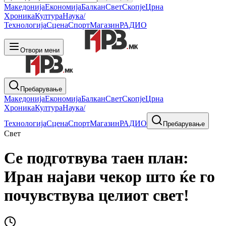
Македонија
Економија
Балкан
Свет
Скопје
Црна
Хроника
Култура
Наука/
Технологија
Сцена
Спорт
Магазин
РАДИО
Отвори мени
Пребарување
Македонија
Економија
Балкан
Свет
Скопје
Црна
Хроника
Култура
Наука/
Технологија
Сцена
Спорт
Магазин
РАДИО
Пребарување
Свет
Се подготвува таен план:
Иран најави чекор што ќе го
почувствува целиот свет!