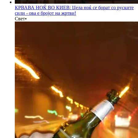
КРВАВА НОЌ ВО КИЕВ: Цела ноќ се борат со руските
сили - ова е бројот на жртви!
Свет
•