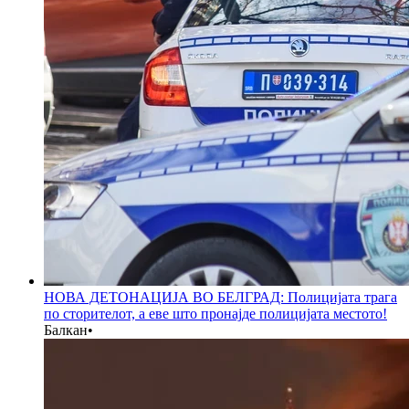
НОВА ДЕТОНАЦИЈА ВО БЕЛГРАД: Полицијата трага
по сторителот, а еве што пронајде полицијата местото!
Балкан
•