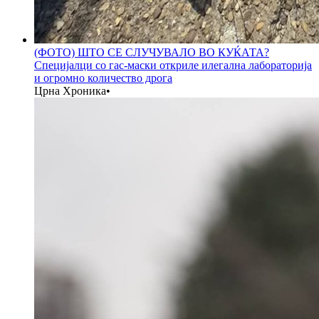
(ФОТО) ШТО СЕ СЛУЧУВАЛО ВО КУЌАТА?
Специјалци со гас-маски откриле илегална лабораторија
и огромно количество дрога
Црна Хроника
•