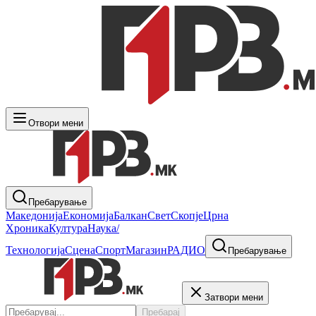
Отвори мени
Пребарување
Македонија
Економија
Балкан
Свет
Скопје
Црна
Хроника
Култура
Наука/
Технологија
Сцена
Спорт
Магазин
РАДИО
Пребарување
Затвори мени
Пребарај