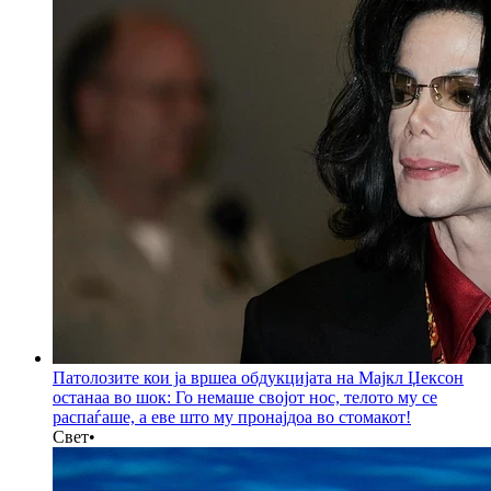
Патолозите кои ја вршеа обдукцијата на Мајкл Џексон
останаа во шок: Го немаше својот нос, телото му се
распаѓаше, а еве што му пронајдоа во стомакот!
Свет
•