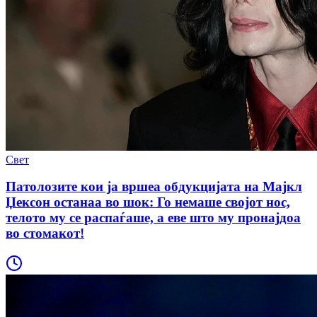
Свет
Патолозите кои ја вршеа обдукцијата на Мајкл
Џексон останаа во шок: Го немаше својот нос,
телото му се распаѓаше, а еве што му пронајдоа
во стомакот!