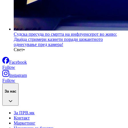
Судска пресуда по смртта на инфлуенсерот во живо:
Двајца стримери казнети поради шокантното
однесување пред камера!
Свет
•
Facebook
Follow
Instagram
Follow
За нас
За ПРВ.мк
Контакт
Маркетинг