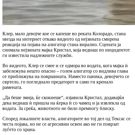
Клер, мало девојче кое се капеше во реката Колорадо, стана
ѕвезда на интернет откако видеото од нејзината смирена
реакција на појава на алигатор стана вирално. Сцената ја
снимала нејзината мајка Кристал, која веднаш по инцидентот
ги известила надлежните служби.
Во видеото, Клер се смее и се одмора во водата, кога мајка ѝ
забележува нешто опасно – голем алигатор со видлива глава
се приближува на површината. Наместо паника, девојчето се
свртело, го погледнало предаторот и само ги кренало
рамената.
„Да беше змија, ќе скокнеше“, изјавила Кристал, додавајќи
дека веднаш ѝ пришла на ќерка ѝ со чамец и ја извлекла од
водата. За среќа, животното не било премногу блиску.
Според локалните власти, алигаторите во тој дел од Тексас се
честа појава, но не се агресивни освен ако не ги поврзат
луѓето со храна.