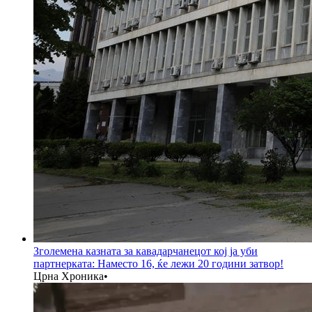
Зголемена казната за кавадарчанецот кој ја уби
партнерката: Наместо 16, ќе лежи 20 години затвор!
Црна Хроника
•