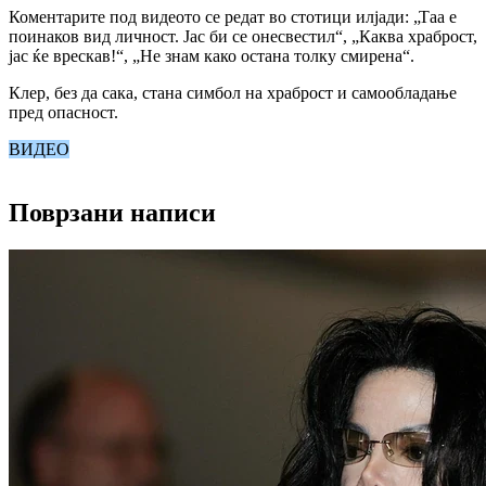
Коментарите под видеото се редат во стотици илјади: „Таа е
поинаков вид личност. Јас би се онесвестил“, „Каква храброст,
јас ќе врескав!“, „Не знам како остана толку смирена“.
Клер, без да сака, стана симбол на храброст и самообладање
пред опасност.
ВИДЕО
Поврзани написи