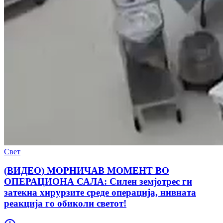
Свет
(ВИДЕО) МОРНИЧАВ МОМЕНТ ВО
ОПЕРАЦИОНА САЛА: Силен земјотрес ги
затекна хирурзите среде операција, нивната
реакција го обиколи светот!