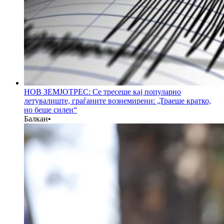
НОВ ЗЕМЈОТРЕС: Се тресеше кај популарно
летувалиште, граѓаните вознемирени: „Траеше кратко,
но беше силен“
Балкан
•