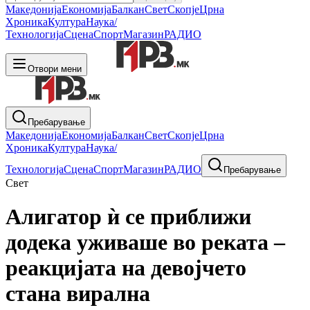
Македонија
Економија
Балкан
Свет
Скопје
Црна
Хроника
Култура
Наука/
Технологија
Сцена
Спорт
Магазин
РАДИО
Отвори мени
Пребарување
Македонија
Економија
Балкан
Свет
Скопје
Црна
Хроника
Култура
Наука/
Технологија
Сцена
Спорт
Магазин
РАДИО
Пребарување
Свет
Алигатор ѝ се приближи
додека уживаше во реката –
реакцијата на девојчето
стана вирална