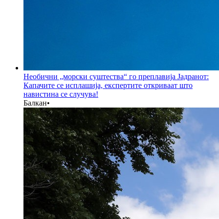
Необични „морски суштества“ го преплавија Јадранот:
Капачите се исплашија, експертите откриваат што
навистина се случува!
Балкан
•