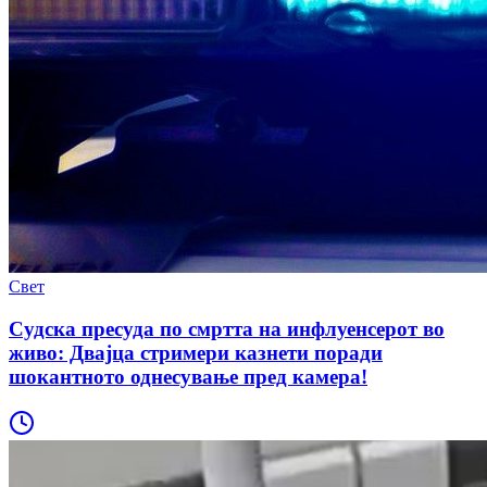
Свет
Судска пресуда по смртта на инфлуенсерот во
живо: Двајца стримери казнети поради
шокантното однесување пред камера!