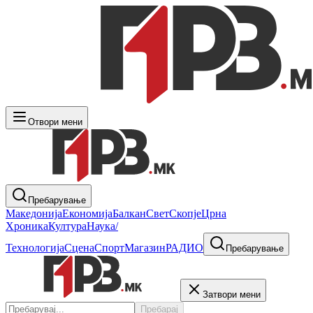
Отвори мени
Пребарување
Македонија
Економија
Балкан
Свет
Скопје
Црна
Хроника
Култура
Наука/
Технологија
Сцена
Спорт
Магазин
РАДИО
Пребарување
Затвори мени
Пребарај