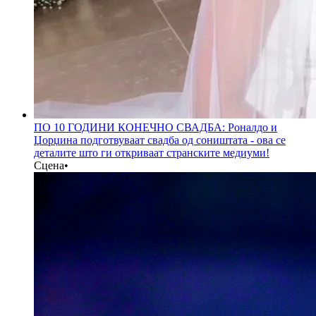
ПО 10 ГОДИНИ КОНЕЧНО СВАДБА: Роналдо и
Џорџина подготвуваат свадба од соништата - oва се
деталите што ги откриваат странските медиуми!
Сцена
•