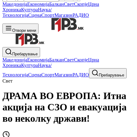
Македонија
Економија
Балкан
Свет
Скопје
Црна
Хроника
Култура
Наука/
Технологија
Сцена
Спорт
Магазин
РАДИО
Отвори мени
Пребарување
Македонија
Економија
Балкан
Свет
Скопје
Црна
Хроника
Култура
Наука/
Технологија
Сцена
Спорт
Магазин
РАДИО
Пребарување
Свет
ДРАМА ВО ЕВРОПА: Итна
акција на СЗО и евакуација
во неколку држави!