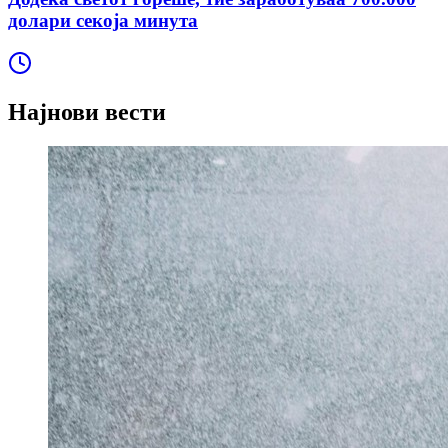
долари секоја минута
Најнови вести