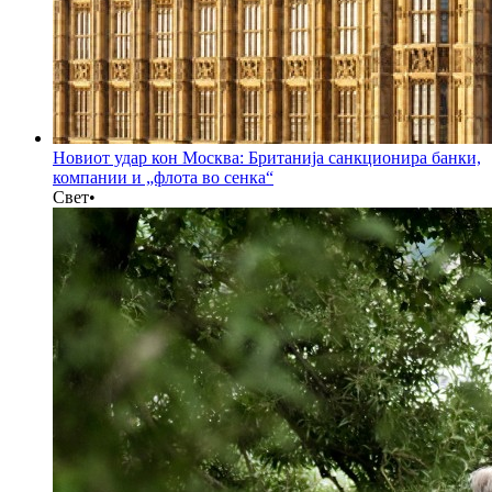
Новиот удар кон Москва: Британија санкционира банки,
компании и „флота во сенка“
Свет
•