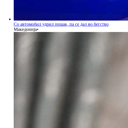
Со автомобил удрил пешак, па се дал во бегство
Македонија
•