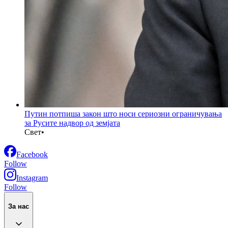
Путин потпиша закон што носи сериозни ограничувања
за Русите надвор од земјата
Свет
•
Facebook
Follow
Instagram
Follow
За нас