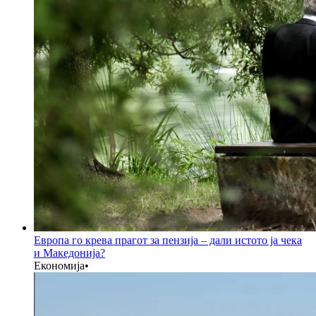
Европа го крева прагот за пензија – дали истото ја чека
и Македонија?
Економија
•