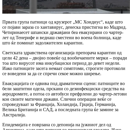
Првата група патници од крузерот „МС Хондиус“, каде што 
се појави зараза со хантавирус, денеска пристигна во Мадрид. 
Четиринаесет шпански државјани беа евакуирани со чартер-
лет од Тенерифе и веднаш сместени во воена болница, каде 
што ќе поминат задолжителен карантин.
Светската здравствена организација препорача карантин од 
цели 42 дена – двојно повеќе од вообичаените мерки – поради 
тоа што вирусот има инкубациски период до девет недели. 
Иако патниците засега немаат симптоми, строгите протоколи 
се воведени за да се спречи секое можно ширење.
Евакуацијата се одвива под драматични сцени: патниците во 
бели заштитни одела, прскани со дезинфекциски средства на 
аеродромите, а потоа со автобуси префрлени до чартер-летови 
кон своите матични држави. Слични операции веќе се 
спроведуваат за Франција, Холандија, Грција, Германија, 
Велика Британија и САД, а последната група ќе замине за 
Австралија.
Епидемијата е поврзана со депонија на јужниот дел од 
Аргентина, каде што вирусот го пренесуваат глодари. Иако 