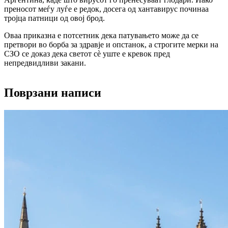
преносот меѓу луѓе е редок, досега од хантавирус починаа 
тројца патници од овој брод.
Оваа приказна е потсетник дека патувањето може да се 
претвори во борба за здравје и опстанок, а строгите мерки на 
СЗО се доказ дека светот сè уште е кревок пред 
непредвидливи закани.
Поврзани написи