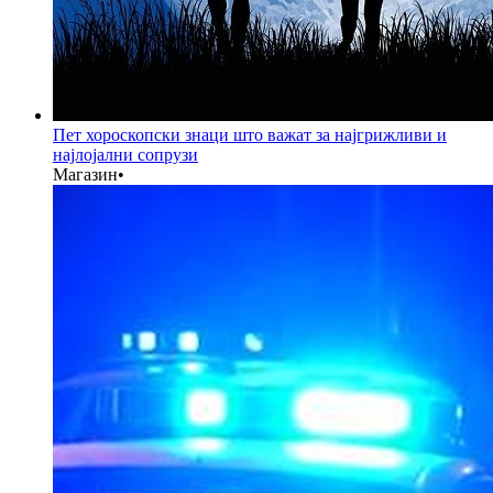
Пет хороскопски знаци што важат за најгрижливи и
најлојални сопрузи
Магазин
•