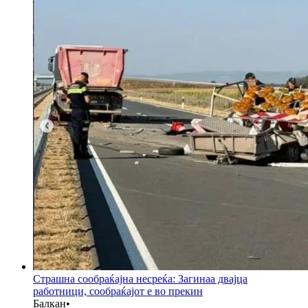
Страшна сообраќајна несреќа: Загинаа двајца
работници, сообраќајот е во прекин
Балкан
•