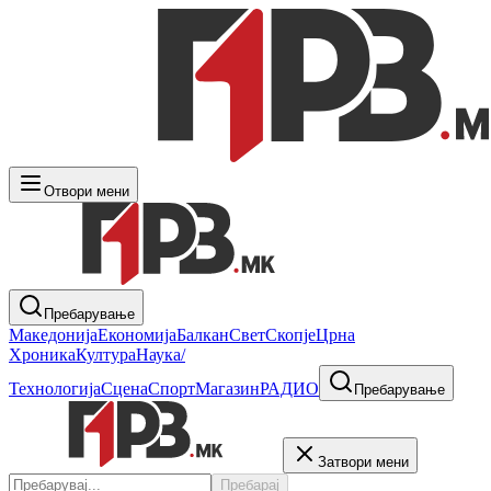
Отвори мени
Пребарување
Македонија
Економија
Балкан
Свет
Скопје
Црна
Хроника
Култура
Наука/
Технологија
Сцена
Спорт
Магазин
РАДИО
Пребарување
Затвори мени
Пребарај