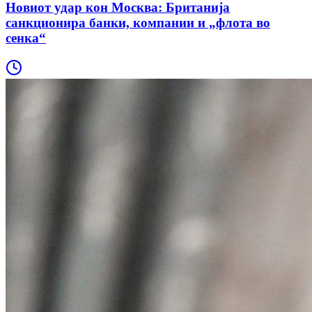
Новиот удар кон Москва: Британија
санкционира банки, компании и „флота во
сенка“