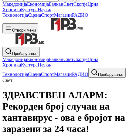
Македонија
Економија
Балкан
Свет
Скопје
Црна
Хроника
Култура
Наука/
Технологија
Сцена
Спорт
Магазин
РАДИО
Отвори мени
Пребарување
Македонија
Економија
Балкан
Свет
Скопје
Црна
Хроника
Култура
Наука/
Технологија
Сцена
Спорт
Магазин
РАДИО
Пребарување
Свет
ЗДРАВСТВЕН АЛАРМ:
Рекорден број случаи на
хантавирус - ова е бројот на
заразени за 24 часа!