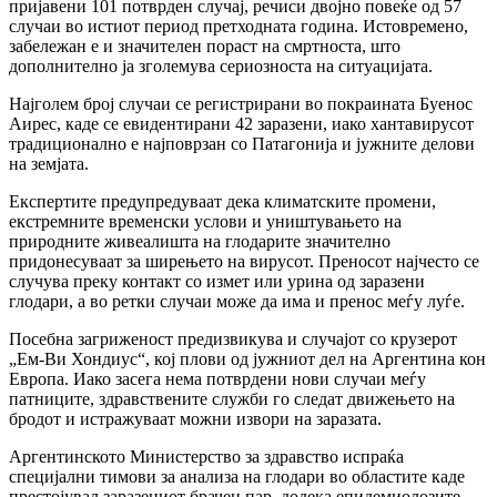
пријавени 101 потврден случај, речиси двојно повеќе од 57
случаи во истиот период претходната година. Истовремено,
забележан е и значителен пораст на смртноста, што
дополнително ја зголемува сериозноста на ситуацијата.
Најголем број случаи се регистрирани во покраината Буенос
Аирес, каде се евидентирани 42 заразени, иако хантавирусот
традиционално е најповрзан со Патагонија и јужните делови
на земјата.
Експертите предупредуваат дека климатските промени,
екстремните временски услови и уништувањето на
природните живеалишта на глодарите значително
придонесуваат за ширењето на вирусот. Преносот најчесто се
случува преку контакт со измет или урина од заразени
глодари, а во ретки случаи може да има и пренос меѓу луѓе.
Посебна загриженост предизвикува и случајот со крузерот
„Ем-Ви Хондиус“, кој плови од јужниот дел на Аргентина кон
Европа. Иако засега нема потврдени нови случаи меѓу
патниците, здравствените служби го следат движењето на
бродот и истражуваат можни извори на заразата.
Аргентинското Министерство за здравство испраќа
специјални тимови за анализа на глодари во областите каде
престојувал заразениот брачен пар, додека епидемиолозите