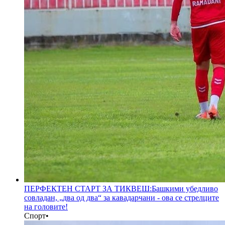
ПЕРФЕКТЕН СТАРТ ЗА ТИКВЕШ:Башкими убедливо
совладан, „два од два“ за кавадарчани - ова се стрелците
на головите!
Спорт
•