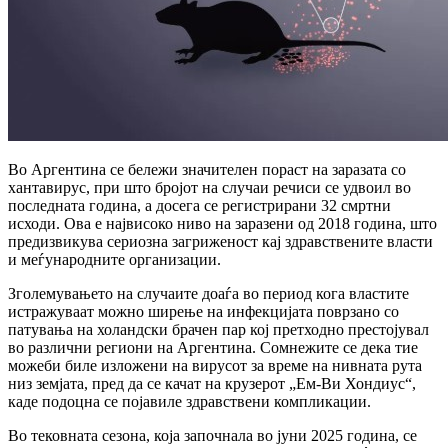
Во Аргентина се бележи значителен пораст на заразата со
хантавирус, при што бројот на случаи речиси се удвоил во
последната година, а досега се регистрирани 32 смртни
исходи. Ова е највисоко ниво на заразени од 2018 година, што
предизвикува сериозна загриженост кај здравствените власти
и меѓународните организации.
Зголемувањето на случаите доаѓа во период кога властите
истражуваат можно ширење на инфекцијата поврзано со
патувања на холандски брачен пар кој претходно престојувал
во различни региони на Аргентина. Сомнежите се дека тие
можеби биле изложени на вирусот за време на нивната рута
низ земјата, пред да се качат на крузерот „Ем-Ви Хондиус“,
каде подоцна се појавиле здравствени компликации.
Во тековната сезона, која започнала во јуни 2025 година, се