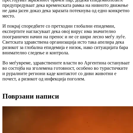
предупредуваат дека временската рамка на нивното движење
не дава јасен доказ дека заразата потекнува од едно конкретно
место.
И покрај споредбите со претходни глобални епидемии,
експертите нагласуваат дека овој вирус има значително
поограничен начин на пренос и не се шири лесно меѓу луѓе.
Светската здравствена организација исто така апелира дека
ризикот за глобална епидемија е низок, иако ситуацијата бара
внимателно следење и контрола.
Во меѓувреме, здравствените власти во Аргентина остануваат
во состојба на зголемена готовност, особено во туристичките
и руралните региони каде контактот со диви животни е
почест, а ризикот од инфекција поголем.
Поврзани написи