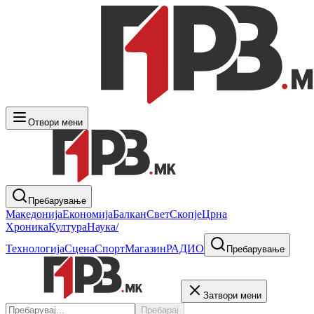
Отвори мени
Пребарување
Македонија
Економија
Балкан
Свет
Скопје
Црна
Хроника
Култура
Наука/
Технологија
Сцена
Спорт
Магазин
РАДИО
Пребарување
Затвори мени
Пребарај