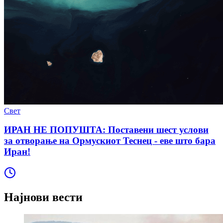
Свет
ИРАН НЕ ПОПУШТА: Поставени шест услови
за отворање на Ормускиот Теснец - еве што бара
Иран!
Најнови вести