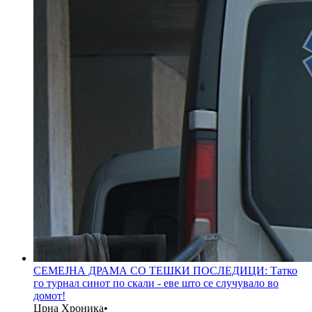
СЕМЕЈНА ДРАМА СО ТЕШКИ ПОСЛЕДИЦИ: Татко
го турнал синот по скали - еве што се случувало во
домот!
Црна Хроника
•