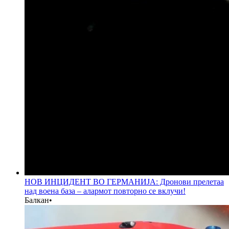
НОВ ИНЦИДЕНТ ВО ГЕРМАНИЈА: Дронови прелетаа
над воена база – алармот повторно се вклучи!
Балкан
•