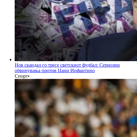
Нов скандал го тресе светскиот фудбал: Сериозни
обвинувања против Џани Инфантино
Спорт
•