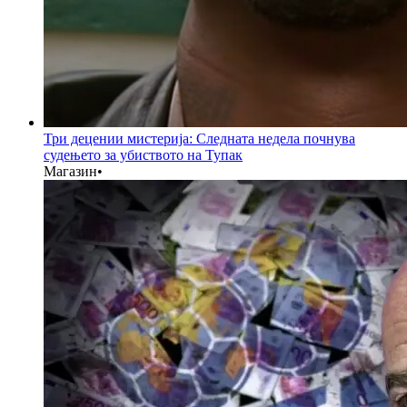
Три децении мистерија: Следната недела почнува
судењето за убиството на Тупак
Магазин
•