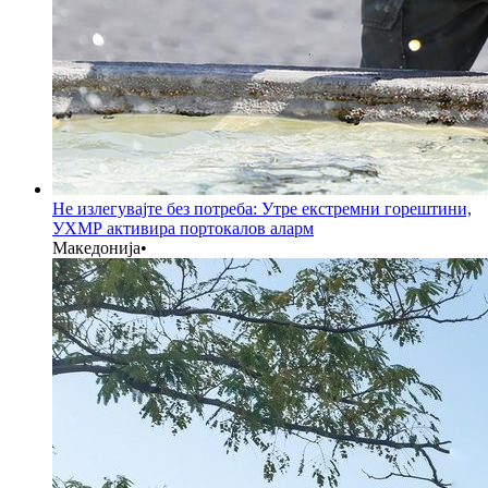
Не излегувајте без потреба: Утре екстремни горештини,
УХМР активира портокалов аларм
Македонија
•