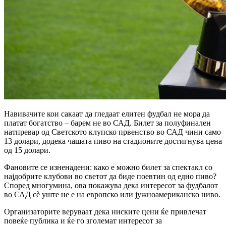
Навивачите кои сакаат да гледаат елитен фудбал не мора да
платат богатство – барем не во САД. Билет за полуфинален
натпревар од Светското клупско првенство во САД чини само
13 долари, додека чашата пиво на стадионите достигнува цена
од 15 долари.
Фановите се изненадени: како е можно билет за спектакл со
најдобрите клубови во светот да биде поевтин од едно пиво?
Според многумина, ова покажува дека интересот за фудбалот
во САД сè уште не е на европско или јужноамериканско ниво.
Организаторите веруваат дека ниските цени ќе привлечат
повеќе публика и ќе го зголемат интересот за