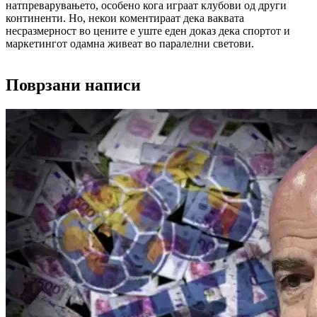
натпреварувањето, особено кога играат клубови од други
континенти. Но, некои коментираат дека ваквата
несразмерност во цените е уште еден доказ дека спортот и
маркетингот одамна живеат во паралелни светови.
Поврзани написи