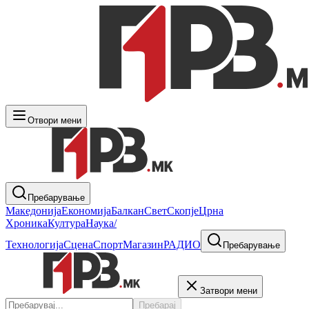
Отвори мени
Пребарување
Македонија
Економија
Балкан
Свет
Скопје
Црна
Хроника
Култура
Наука/
Технологија
Сцена
Спорт
Магазин
РАДИО
Пребарување
Затвори мени
Пребарај