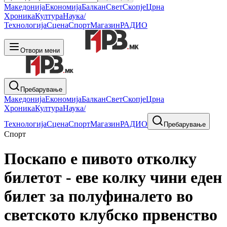
Македонија
Економија
Балкан
Свет
Скопје
Црна
Хроника
Култура
Наука/
Технологија
Сцена
Спорт
Магазин
РАДИО
Отвори мени
Пребарување
Македонија
Економија
Балкан
Свет
Скопје
Црна
Хроника
Култура
Наука/
Технологија
Сцена
Спорт
Магазин
РАДИО
Пребарување
Спорт
Поскапо е пивото отколку
билетот - еве колку чини еден
билет за полуфиналето во
светското клубско првенство