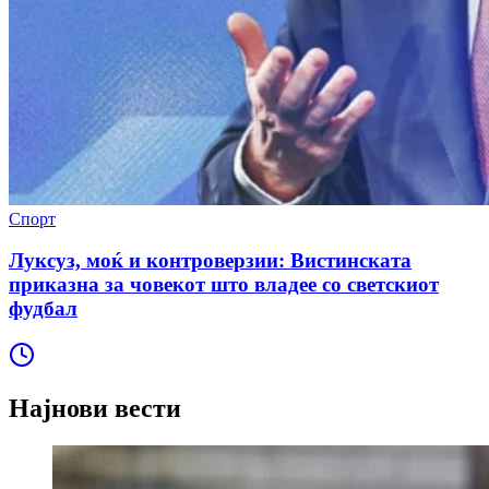
Спорт
Луксуз, моќ и контроверзии: Вистинската
приказна за човекот што владее со светскиот
фудбал
Најнови вести