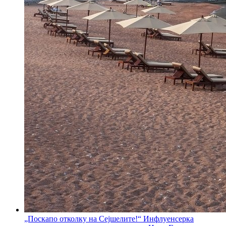
„Поскапо отколку на Сејшелите!“ Инфлуенсерка