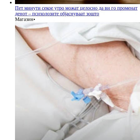
Пет минути секое утро можат целосно да ви го променат
денот – психолозите објаснуваат зошто
Магазин
•