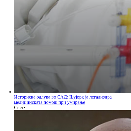
Историска одлука во САД: Њујорк ја легализира
медицинската помош при умирање
Свет
•