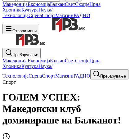
Македонија
Економија
Балкан
Свет
Скопје
Црна
Хроника
Култура
Наука/
Технологија
Сцена
Спорт
Магазин
РАДИО
Отвори мени
Пребарување
Македонија
Економија
Балкан
Свет
Скопје
Црна
Хроника
Култура
Наука/
Технологија
Сцена
Спорт
Магазин
РАДИО
Пребарување
Спорт
ГОЛЕМ УСПЕХ:
Македонски клуб
доминираше на Балканот!