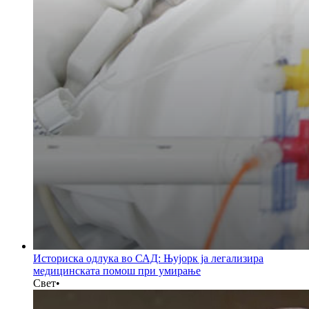
Историска одлука во САД: Њујорк ја легализира
медицинската помош при умирање
Свет
•