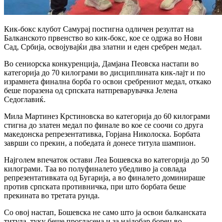
Кик-бокс клубот
Самурај
постигна одличен резултат на
Балканското првенство во кик-бокс, кое се одржа во Нови
Сад, Србија, освојувајќи два златни и еден сребрен медал.
Во сениорска конкуренција, Дамјана Пеовска настапи во
категорија до 70 килограми во дисциплината кик-лајт и по
израмнета финална борба го освои сребрениот медал, откако
беше поразена од српската натпреварувачка Јелена
Седоглавиќ.
Мила Мартинез Крстиновска во категорија до 60 килограми
стигна до златен медал по финале во кое се соочи со друга
македонска репрезентативка, Горјана Николоска. Борбата
заврши со прекин, а победата ѝ донесе титула шампион.
Најголем впечаток остави Леа Бошевска во категорија до 50
килограми. Таа во полуфиналето убедливо ја совлада
репрезентативката од Бугарија, а во финалето доминираше
против српската противничка, при што борбата беше
прекината во третата рунда.
Со овој настап, Бошевска не само што ја освои балканската
титула, туку беше прогласена и за најдобар борец во