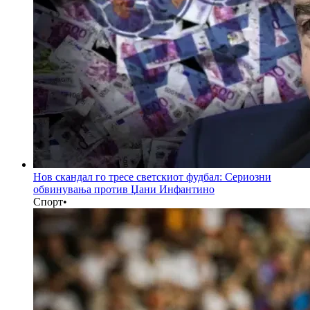
Нов скандал го тресе светскиот фудбал: Сериозни
обвинувања против Џани Инфантино
Спорт
•