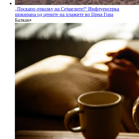
„Поскапо отколку на Сејшелите!“ Инфлуенсерка
шокирана од цените на плажите во Црна Гора
Балкан
•