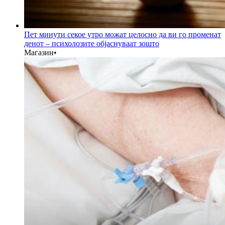
Пет минути секое утро можат целосно да ви го променат
денот – психолозите објаснуваат зошто
Магазин
•