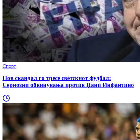
Спорт
Нов скандал го тресе светскиот фудбал:
Сериозни обвинувања против Џани Инфантино