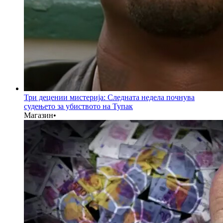
Три децении мистерија: Следната недела почнува
судењето за убиството на Тупак
Магазин
•