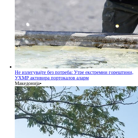
Не излегувајте без потреба: Утре екстремни горештини,
УХМР активира портокалов аларм
Македонија
•