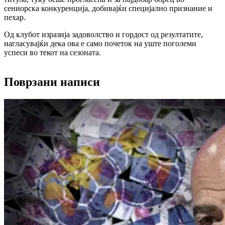
сениорска конкуренција, добивајќи специјално признание и
пехар.
Од клубот изразија задоволство и гордост од резултатите,
нагласувајќи дека ова е само почеток на уште поголеми
успеси во текот на сезоната.
Поврзани написи