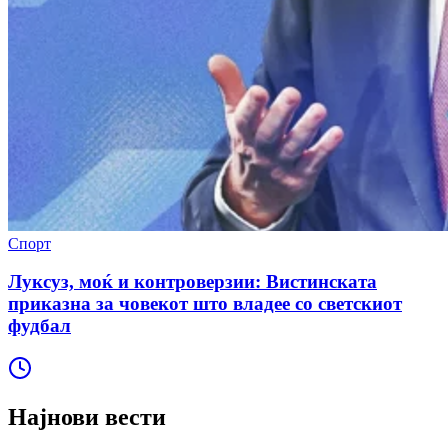
Спорт
Луксуз, моќ и контроверзии: Вистинската
приказна за човекот што владее со светскиот
фудбал
Најнови вести