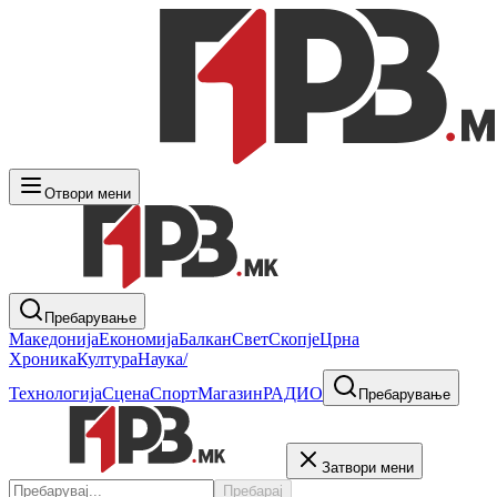
Отвори мени
Пребарување
Македонија
Економија
Балкан
Свет
Скопје
Црна
Хроника
Култура
Наука/
Технологија
Сцена
Спорт
Магазин
РАДИО
Пребарување
Затвори мени
Пребарај