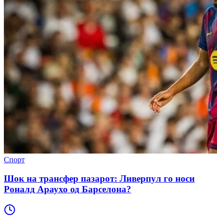
Спорт
Шок на трансфер пазарот: Ливерпул го носи
Роналд Араухо од Барселона?