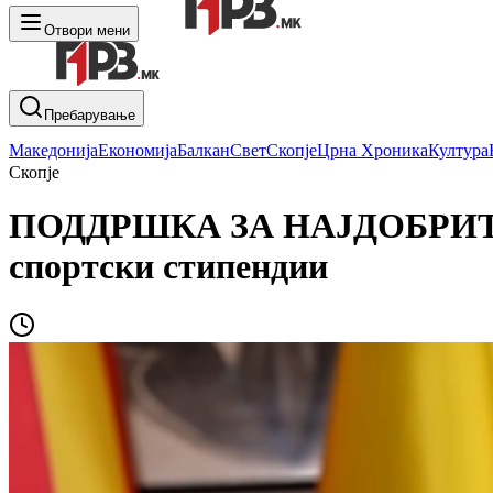
Отвори мени
Пребарување
Македонија
Економија
Балкан
Свет
Скопје
Црна Хроника
Култура
Скопје
ПОДДРШКА ЗА НАЈДОБРИТЕ: О
спортски стипендии