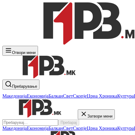
Отвори мени
Пребарување
Македонија
Економија
Балкан
Свет
Скопје
Црна Хроника
Култура
Затвори мени
Пребарај
Македонија
Економија
Балкан
Свет
Скопје
Црна Хроника
Култура