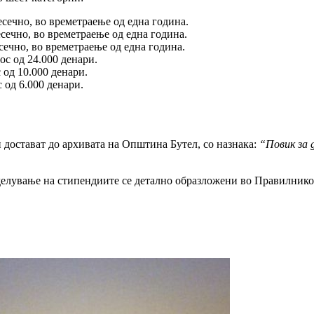
есечно, во времетраење од една година.
есечно, во времетраење од една година.
сечно, во времетраење од една година.
ос од 24.000 денари.
 од 10.000 денари.
 од 6.000 денари.
 достават до архивата на Општина Бутел, со назнака:
“Повик за 
елување на стипендиите се детално образложени во Правилникот