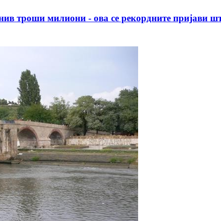
нив троши милиони - ова се рекордните пријави ш