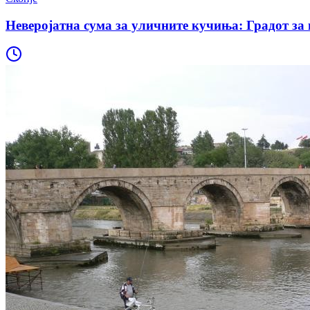
Неверојатна сума за уличните кучиња: Градот за 