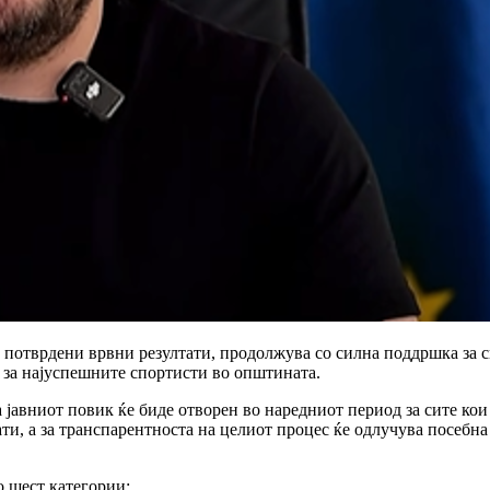
о потврдени врвни резултати, продолжува со силна поддршка за 
 за најуспешните спортисти во општината.
а јавниот повик ќе биде отворен во наредниот период за сите ко
ти, а за транспарентноста на целиот процес ќе одлучува посебн
 шест категории: