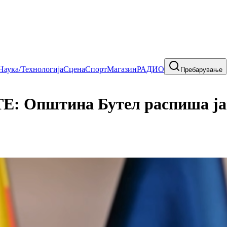
Наука/Технологија
Сцена
Спорт
Магазин
РАДИО
Пребарување
пштина Бутел распиша јавен