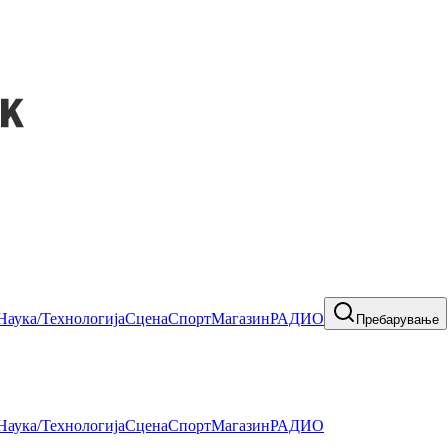
Наука/Технологија
Сцена
Спорт
Магазин
РАДИО
Пребарување
Наука/Технологија
Сцена
Спорт
Магазин
РАДИО