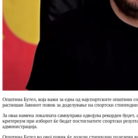
Општина Бутел, која важи за една од најспортските општини с
распишан Јавниот повик за доделување на спортски стипендии
За оваа намена локалната самоуправа одвојува рекорден буџет, 
критериум при изборот ќе бидат постигнатите спортски резулта
администрација.
Општина Бутел во овој повик ќе додели стипендии поделени во