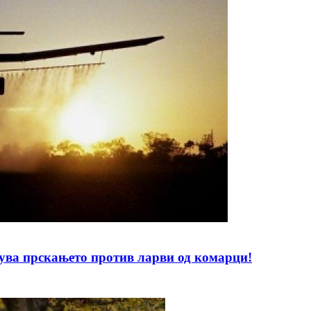
 прскањето против ларви од комарци!