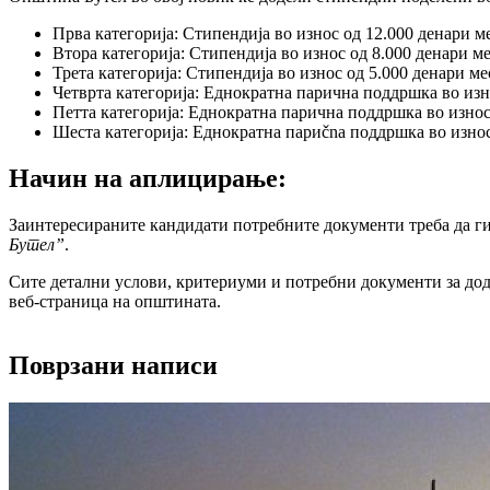
Прва категорија: Стипендија во износ од 12.000 денари м
Втора категорија: Стипендија во износ од 8.000 денари м
Трета категорија: Стипендија во износ од 5.000 денари ме
Четврта категорија: Еднократна парична поддршка во изн
Петта категорија: Еднократна парична поддршка во износ
Шеста категорија: Еднократна париčna поддршка во износ
Начин на аплицирање:
Заинтересираните кандидати потребните документи треба да ги
Бутел”
.
Сите детални услови, критериуми и потребни документи за дод
веб-страница на општината.
Поврзани написи