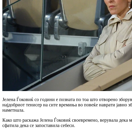
Јелена Ѓоковиќ со години е позната по тоа што отворено збору
најдобриот тенисер на сите времиња во повеќе наврати јавно зб
наметнала.
Како што раскажа Јелена Ѓоковиќ своевремено, верувала дека м
сфатила дека се запоставила себеси.