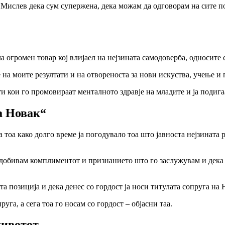
. Мислев дека сум супержена, дека можам да одговорам на сите по
 огромен товар кој влијаел на нејзината самодоверба, односите 
а моите резултати и на отвореноста за нови искуства, учење и п
и кои го промовираат менталното здравје на младите и ја подига
а Новак“
 тоа како долго време ја погодувало тоа што јавноста нејзината 
добивам комплиментот и признанието што го заслужувам и дека мо
та позиција и дека денес со гордост ја носи титулата сопруга на 
га, а сега тоа го носам со гордост – објасни таа.
животот