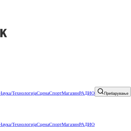
Наука/Технологија
Сцена
Спорт
Магазин
РАДИО
Пребарување
Наука/Технологија
Сцена
Спорт
Магазин
РАДИО