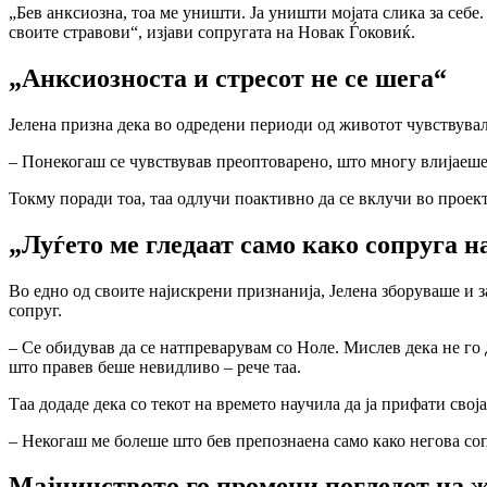
„Бев анксиозна, тоа ме уништи. Ја уништи мојата слика за себе
своите стравови“, изјави сопругата на Новак Ѓоковиќ.
„Анксиозноста и стресот не се шега“
Јелена призна дека во одредени периоди од животот чувствувала
– Понекогаш се чувствував преоптоварено, што многу влијаеше н
Токму поради тоа, таа одлучи поактивно да се вклучи во проект
„Луѓето ме гледаат само како сопруга н
Во едно од своите најискрени признанија, Јелена зборуваше и за
сопруг.
– Се обидував да се натпреварувам со Ноле. Мислев дека не го 
што правев беше невидливо – рече таа.
Таа додаде дека со текот на времето научила да ја прифати своја
– Некогаш ме болеше што бев препознаена само како негова сопру
Мајчинството го промени погледот на 