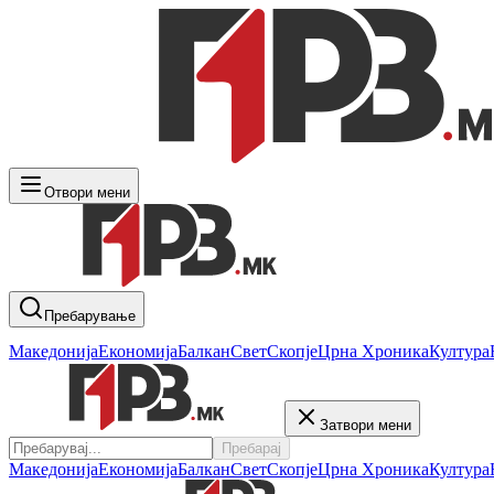
Отвори мени
Пребарување
Македонија
Економија
Балкан
Свет
Скопје
Црна Хроника
Култура
Затвори мени
Пребарај
Македонија
Економија
Балкан
Свет
Скопје
Црна Хроника
Култура