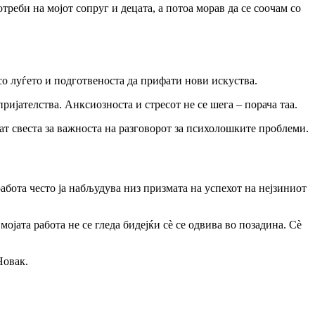
треби на мојот сопруг и децата, а потоа морав да се соочам со
со луѓето и подготвеноста да прифати нови искуства.
ријателства. Анксиозноста и стресот не се шега – порача таа.
ат свеста за важноста на разговорот за психолошките проблеми.
работа често ја набљудува низ призмата на успехот на нејзиниот
јата работа не се гледа бидејќи сè се одвива во позадина. Сè
Новак.