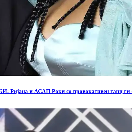
ана и АСАП Роки со провокативен танц ги оста