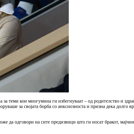
ва за теми кои многумина ги избегнуваат – од родителство и здр
оруваше за својата борба со анксиозноста и призна дека долго в
оже да одговори на сите предизвици што ги носат бракот, мајчин