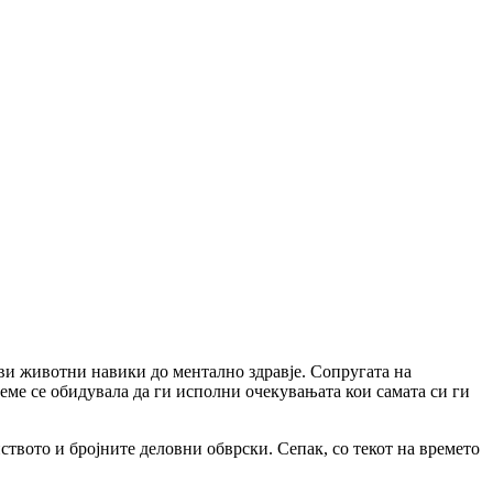
ави животни навики до ментално здравје. Сопругата на
реме се обидувала да ги исполни очекувањата кои самата си ги
ството и бројните деловни обврски. Сепак, со текот на времето