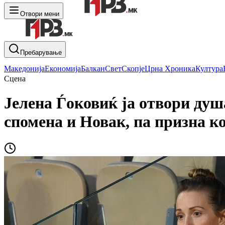
Отвори мени
Пребарување
Македонија
Економија
Балкан
Свет
Скопје
Црна Хроника
Култура
Сцена
Јелена Ѓоковиќ ја отвори душ
спомена и Новак, па призна ко