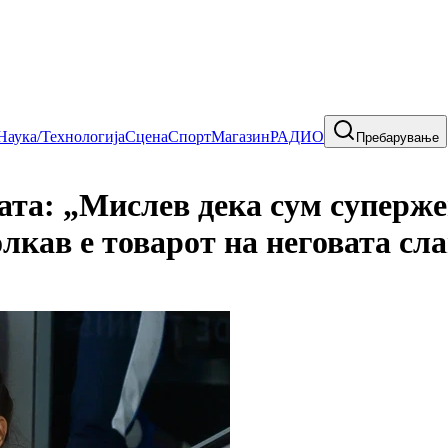
Наука/Технологија
Сцена
Спорт
Магазин
РАДИО
Пребарување
ата: „Мислев дека сум суперже
лкав е товарот на неговата сла