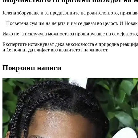
Јелена зборуваше и за предизвиците на родителството, признав
– Посветена сум им на децата и им се давам во целост. И Новак
Иако не ја исклучува можноста за проширување на семејството, 
Експертите истакнуваат дека анксиозноста е природна реакција
и ќе почнат да влијаат врз квалитетот на животот.
Поврзани написи