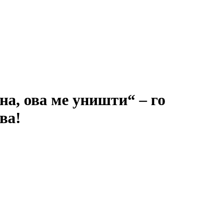
на, ова ме уништи“ – го
ва!