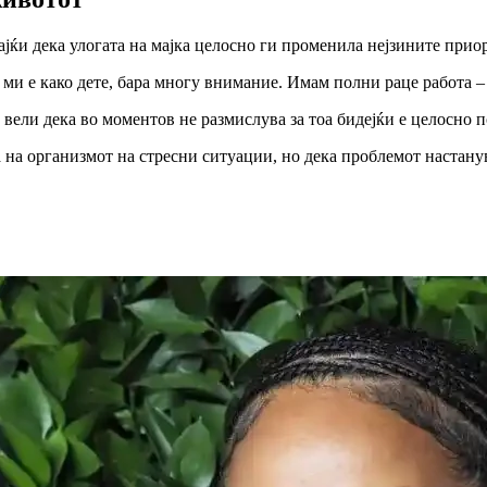
ајќи дека улогата на мајка целосно ги променила нејзините прио
 ми е како дете, бара многу внимание. Имам полни раце работа –
вели дека во моментов не размислува за тоа бидејќи е целосно п
 на организмот на стресни ситуации, но дека проблемот настанув