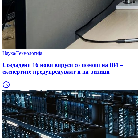
Наука/Технологија
Создадени 16 нови вируси со помош на ВИ –
експертите предупредуваат и на ризици