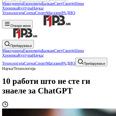
Македонија
Економија
Балкан
Свет
Скопје
Црна
Хроника
Култура
Наука/
Технологија
Сцена
Спорт
Магазин
РАДИО
Отвори мени
Пребарување
Македонија
Економија
Балкан
Свет
Скопје
Црна
Хроника
Култура
Наука/
Технологија
Сцена
Спорт
Магазин
РАДИО
Пребарување
Наука/Технологија
10 работи што не сте ги
знаеле за ChatGPT