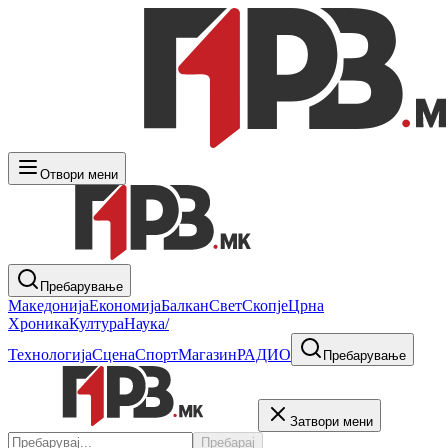
Отвори мени
Пребарување
Македонија
Економија
Балкан
Свет
Скопје
Црна
Хроника
Култура
Наука/
Технологија
Сцена
Спорт
Магазин
РАДИО
Пребарување
Затвори мени
Пребарај