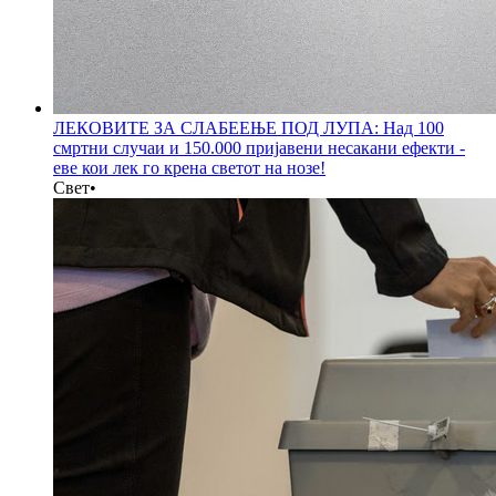
ЛЕКОВИТЕ ЗА СЛАБЕЕЊЕ ПОД ЛУПА: Над 100
смртни случаи и 150.000 пријавени несакани ефекти -
еве кои лек го крена светот на нозе!
Свет
•