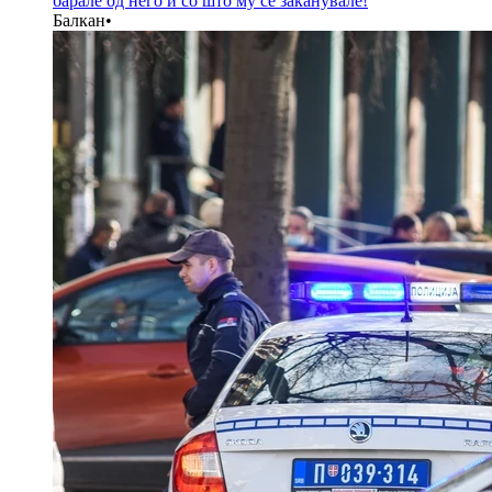
барале од него и со што му се заканувале!
Балкан
•