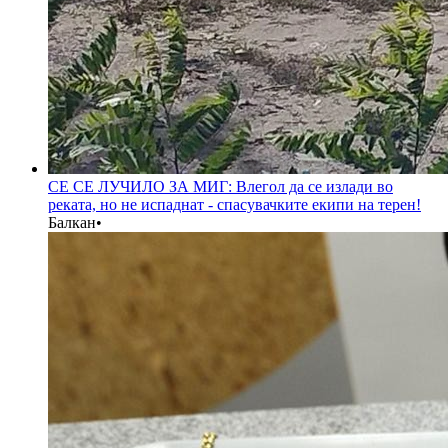
СЕ СЕ ЛУЧИЛО ЗА МИГ: Влегол да се излади во
реката, но не испаднат - спасувачките екипи на терен!
Балкан
•