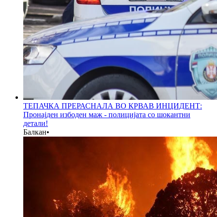
ТЕПАЧКА ПРЕРАСНАЛА ВО КРВАВ ИНЦИДЕНТ:
Пронајден избоден маж - полицијата со шокантни
детали!
Балкан
•