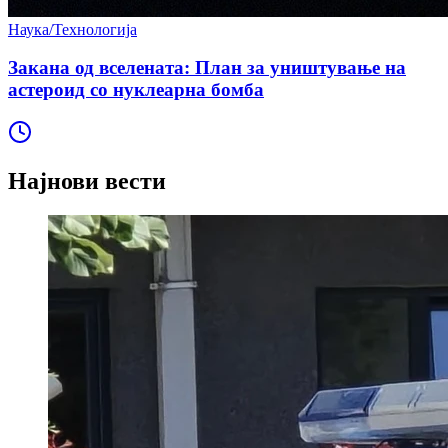
Наука/Технологија
Закана од вселената: План за уништување на
астероид со нуклеарна бомба
Најнови вести