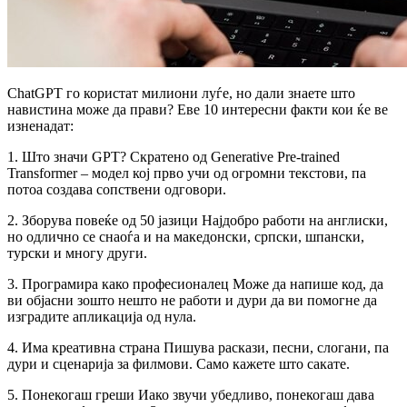
ChatGPT го користат милиони луѓе, но дали знаете што
навистина може да прави? Еве 10 интересни факти кои ќе ве
изненадат:
1. Што значи GPT? Скратено од Generative Pre-trained
Transformer – модел кој прво учи од огромни текстови, па
потоа создава сопствени одговори.
2. Зборува повеќе од 50 јазици Најдобро работи на англиски,
но одлично се снаоѓа и на македонски, српски, шпански,
турски и многу други.
3. Програмира како професионалец Може да напише код, да
ви објасни зошто нешто не работи и дури да ви помогне да
изградите апликација од нула.
4. Има креативна страна Пишува раскази, песни, слогани, па
дури и сценарија за филмови. Само кажете што сакате.
5. Понекогаш греши Иако звучи убедливо, понекогаш дава