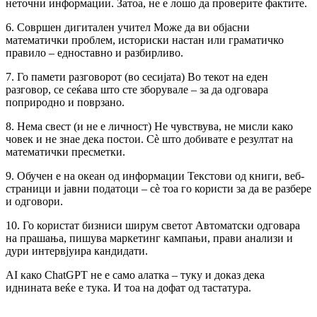
неточни информации. Затоа, не е лошо да проверите фактите.
6. Совршен дигитален учител Може да ви објасни
математички проблем, историски настан или граматичко
правило – едноставно и разбирливо.
7. Го памети разговорот (во сесијата) Во текот на еден
разговор, се сеќава што сте зборувале – за да одговара
поприродно и поврзано.
8. Нема свест (и не е личност) Не чувствува, не мисли како
човек и не знае дека постои. Сè што добивате е резултат на
математички пресметки.
9. Обучен е на океан од информации Текстови од книги, веб-
страници и јавни податоци – сè тоа го користи за да ве разбере
и одговори.
10. Го користат бизниси ширум светот Автоматски одговара
на прашања, пишува маркетинг кампањи, прави анализи и
дури интервјуира кандидати.
AI како ChatGPT не е само алатка – туку и доказ дека
иднината веќе е тука. И тоа на дофат од тастатура.