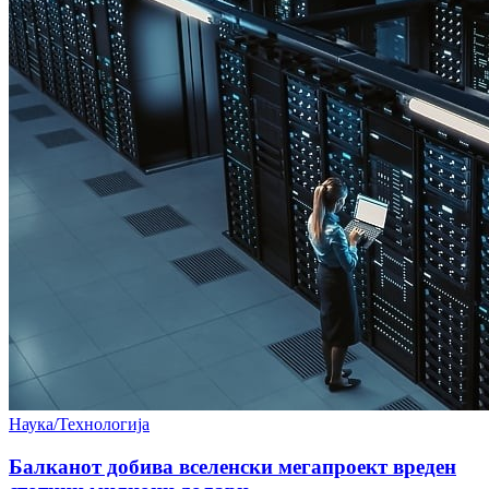
Наука/Технологија
Балканот добива вселенски мегапроект вреден