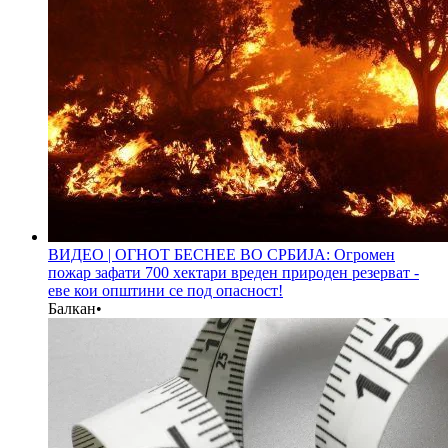
ВИДЕО | ОГНОТ БЕСНЕЕ ВО СРБИЈА: Огромен
пожар зафати 700 хектари вреден природен резерват -
еве кои општини се под опасност!
Балкан
•