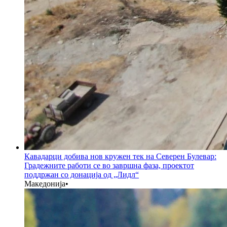
Кавадарци добива нов кружен тек на Северен Булевар:
Градежните работи се во завршна фаза, проектот
поддржан со донација од „Лидл“
Македонија
•