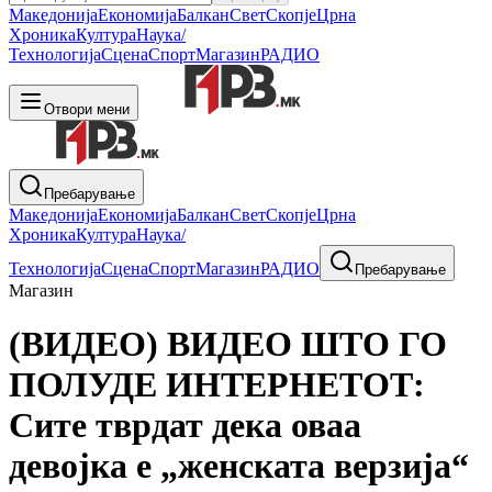
Македонија
Економија
Балкан
Свет
Скопје
Црна
Хроника
Култура
Наука/
Технологија
Сцена
Спорт
Магазин
РАДИО
Отвори мени
Пребарување
Македонија
Економија
Балкан
Свет
Скопје
Црна
Хроника
Култура
Наука/
Технологија
Сцена
Спорт
Магазин
РАДИО
Пребарување
Магазин
(ВИДЕО) ВИДЕО ШТО ГО
ПОЛУДЕ ИНТЕРНЕТОТ:
Сите тврдат дека оваа
девојка е „женската верзија“