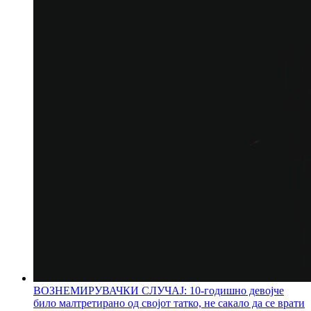
ВОЗНЕМИРУВАЧКИ СЛУЧАЈ: 10-годишно девојче
било малтретирано од својот татко, не сакало да се врати