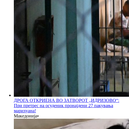
ДРОГА ОТКРИЕНА ВО ЗАТВОРОТ „ИДРИЗОВО“:
При претрес на осуденик пронајдени 27 пакувања
марихуана!
Македонија
•