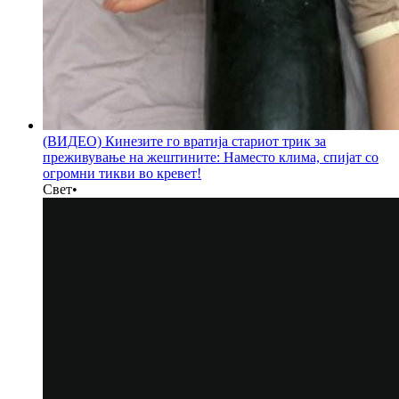
(ВИДЕО) Кинезите го вратија стариот трик за
преживување на жештините: Наместо клима, спијат со
огромни тикви во кревет!
Свет
•