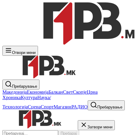
Отвори мени
Пребарување
Македонија
Економија
Балкан
Свет
Скопје
Црна
Хроника
Култура
Наука/
Технологија
Сцена
Спорт
Магазин
РАДИО
Пребарување
Затвори мени
Пребарај