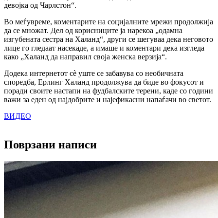
девојка од Чарлстон“.
Во меѓувреме, коментарите на социјалните мрежи продолжија
да се множат. Дел од корисниците ја нарекоа „одамна
изгубената сестра на Халанд“, други се шегуваа дека неговото
лице го гледаат насекаде, а имаше и коментари дека изгледа
како „Халанд да направил своја женска верзија“.
Додека интернетот сè уште се забавува со необичната
споредба, Ерлинг Халанд продолжува да биде во фокусот и
поради своите настапи на фудбалските терени, каде со години
важи за еден од најдобрите и најефикасни напаѓачи во светот.
ВИДЕО
Поврзани написи