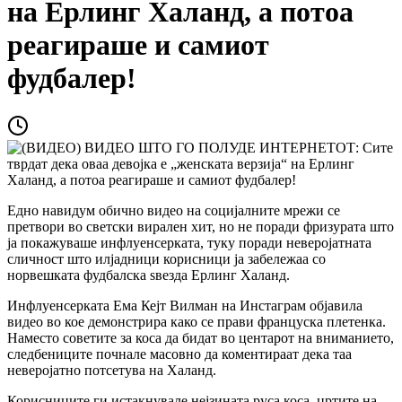
на Ерлинг Халанд, а потоа
реагираше и самиот
фудбалер!
Едно навидум обично видео на социјалните мрежи се
претвори во светски вирален хит, но не поради фризурата што
ја покажуваше инфлуенсерката, туку поради неверојатната
сличност што илјадници корисници ја забележаа со
норвешката фудбалска ѕвезда Ерлинг Халанд.
Инфлуенсерката Ема Кејт Вилман на Инстаграм објавила
видео во кое демонстрира како се прави француска плетенка.
Наместо советите за коса да бидат во центарот на вниманието,
следбениците почнале масовно да коментираат дека таа
неверојатно потсетува на Халанд.
Корисниците ги истакнувале нејзината руса коса, цртите на