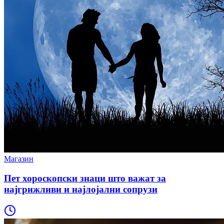
Магазин
Пет хороскопски знаци што важат за
најгрижливи и најлојални сопрузи