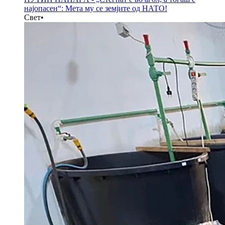
најопасен“: Мета му се земјите од НАТО!
Свет
•