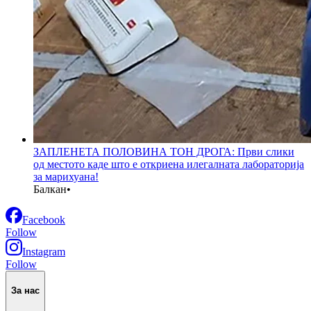
ЗАПЛЕНЕТА ПОЛОВИНА ТОН ДРОГА: Први слики
од местото каде што е откриена илегалната лабораторија
за марихуана!
Балкан
•
Facebook
Follow
Instagram
Follow
За нас