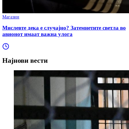
Магазин
Мислевте дека е случајно? Затемнетите светла во
авионот имаат важна улога
Најнови вести