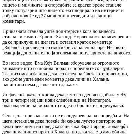
лицето и мимиките, а споредбите за кратко време станале
толку популарни што видеото експлодирало на интернет и
собрало повеќе од 27 милиони прегледи и илјадници
коментари.
Приказната станала уште поинтересна кога до видеото
стигнал и самиот Ерлинг Халанд. Норвешкиот напаѓач решил
да се приклучи на шегата и оставил краток коментар:
„Здраво“, проследен со емотикон со палец нагоре. Неговата
реакција дополнително ја зголемила популарноста на видеото.
Во ново видео, Ема Кејт Вилман зборувала за огромното
внимание што го добила поради споредбите со фудбалерот.
Таа низ смеа изјавила дека, со оглед на Светското првенство,
ако добие уште еден коментар дека личи на Халанд,
навистина нема да знае што да каже.
Инфлуенсерката открила дека само во еден ден добила меѓу
три и четири илјади нови следбеници на Инстаграм,
благодарение на виралното видео и бројните споделувања.
Сепак, таа признава дека не е воодушевена од споредбата. На
шега истакнала дека повеќе би сакала луѓето повторно да
велат дека личи на шведската пејачка Зара Ларсон, додавајќи
дека нема ништо против Халанд, но дека таа е „само обична