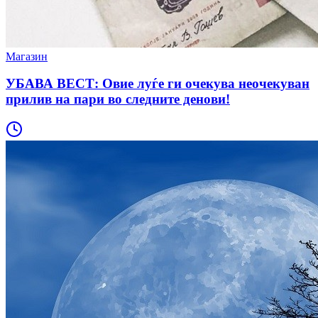
Магазин
УБАВА ВЕСТ: Овие луѓе ги очекува неочекуван
прилив на пари во следните денови!