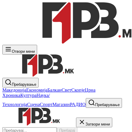
Отвори мени
Пребарување
Македонија
Економија
Балкан
Свет
Скопје
Црна
Хроника
Култура
Наука/
Технологија
Сцена
Спорт
Магазин
РАДИО
Пребарување
Затвори мени
Пребарај