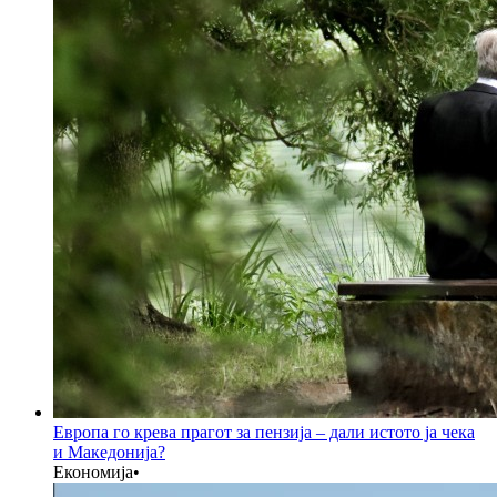
Европа го крева прагот за пензија – дали истото ја чека
и Македонија?
Економија
•