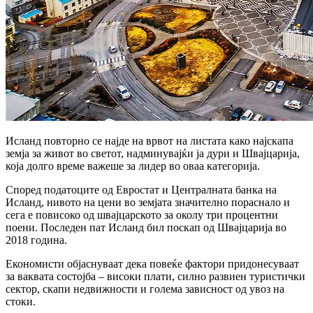
Исланд повторно се најде на врвот на листата како најскапа
земја за живот во светот, надминувајќи ја дури и Швајцарија,
која долго време важеше за лидер во оваа категорија.
Според податоците од Евростат и Централната банка на
Исланд, нивото на цени во земјата значително пораснало и
сега е повисоко од швајцарското за околу три процентни
поени. Последен пат Исланд бил поскап од Швајцарија во
2018 година.
Економисти објаснуваат дека повеќе фактори придонесуваат
за ваквата состојба – високи плати, силно развиен туристички
сектор, скапи недвижности и голема зависност од увоз на
стоки.