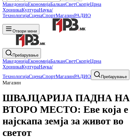
Македонија
Економија
Балкан
Свет
Скопје
Црна
Хроника
Култура
Наука/
Технологија
Сцена
Спорт
Магазин
РАДИО
Отвори мени
Пребарување
Македонија
Економија
Балкан
Свет
Скопје
Црна
Хроника
Култура
Наука/
Технологија
Сцена
Спорт
Магазин
РАДИО
Пребарување
Магазин
ШВАЈЦАРИЈА ПАДНА НА
ВТОРО МЕСТО: Еве која е
најскапа земја за живот во
светот