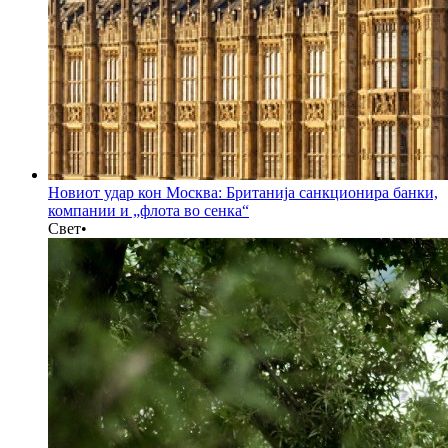
Новиот удар кон Москва: Британија санкционира банки,
компании и „флота во сенка“
Свет
•