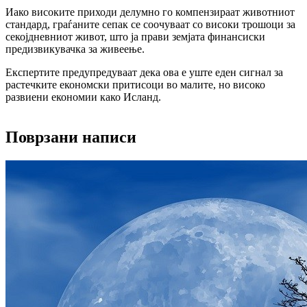
Иако високите приходи делумно го компензираат животниот
стандард, граѓаните сепак се соочуваат со високи трошоци за
секојдневниот живот, што ја прави земјата финансиски
предизвикувачка за живеење.
Експертите предупредуваат дека ова е уште еден сигнал за
растечките економски притисоци во малите, но високо
развиени економии како Исланд.
Поврзани написи