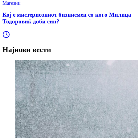
Магазин
Кој е мистериозниот бизнисмен со кого Милица
Тодоровиќ доби син?
Најнови вести