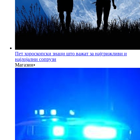
Пет хороскопски знаци што важат за најгрижливи и
најлојални сопрузи
Магазин
•