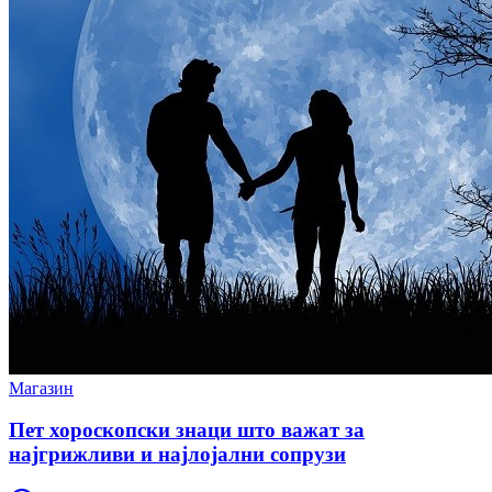
Магазин
Пет хороскопски знаци што важат за
најгрижливи и најлојални сопрузи