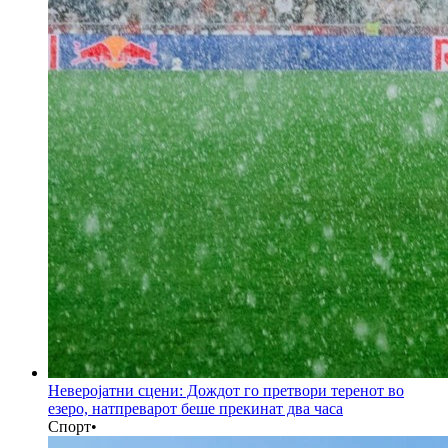
Неверојатни сцени: Дождот го претвори теренот во
езеро, натпреварот беше прекинат два часа
Спорт
•