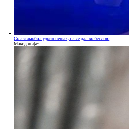
Со автомобил удрил пешак, па се дал во бегство
Македонија
•