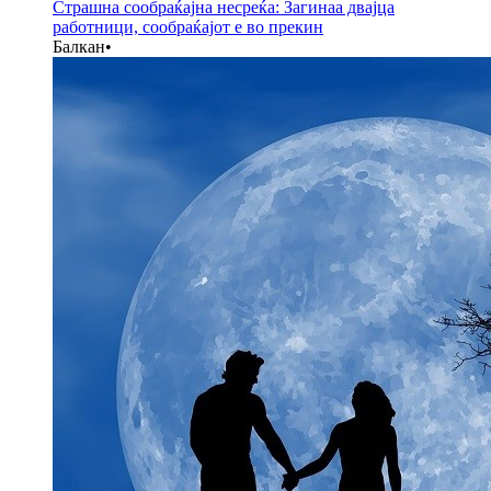
Страшна сообраќајна несреќа: Загинаа двајца
работници, сообраќајот е во прекин
Балкан
•