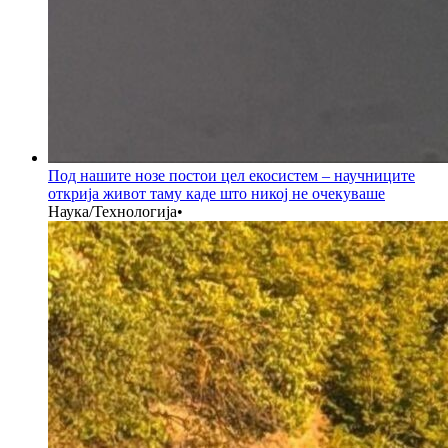
Под нашите нозе постои цел екосистем – научниците
открија живот таму каде што никој не очекуваше
Наука/Технологија
•