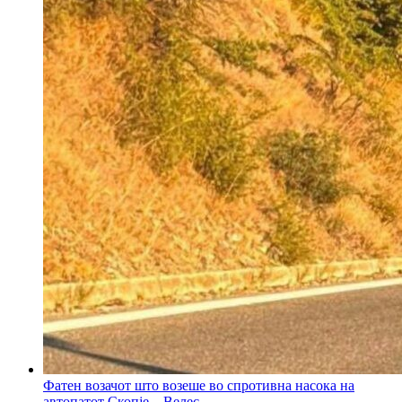
Фатен возачот што возеше во спротивна насока на
автопатот Скопје – Велес