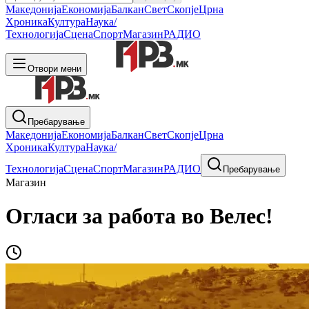
Македонија
Економија
Балкан
Свет
Скопје
Црна
Хроника
Култура
Наука/
Технологија
Сцена
Спорт
Магазин
РАДИО
Отвори мени
Пребарување
Македонија
Економија
Балкан
Свет
Скопје
Црна
Хроника
Култура
Наука/
Технологија
Сцена
Спорт
Магазин
РАДИО
Пребарување
Магазин
Огласи за работа во Велес!