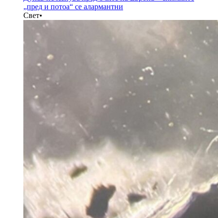
„пред и потоа“ се алармантни
Свет
•