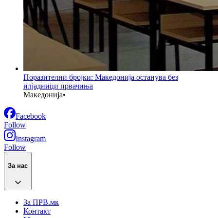
Поразителни бројки: Македонија останува без
илјадници првачиња
Македонија
•
Facebook
Follow
Instagram
Follow
За нас
За ПРВ.мк
Контакт