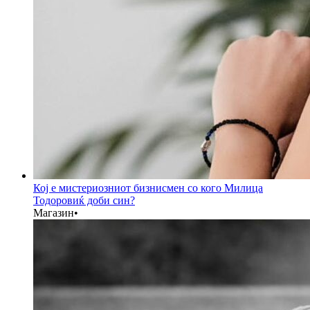
Кој е мистериозниот бизнисмен со кого Милица
Тодоровиќ доби син?
Магазин
•