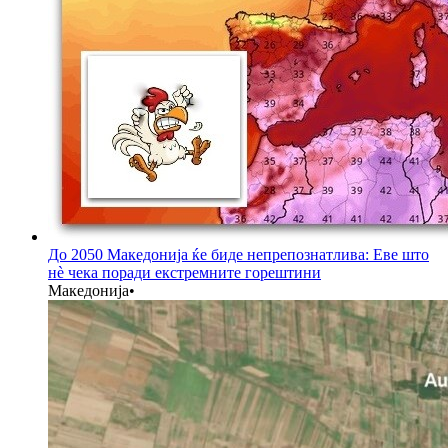
До 2050 Македонија ќе биде непрепознатлива: Еве што
нè чека поради екстремните горештини
Македонија
•