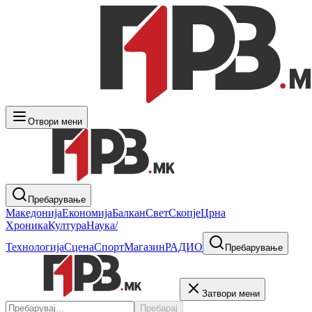
Отвори мени
Пребарување
Македонија
Економија
Балкан
Свет
Скопје
Црна
Хроника
Култура
Наука/
Технологија
Сцена
Спорт
Магазин
РАДИО
Пребарување
Затвори мени
Пребарај