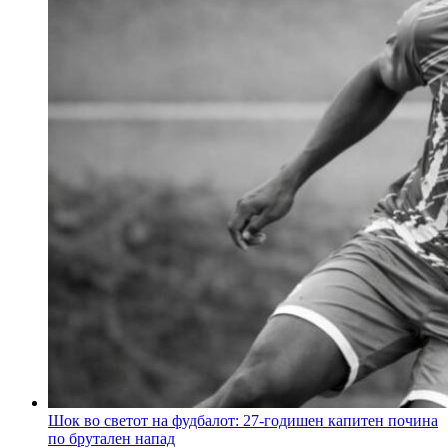
Шок во светот на фудбалот: 27-годишен капитен почина
по брутален напад