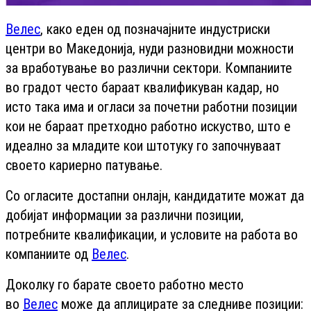
Велес
, како еден од позначајните индустриски
центри во Македонија, нуди разновидни можности
за вработување во различни сектори. Компаниите
во градот често бараат квалификуван кадар, но
исто така има и огласи за почетни работни позиции
кои не бараат претходно работно искуство, што е
идеално за младите кои штотуку го започнуваат
своето кариерно патување.
Со огласите достапни онлајн, кандидатите можат да
добијат информации за различни позиции,
потребните квалификации, и условите на работа во
компаниите од
Велес
.
Доколку го барате своето работно место
во
Велес
може да аплицирате за следниве позиции: