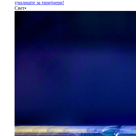
училиште за тинејџери!
Свет
•