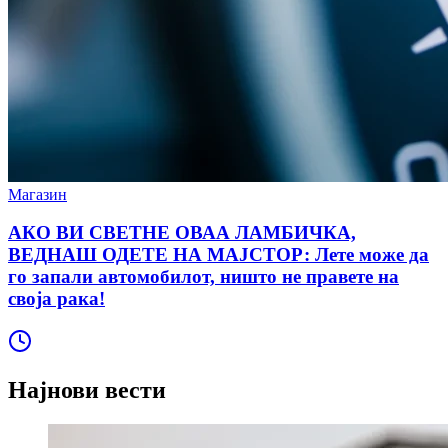
Магазин
АКО ВИ СВЕТНЕ ОВАА ЛАМБИЧКА,
ВЕДНАШ ОДЕТЕ НА МАЈСТОР: Лете може да
го запали автомобилот, ништо не правете на
своја рака!
Најнови вести