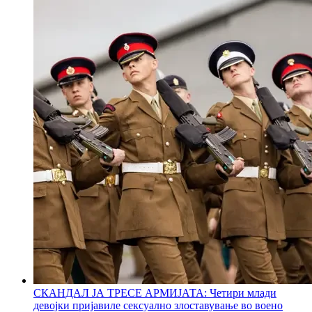
СКАНДАЛ ЈА ТРЕСЕ АРМИЈАТА: Четири млади
девојки пријавиле сексуално злоставување во воено