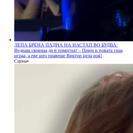
ЛЕПА БРЕНА ПАДНА НА НАСТАП ВО БУДВА:
Веднаш скокнаа да ѝ помогнат – Прија и новата снаа
играа, а еве што правеше Виктор цела ноќ!
Сцена
•