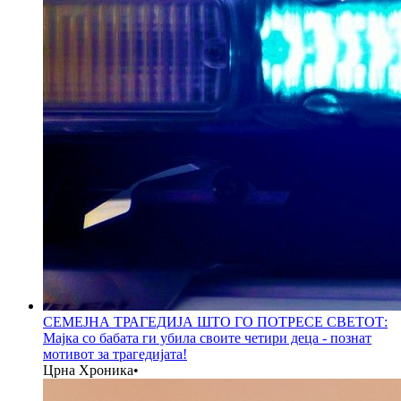
СЕМЕЈНА ТРАГЕДИЈА ШТО ГО ПОТРЕСЕ СВЕТОТ:
Мајка со бабата ги убила своите четири деца - познат
мотивот за трагедијата!
Црна Хроника
•