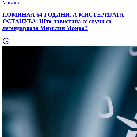
Магазин
ПОМИНАА 64 ГОДИНИ, А МИСТЕРИЈАТА
ОСТАНУВА: Што навистина се случи со
легендарната Мерилин Монро?