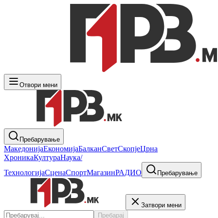
Отвори мени
Пребарување
Македонија
Економија
Балкан
Свет
Скопје
Црна
Хроника
Култура
Наука/
Технологија
Сцена
Спорт
Магазин
РАДИО
Пребарување
Затвори мени
Пребарај