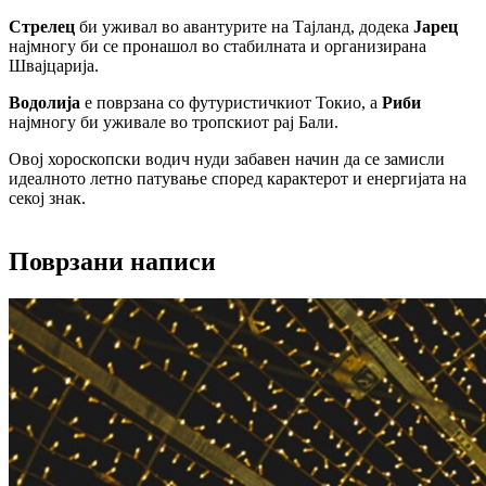
Стрелец
би уживал во авантурите на Тајланд, додека
Јарец
најмногу би се пронашол во стабилната и организирана
Швајцарија.
Водолија
е поврзана со футуристичкиот Токио, а
Риби
најмногу би уживале во тропскиот рај Бали.
Овој хороскопски водич нуди забавен начин да се замисли
идеалното летно патување според карактерот и енергијата на
секој знак.
Поврзани написи