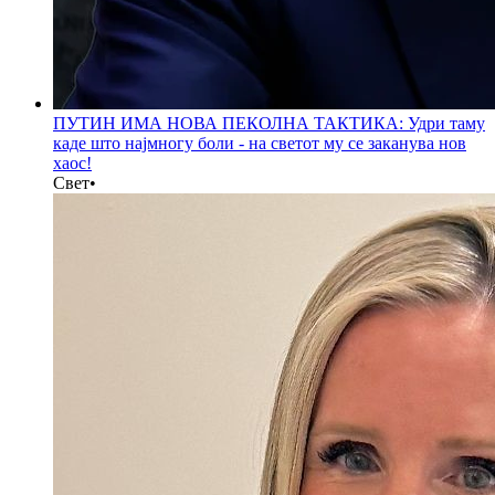
ПУТИН ИМА НОВА ПЕКОЛНА ТАКТИКА: Удри таму
каде што најмногу боли - на светот му се заканува нов
хаос!
Свет
•