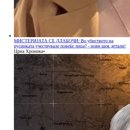
МИСТЕРИЈАТА СЕ ДЛАБОЧИ: Во убиството на
русинката учествувале повеќе лица? - нови шок детали!
Црна Хроника
•