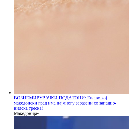
ВОЗНЕМИРУВАЧКИ ПОДАТОЦИ: Еве во кој
македонски град има најмногу заразени со западно-
нилска треска!
Македонија
•