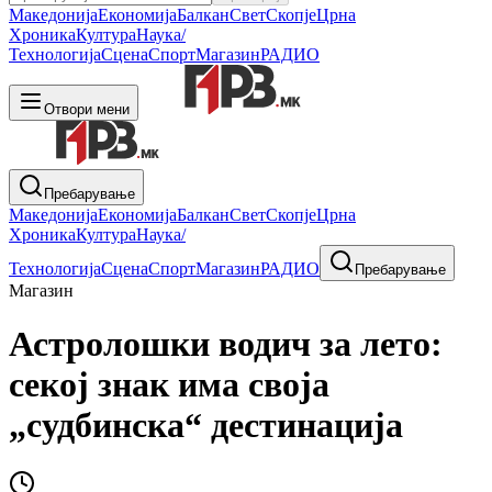
Македонија
Економија
Балкан
Свет
Скопје
Црна
Хроника
Култура
Наука/
Технологија
Сцена
Спорт
Магазин
РАДИО
Отвори мени
Пребарување
Македонија
Економија
Балкан
Свет
Скопје
Црна
Хроника
Култура
Наука/
Технологија
Сцена
Спорт
Магазин
РАДИО
Пребарување
Магазин
Астролошки водич за лето:
секој знак има своја
„судбинска“ дестинација