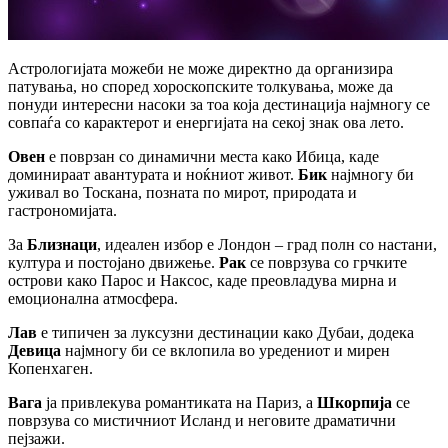
Астрологијата можеби не може директно да организира
патувања, но според хороскопските толкувања, може да
понуди интересни насоки за тоа која дестинација најмногу се
совпаѓа со карактерот и енергијата на секој знак ова лето.
Овен
е поврзан со динамични места како Ибица, каде
доминираат авантурата и ноќниот живот.
Бик
најмногу би
уживал во Тоскана, позната по мирот, природата и
гастрономијата.
За
Близнаци
, идеален избор е Лондон – град полн со настани,
култура и постојано движење.
Рак
се поврзува со грчките
острови како Парос и Наксос, каде преовладува мирна и
емоционална атмосфера.
Лав
е типичен за луксузни дестинации како Дубаи, додека
Девица
најмногу би се вклопила во уредениот и мирен
Копенхаген.
Вага
ја привлекува романтиката на Париз, а
Шкорпија
се
поврзува со мистичниот Исланд и неговите драматични
пејзажи.