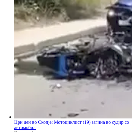
Црн ден во Скопје: Мотоциклист (19) загина во судир со
автомобил