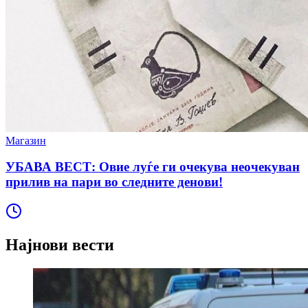
Магазин
УБАВА ВЕСТ: Овие луѓе ги очекува неочекуван
прилив на пари во следните денови!
Најнови вести