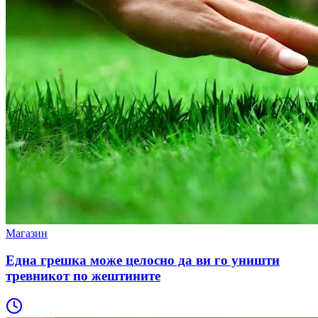
Магазин
Една грешка може целосно да ви го уништи
тревникот по жештините