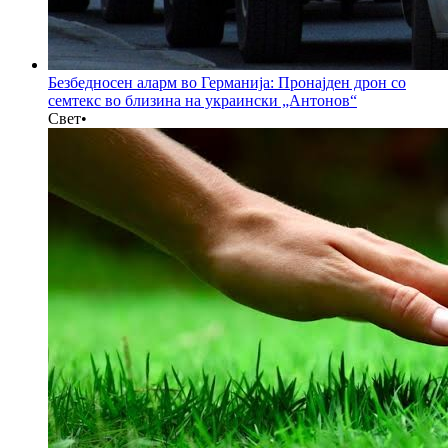
Безбедносен аларм во Германија: Пронајден дрон со
семтекс во близина на украински „Антонов“
Свет
•