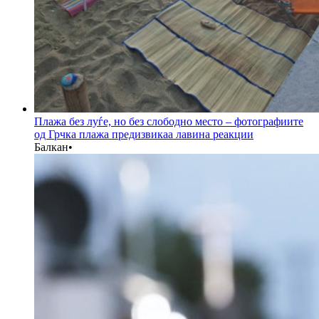
Плажа без луѓе, но без слободно место – фотографиите
од Грчка плажа предизвикаа лавина реакции
Балкан
•