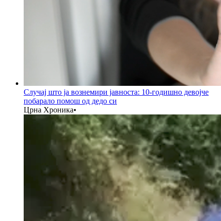
Случај што ја вознемири јавноста: 10-годишно девојче
побарало помош од дедо си
Црна Хроника
•