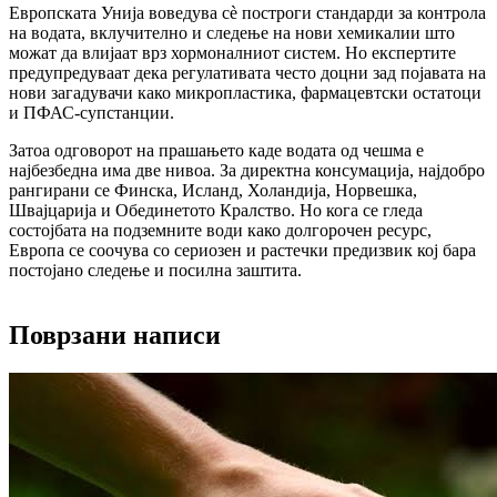
Европската Унија воведува сè построги стандарди за контрола
на водата, вклучително и следење на нови хемикалии што
можат да влијаат врз хормоналниот систем. Но експертите
предупредуваат дека регулативата често доцни зад појавата на
нови загадувачи како микропластика, фармацевтски остатоци
и ПФАС-супстанции.
Затоа одговорот на прашањето каде водата од чешма е
најбезбедна има две нивоа. За директна консумација, најдобро
рангирани се Финска, Исланд, Холандија, Норвешка,
Швајцарија и Обединетото Кралство. Но кога се гледа
состојбата на подземните води како долгорочен ресурс,
Европа се соочува со сериозен и растечки предизвик кој бара
постојано следење и посилна заштита.
Поврзани написи