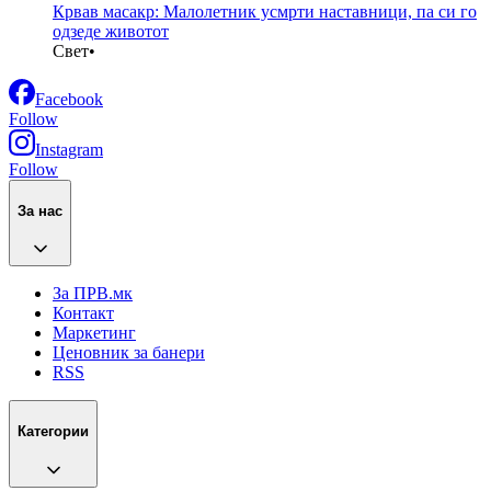
Крвав масакр: Малолетник усмрти наставници, па си го
одзеде животот
Свет
•
Facebook
Follow
Instagram
Follow
За нас
За ПРВ.мк
Контакт
Маркетинг
Ценовник за банери
RSS
Категории