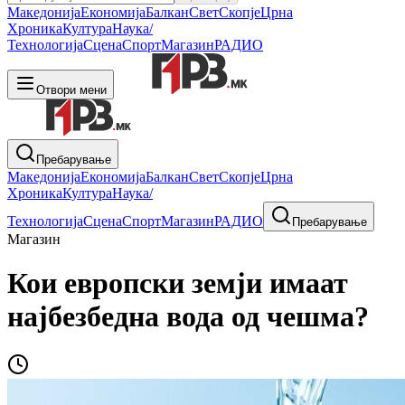
Македонија
Економија
Балкан
Свет
Скопје
Црна
Хроника
Култура
Наука/
Технологија
Сцена
Спорт
Магазин
РАДИО
Отвори мени
Пребарување
Македонија
Економија
Балкан
Свет
Скопје
Црна
Хроника
Култура
Наука/
Технологија
Сцена
Спорт
Магазин
РАДИО
Пребарување
Магазин
Кои европски земји имаат
најбезбедна вода од чешма?