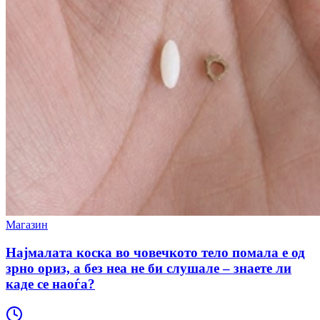
Магазин
Најмалата коска во човечкото тело помала е од
зрно ориз, а без неа не би слушале – знаете ли
каде се наоѓа?