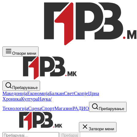
Отвори мени
Пребарување
Македонија
Економија
Балкан
Свет
Скопје
Црна
Хроника
Култура
Наука/
Технологија
Сцена
Спорт
Магазин
РАДИО
Пребарување
Затвори мени
Пребарај