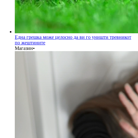
Една грешка може целосно да ви го уништи тревникот
по жештините
Магазин
•