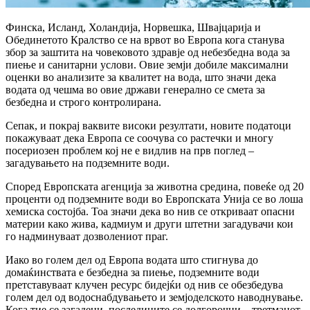
Финска, Исланд, Холандија, Норвешка, Швајцарија и
Обединетото Кралство се на врвот во Европа кога станува
збор за заштита на човековото здравје од небезбедна вода за
пиење и санитарни услови. Овие земји добиле максимални
оценки во анализите за квалитет на вода, што значи дека
водата од чешма во овие држави генерално се смета за
безбедна и строго контролирана.
Сепак, и покрај ваквите високи резултати, новите податоци
покажуваат дека Европа се соочува со растечки и многу
посериозен проблем кој не е видлив на прв поглед –
загадувањето на подземните води.
Според Европската агенција за животна средина, повеќе од 20
проценти од подземните води во Европската Унија се во лоша
хемиска состојба. Тоа значи дека во нив се откриваат опасни
материи како жива, кадмиум и други штетни загадувачи кои
го надминуваат дозволениот праг.
Иако во голем дел од Европа водата што стигнува до
домаќинствата е безбедна за пиење, подземните води
претставуваат клучен ресурс бидејќи од нив се обезбедува
голем дел од водоснабдувањето и земјоделското наводнување.
Кога тие се загадени, последиците се долгорочни – третманот