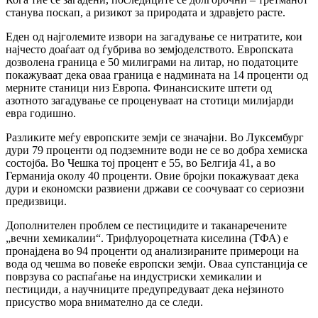
станува поскап, а ризикот за природата и здравјето расте.
Еден од најголемите извори на загадување се нитратите, кои
најчесто доаѓаат од ѓубрива во земјоделството. Европската
дозволена граница е 50 милиграми на литар, но податоците
покажуваат дека оваа граница е надмината на 14 проценти од
мерните станици низ Европа. Финансиските штети од
азотното загадување се проценуваат на стотици милијарди
евра годишно.
Разликите меѓу европските земји се значајни. Во Луксембург
дури 79 проценти од подземните води не се во добра хемиска
состојба. Во Чешка тој процент е 55, во Белгија 41, а во
Германија околу 40 проценти. Овие бројки покажуваат дека
дури и економски развиени држави се соочуваат со сериозни
предизвици.
Дополнителен проблем се пестицидите и таканаречените
„вечни хемикалии“. Трифлуороцетната киселина (ТФА) е
пронајдена во 94 проценти од анализираните примероци на
вода од чешма во повеќе европски земји. Оваа супстанција се
поврзува со распаѓање на индустриски хемикалии и
пестициди, а научниците предупредуваат дека нејзиното
присуство мора внимателно да се следи.