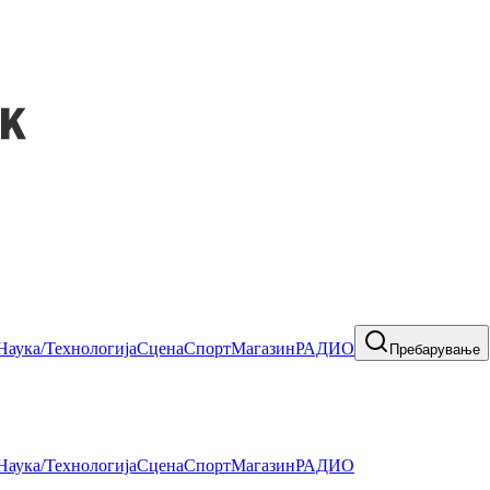
Наука/Технологија
Сцена
Спорт
Магазин
РАДИО
Пребарување
Наука/Технологија
Сцена
Спорт
Магазин
РАДИО