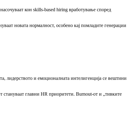
сочуваат кон skills-based hiring вработување според
ануваат новата нормалност, особено кај помладите генерации
ата, лидерството и емоционалната интелигенција се вештини
тот стануваат главни HR приоритети. Burnout-от и „тивките