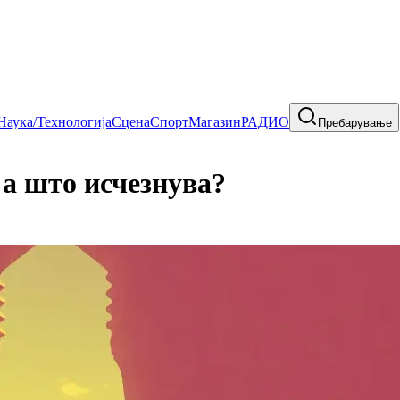
Наука/Технологија
Сцена
Спорт
Магазин
РАДИО
Пребарување
 а што исчезнува?