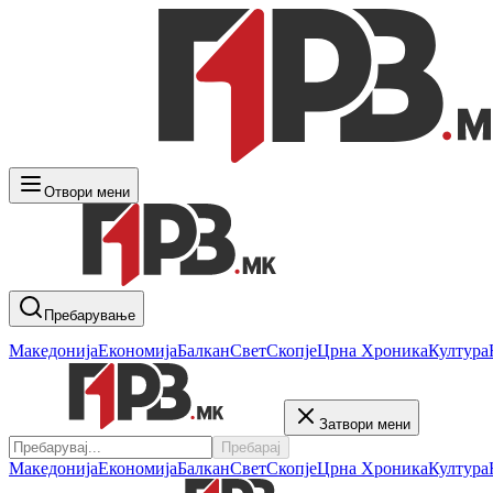
Отвори мени
Пребарување
Македонија
Економија
Балкан
Свет
Скопје
Црна Хроника
Култура
Затвори мени
Пребарај
Македонија
Економија
Балкан
Свет
Скопје
Црна Хроника
Култура