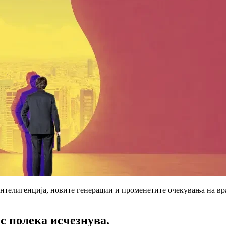
 интелигенција, новите генерации и променетите очекувања на в
с полека исчезнува.