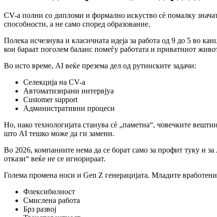
CV-а полни со дипломи и формално искуство сè помалку значат 
способности, а не само според образование.
Полека исчезнува и класичната идеја за работа од 9 до 5 во к
кои бараат поголем баланс помеѓу работата и приватниот живот
Во исто време, AI веќе презема дел од рутинските задачи:
Селекција на CV-а
Автоматизирани интервјуа
Customer support
Административни процеси
Но, иако технологијата станува сè „паметна“, човечките вешти
што AI тешко може да ги замени.
Во 2026, компаниите нема да се борат само за профит туку и за 
откази“ веќе не се игнорираат.
Голема промена носи и Gen Z генерацијата. Младите вработени
Флексибилност
Смислена работа
Брз развој