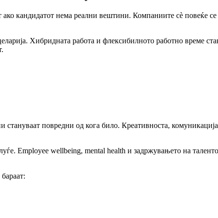
ако кандидатот нема реални вештини. Компаниите сè повеќе се на
анцеларија. Хибридната работа и флексибилното работно време ст
.
ни стануваат повредни од кога било. Креативноста, комуникациј
луѓе. Employee wellbeing, mental health и задржувањето на тален
 бараат: