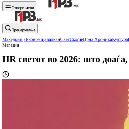
Отвори мени
Пребарување
Македонија
Економија
Балкан
Свет
Скопје
Црна Хроника
Култура
Магазин
HR светот во 2026: што доаѓа,