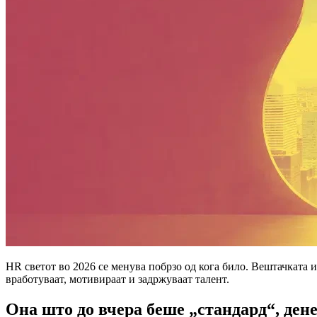
HR светот во 2026 се менува побрзо од кога било. Вештачката
вработуваат, мотивираат и задржуваат талент.
Она што до вчера беше „стандард“, дене